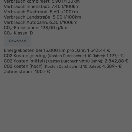
Verbrauch kombiniert:
5,90 l/100km
Verbrauch Innenstadt:
7,40 l/100km
Verbrauch Stadtrand:
5,60 l/100km
Verbrauch Landstraße:
5,00 l/100km
Verbrauch Autobahn:
6,30 l/100km
CO
-Emissionen:
133,00 g/km
2
CO
-Klasse:
D
2
Download
Energiekosten bei 15.000 km pro Jahr:
1.543,44 €
CO2 Kosten (niedrig)
:
1.197,- €
(Kosten Durchschnitt 10 Jahre)
CO2 Kosten (mittel)
:
2.842,88 €
(Kosten Durchschnitt 10 Jahre)
CO2 Kosten (hoch)
:
4.389,- €
(Kosten Durchschnitt 10 Jahre)
Jahressteuer:
100,- €