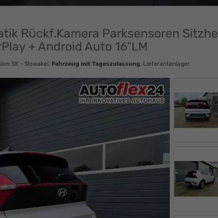
atik Rückf.Kamera Parksensoren Sitzh
Play + Android Auto 16"LM
ion: SK - Slowakei,
Fahrzeug mit Tageszulassung
, Lieferantenlager