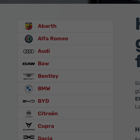
Abarth
Alfa Romeo
Audi
Baw
Bentley
S
BMW
gü
E
BYD
L
Citroën
Cupra
H
Dacia
E