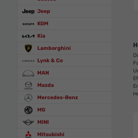
Jeep
KGM
Kia
H
Lamborghini
D
Lynk & Co
F
U
MAN
Ef
Mazda
E
H
Mercedes-Benz
MG
MINI
Mitsubishi