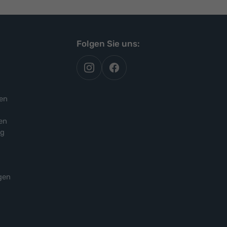
Folgen Sie uns:
autoflex
autoflex24
auf
auf
instagram
facebook
en
en
ng
gen