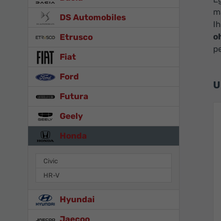
m
DS Automobiles
I
o
Etrusco
pe
Fiat
Ford
U
Futura
Geely
Honda
Civic
HR-V
Hyundai
Jaecoo