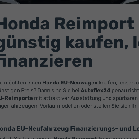
Honda Reimport
günstig kaufen, 
finanzieren
ie möchten einen
Honda EU-Neuwagen
kaufen, leasen o
nstigen Preis? Dann sind Sie bei
Autoflex24
genau richt
U-Reimporte
mit attraktiver Ausstattung und spürbaren 
agerfahrzeugen, Vorlaufmodellen oder stellen Sie sich I
onda EU-Neufahrzeug Finanzierungs- und L
gal ob Sie Ihren neuen
Honda Reimport
finanzieren oder