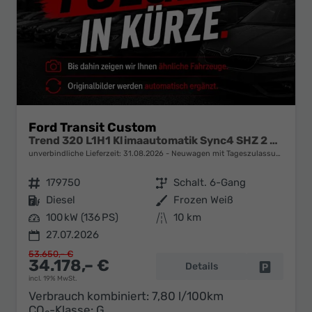
Ford Transit Custom
Trend 320 L1H1 Klimaautomatik Sync4 SHZ 2 x Einparkhilfe Kamera 5JG
unverbindliche Lieferzeit:
31.08.2026
Neuwagen mit Tageszulassung
Fahrzeugnr.
179750
Getriebe
Schalt. 6-Gang
Kraftstoff
Diesel
Außenfarbe
Frozen Weiß
Leistung
100 kW (136 PS)
Kilometerstand
10 km
27.07.2026
53.650,– €
34.178,– €
Details
Fahrzeug 
incl. 19% MwSt.
Verbrauch kombiniert:
7,80 l/100km
CO
-Klasse:
G