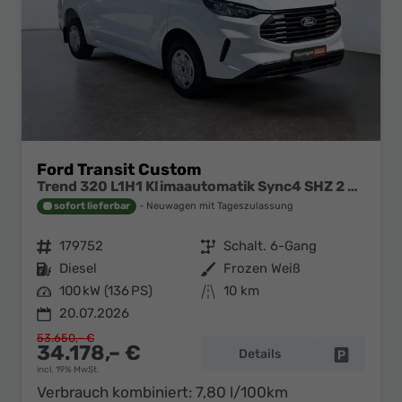
Ford Transit Custom
Trend 320 L1H1 Klimaautomatik Sync4 SHZ 2 x Einparkhilfe Kamera 5JG
sofort lieferbar
Neuwagen mit Tageszulassung
Fahrzeugnr.
179752
Getriebe
Schalt. 6-Gang
Kraftstoff
Diesel
Außenfarbe
Frozen Weiß
Leistung
100 kW (136 PS)
Kilometerstand
10 km
20.07.2026
53.650,– €
34.178,– €
Details
Fahrzeug 
incl. 19% MwSt.
Verbrauch kombiniert:
7,80 l/100km