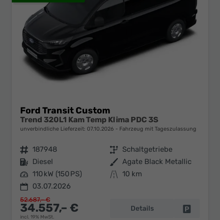
Ford Transit Custom
Trend 320L1 Kam Temp Klima PDC 3S
unverbindliche Lieferzeit:
07.10.2026
Fahrzeug mit Tageszulassung
Fahrzeugnr.
187948
Getriebe
Schaltgetriebe
Kraftstoff
Diesel
Außenfarbe
Agate Black Metallic
Leistung
110 kW (150 PS)
Kilometerstand
10 km
03.07.2026
52.687,– €
34.557,– €
Details
Fahrzeug 
incl. 19% MwSt.