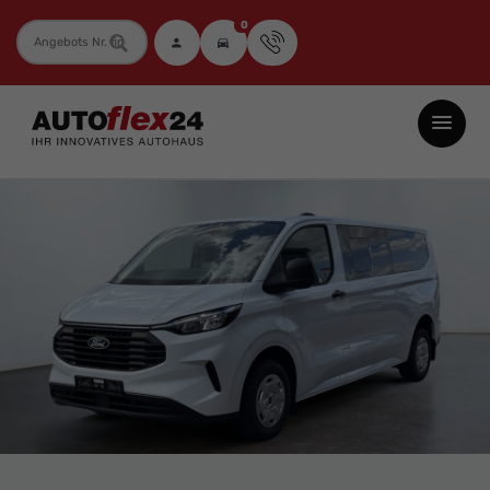
0
Fahrzeugnummer
Autoflex24
GmbH
-
EU-
Neuwagen
Jahreswagen
und
Gebrauchtwagen
zu
Top-
Preisen
-