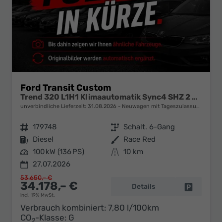
Ford Transit Custom
Trend 320 L1H1 Klimaautomatik Sync4 SHZ 2 x Einparkhilfe Kamera 5JG
unverbindliche Lieferzeit:
31.08.2026
Neuwagen mit Tageszulassung
Fahrzeugnr.
179748
Getriebe
Schalt. 6-Gang
Kraftstoff
Diesel
Außenfarbe
Race Red
Leistung
100 kW (136 PS)
Kilometerstand
10 km
27.07.2026
53.650,– €
34.178,– €
Details
Fahrzeug 
incl. 19% MwSt.
Verbrauch kombiniert:
7,80 l/100km
CO
-Klasse:
G
2