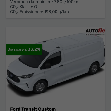
Verbrauch kombiniert:
7,80 l/100km
CO
-Klasse:
G
2
CO
-Emissionen:
198,00 g/km
2
33,2%
Ford Transit Custom