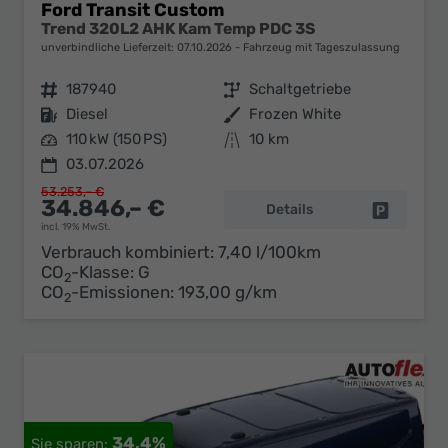
Ford Transit Custom
Trend 320L2 AHK Kam Temp PDC 3S
unverbindliche Lieferzeit:
07.10.2026
Fahrzeug mit Tageszulassung
Fahrzeugnr.
187940
Getriebe
Schaltgetriebe
Kraftstoff
Diesel
Außenfarbe
Frozen White
Leistung
110 kW (150 PS)
Kilometerstand
10 km
03.07.2026
53.253,– €
34.846,– €
Details
Fahrzeug 
incl. 19% MwSt.
Verbrauch kombiniert:
7,40 l/100km
CO
-Klasse:
G
2
CO
-Emissionen:
193,00 g/km
2
34,4%