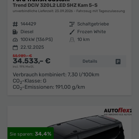
Trend DCiV 320L2 LED SHZ Kam 5-S
unverbindliche Lieferzeit:
23.09.2026
Fahrzeug mit Tageszulassung
Fahrzeugnr.
144429
Getriebe
Schaltgetriebe
Kraftstoff
Diesel
Außenfarbe
Frozen White
Leistung
100 kW (136 PS)
Kilometerstand
10 km
22.12.2025
55.989,– €
34.533,– €
Details
Fahrzeug 
incl. 19% MwSt.
Verbrauch kombiniert:
7,30 l/100km
CO
-Klasse:
G
2
CO
-Emissionen:
191,00 g/km
2
34,4%