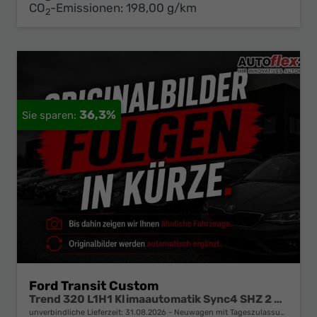
CO
-Emissionen:
198,00 g/km
2
36,3%
Ford Transit Custom
Trend 320 L1H1 Klimaautomatik Sync4 SHZ 2 x Einparkhilfe Kamera 5JG
unverbindliche Lieferzeit:
31.08.2026
Neuwagen mit Tageszulassung