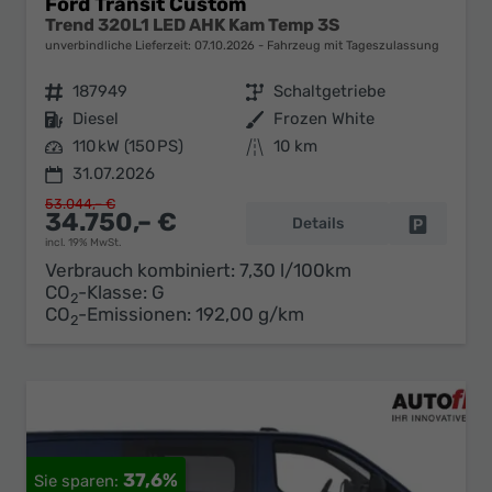
Ford Transit Custom
Trend 320L1 LED AHK Kam Temp 3S
unverbindliche Lieferzeit:
07.10.2026
Fahrzeug mit Tageszulassung
Fahrzeugnr.
187949
Getriebe
Schaltgetriebe
Kraftstoff
Diesel
Außenfarbe
Frozen White
Leistung
110 kW (150 PS)
Kilometerstand
10 km
31.07.2026
53.044,– €
34.750,– €
Details
Fahrzeug 
incl. 19% MwSt.
Verbrauch kombiniert:
7,30 l/100km
CO
-Klasse:
G
2
CO
-Emissionen:
192,00 g/km
2
37,6%