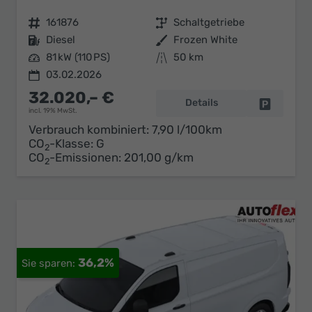
Fahrzeugnr.
161876
Getriebe
Schaltgetriebe
Kraftstoff
Diesel
Außenfarbe
Frozen White
Leistung
81 kW (110 PS)
Kilometerstand
50 km
03.02.2026
32.020,– €
Details
Fahrzeug 
incl. 19% MwSt.
Verbrauch kombiniert:
7,90 l/100km
CO
-Klasse:
G
2
CO
-Emissionen:
201,00 g/km
2
36,2%