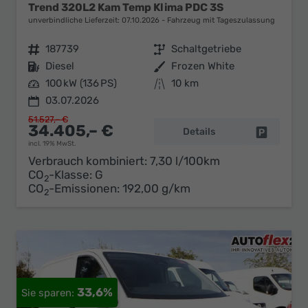
Trend 320L2 Kam Temp Klima PDC 3S
unverbindliche Lieferzeit:
07.10.2026
Fahrzeug mit Tageszulassung
Fahrzeugnr.
187739
Getriebe
Schaltgetriebe
Kraftstoff
Diesel
Außenfarbe
Frozen White
Leistung
100 kW (136 PS)
Kilometerstand
10 km
03.07.2026
51.527,– €
34.405,– €
Details
Fahrzeug 
incl. 19% MwSt.
Verbrauch kombiniert:
7,30 l/100km
CO
-Klasse:
G
2
CO
-Emissionen:
192,00 g/km
2
33,6%