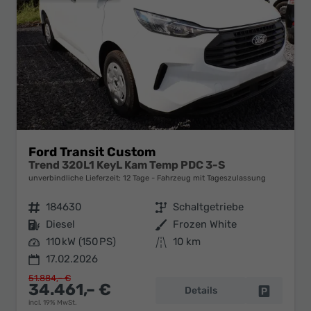
Ford Transit Custom
Trend 320L1 KeyL Kam Temp PDC 3-S
unverbindliche Lieferzeit:
12 Tage
Fahrzeug mit Tageszulassung
Fahrzeugnr.
184630
Getriebe
Schaltgetriebe
Kraftstoff
Diesel
Außenfarbe
Frozen White
Leistung
110 kW (150 PS)
Kilometerstand
10 km
17.02.2026
51.884,– €
34.461,– €
Details
Fahrzeug 
incl. 19% MwSt.