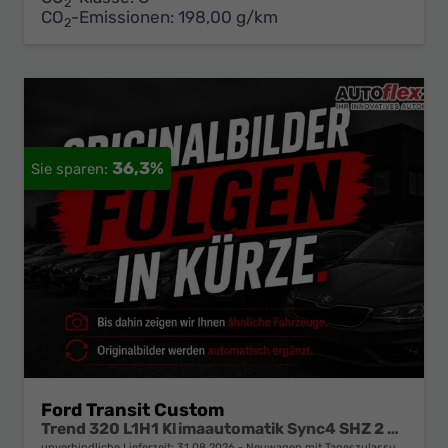
2
CO
-Emissionen:
198,00 g/km
2
36,3%
Ford Transit Custom
Trend 320 L1H1 Klimaautomatik Sync4 SHZ 2 x Einparkhilfe Kamera 5JG
unverbindliche Lieferzeit:
31.08.2026
Neuwagen mit Tageszulassung