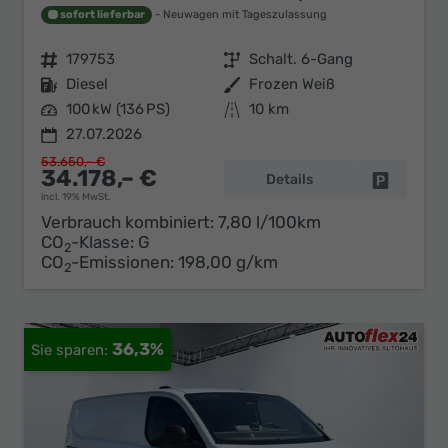
sofort lieferbar
Neuwagen mit Tageszulassung
Fahrzeugnr.
179753
Getriebe
Schalt. 6-Gang
Kraftstoff
Diesel
Außenfarbe
Frozen Weiß
Leistung
100 kW (136 PS)
Kilometerstand
10 km
27.07.2026
53.650,– €
34.178,– €
Details
Fahrzeug 
incl. 19% MwSt.
Verbrauch kombiniert:
7,80 l/100km
CO
-Klasse:
G
2
CO
-Emissionen:
198,00 g/km
2
36,3%