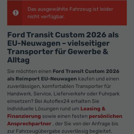
Ihr
Das ausgewählte Fahrzeug ist leider
Innovatives
nicht verfügbar.
Autohaus
Ford Transit Custom 2026 als
EU-Neuwagen – vielseitiger
Transporter für Gewerbe &
Alltag
Sie möchten einen
Ford Transit Custom 2026
als Reimport EU-Neuwagen
kaufen und einen
zuverlässigen, komfortablen Transporter für
Handwerk, Service, Lieferverkehr oder Fuhrpark
einsetzen? Bei Autoflex24 erhalten Sie
individuelle Lösungen rund um
Leasing &
Finanzierung
sowie einen festen
persönlichen
Ansprechpartner
, der Sie von der Anfrage bis
zur Fahrzeugübergabe zuverlässig begleitet.