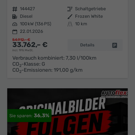
Fahrzeugnr.
144427
Getriebe
Schaltgetriebe
Kraftstoff
Diesel
Außenfarbe
Frozen White
Leistung
100 kW (136 PS)
Kilometerstand
10 km
22.01.2026
54.912,– €
33.762,– €
Details
Fahrzeug 
incl. 19% MwSt.
Verbrauch kombiniert:
7,30 l/100km
CO
-Klasse:
G
2
CO
-Emissionen:
191,00 g/km
2
36,3%