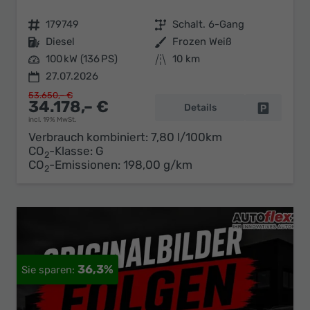
Fahrzeugnr.
179749
Getriebe
Schalt. 6-Gang
Kraftstoff
Diesel
Außenfarbe
Frozen Weiß
Leistung
100 kW (136 PS)
Kilometerstand
10 km
27.07.2026
53.650,– €
34.178,– €
Details
Fahrzeug 
incl. 19% MwSt.
Verbrauch kombiniert:
7,80 l/100km
CO
-Klasse:
G
2
CO
-Emissionen:
198,00 g/km
2
36,3%