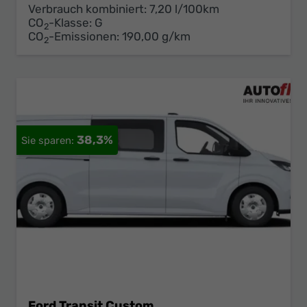
Verbrauch kombiniert:
7,20 l/100km
CO
-Klasse:
G
2
CO
-Emissionen:
190,00 g/km
2
38,3%
Ford Transit Custom