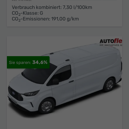
Verbrauch kombiniert:
7,30 l/100km
CO
-Klasse:
G
2
CO
-Emissionen:
191,00 g/km
2
34,6%