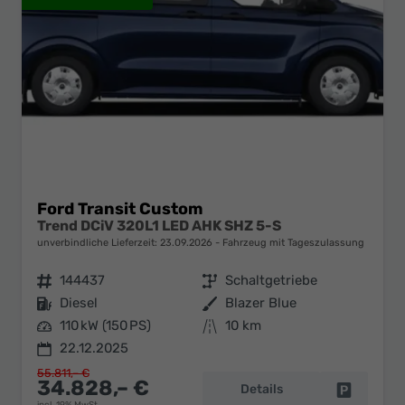
Ford Transit Custom
Trend DCiV 320L1 LED AHK SHZ 5-S
unverbindliche Lieferzeit:
23.09.2026
Fahrzeug mit Tageszulassung
Fahrzeugnr.
144437
Getriebe
Schaltgetriebe
Kraftstoff
Diesel
Außenfarbe
Blazer Blue
Leistung
110 kW (150 PS)
Kilometerstand
10 km
22.12.2025
55.811,– €
34.828,– €
Details
Fahrzeug 
incl. 19% MwSt.