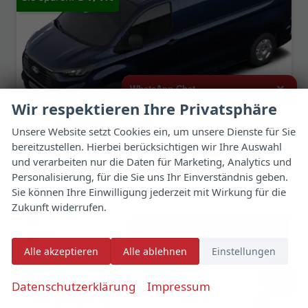
×
WhatsApp Chat
Wir respektieren Ihre Privatsphäre
Hallo,
Unsere Website setzt Cookies ein, um unsere Dienste für Sie
bereitzustellen. Hierbei berücksichtigen wir Ihre Auswahl
ich interessiere mich für das oben
genannte Fahrzeug und freue mich
und verarbeiten nur die Daten für Marketing, Analytics und
Ford Transit Custom
über Eure Kontaktaufnahme.
Trend 320L2 SHZ Kam Temp PDC 2S
Personalisierung, für die Sie uns Ihr Einverständnis geben.
unverbindliche Lieferzeit:
07.10.2026
Fahrzeug mit Tageszulassung
Sie können Ihre Einwilligung jederzeit mit Wirkung für die
Viele Grüße
Zukunft widerrufen.
Fahrzeugnr.
187954
Getriebe
Schaltgetriebe
Jetzt per WhatsApp schreiben
Kraftstoff
Diesel
Außenfarbe
Blazer Blue
Alle akzeptieren
Alle ablehnen
Einstellungen
Leistung
110 kW (150 PS)
Kilometerstand
10 km
03.07.2026
✆
Datenschutzerklärung
Impressum
53.133,– €
34.846,– €
Details
Fahrzeug 