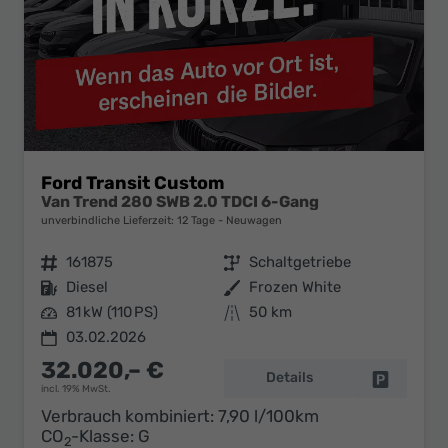
Ford Transit Custom
Van Trend 280 SWB 2.0 TDCI 6-Gang
unverbindliche Lieferzeit:
12 Tage
Neuwagen
Fahrzeugnr.
161875
Getriebe
Schaltgetriebe
Kraftstoff
Diesel
Außenfarbe
Frozen White
Leistung
81 kW (110 PS)
Kilometerstand
50 km
03.02.2026
32.020,– €
Details
Fahrzeug 
incl. 19% MwSt.
Verbrauch kombiniert:
7,90 l/100km
CO
-Klasse:
G
2