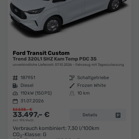
Ford Transit Custom
Trend 320L1 SHZ Kam Temp PDC 3S
unverbindliche Lieferzeit:
07.10.2026
Fahrzeug mit Tageszulassung
Fahrzeugnr.
187951
Getriebe
Schaltgetriebe
Kraftstoff
Diesel
Außenfarbe
Frozen White
Leistung
110 kW (150 PS)
Kilometerstand
10 km
31.07.2026
52.538,– €
33.497,– €
Details
Fahrzeug 
incl. 19% MwSt.
Verbrauch kombiniert:
7,30 l/100km
CO
-Klasse:
G
2