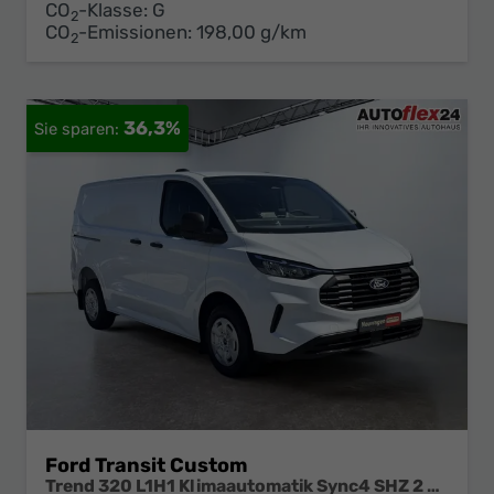
CO
-Klasse:
G
2
CO
-Emissionen:
198,00 g/km
2
36,3%
Ford Transit Custom
Trend 320 L1H1 Klimaautomatik Sync4 SHZ 2 x Einparkhilfe Kamera 5JG