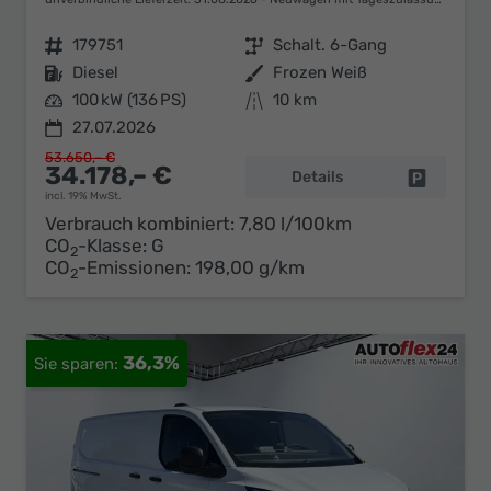
Fahrzeugnr.
179751
Getriebe
Schalt. 6-Gang
Kraftstoff
Diesel
Außenfarbe
Frozen Weiß
Leistung
100 kW (136 PS)
Kilometerstand
10 km
27.07.2026
53.650,– €
34.178,– €
Details
Fahrzeug 
incl. 19% MwSt.
Verbrauch kombiniert:
7,80 l/100km
CO
-Klasse:
G
2
CO
-Emissionen:
198,00 g/km
2
36,3%