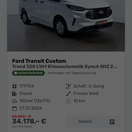
Ford Transit Custom
Trend 320 L1H1 Klimaautomatik Sync4 SHZ 2 x Einparkhilfe Kamera 5JG
sofort lieferbar
Neuwagen mit Tageszulassung
Fahrzeugnr.
179754
Getriebe
Schalt. 6-Gang
Kraftstoff
Diesel
Außenfarbe
Frozen Weiß
Leistung
100 kW (136 PS)
Kilometerstand
10 km
27.07.2026
53.650,– €
34.178,– €
Details
Fahrzeug 
incl. 19% MwSt.