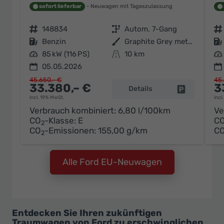
sofort lieferbar
Neuwagen mit Tageszulassung
Fahrzeugnr.
148834
Getriebe
Autom. 7-Gang
Fahrzeugnr.
Kraftstoff
Benzin
Außenfarbe
Graphite Grey metallic
Kraftstoff
Leistung
85 kW (116 PS)
Kilometerstand
10 km
Leistung
05.05.2026
45.650,– €
45.
33.380,– €
3
Details
Fahrzeug pa
incl. 19% MwSt.
incl
Verbrauch kombiniert:
6,80 l/100km
Ve
CO
-Klasse:
E
C
2
CO
-Emissionen:
155,00 g/km
C
2
Alle Ford EU-Neuwagen
Entdecken Sie Ihren zukünftigen
Traumwagen von Ford zu erschwinglichen