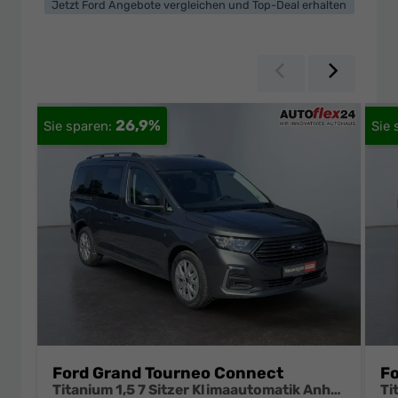
Jetzt Ford Angebote vergleichen und Top-Deal erhalten
Zurück
Weiter
26,9%
Ford Grand Tourneo Connect
Fo
Titanium 1,5 7 Sitzer Klimaautomatik Anhängerkupplung Sitzheizung Einparkhilfe Kamera 17 Zoll Leichtmetall ACC