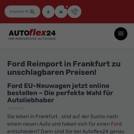
0
Fahrzeugnummer
Autoflex24
GmbH
-
EU-
Ford Reimport in Frankfurt zu
Neuwagen
unschlagbaren Preisen!
Jahreswagen
und
Ford EU-Neuwagen jetzt online
bestellen – Die perfekte Wahl für
Gebrauchtwagen
Autoliebhaber
zu
Top-
Sie leben in Frankfurt , sind auf der Suche nach
Preisen
einem neuen Auto und haben sich für einen
Ford
-
entschieden? Dann sind Sie bei Autoflex24 genau