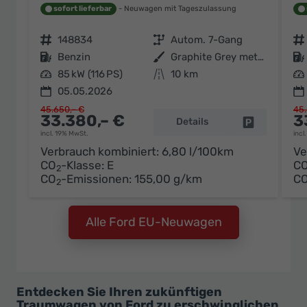
sofort lieferbar
Neuwagen mit Tageszulassung
Fahrzeugnr.
148834
Getriebe
Autom. 7-Gang
Fahrzeugnr.
Kraftstoff
Benzin
Außenfarbe
Graphite Grey metallic
Kraftstoff
Leistung
85 kW (116 PS)
Kilometerstand
10 km
Leistung
05.05.2026
45.650,– €
45.
33.380,– €
3
Details
Fahrzeug pa
incl. 19% MwSt.
incl
Verbrauch kombiniert:
6,80 l/100km
Ve
CO
-Klasse:
E
C
2
CO
-Emissionen:
155,00 g/km
C
2
Alle Ford EU-Neuwagen
Entdecken Sie Ihren zukünftigen
Traumwagen von Ford zu erschwinglichen