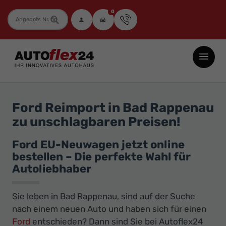
0
Fahrzeugnummer
Autoflex24
GmbH
-
EU-
Ford Reimport in Bad Rappenau
Neuwagen
zu unschlagbaren Preisen!
Jahreswagen
und
Ford EU-Neuwagen jetzt online
bestellen – Die perfekte Wahl für
Gebrauchtwagen
Autoliebhaber
zu
Top-
Sie leben in Bad Rappenau, sind auf der Suche
Preisen
nach einem neuen Auto und haben sich für einen
-
Ford
entschieden? Dann sind Sie bei Autoflex24