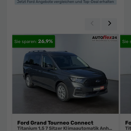
Jetzt Ford Angebote vergleichen und Top-Deal erhalten
Zurück
Weiter
26,9%
Ford Grand Tourneo Connect
Fo
Titanium 1,5 7 Sitzer Klimaautomatik Anhängerkupplung Sitzheizung Einparkhilfe Kamera 17 Zoll Leichtmetall ACC