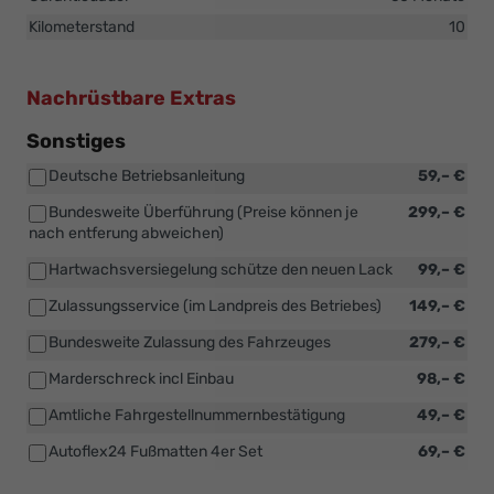
Kilometerstand
10
Nachrüstbare Extras
Sonstiges
Deutsche Betriebsanleitung
59,– €
Bundesweite Überführung (Preise können je
299,– €
nach entferung abweichen)
Hartwachsversiegelung schütze den neuen Lack
99,– €
Zulassungsservice (im Landpreis des Betriebes)
149,– €
Bundesweite Zulassung des Fahrzeuges
279,– €
Marderschreck incl Einbau
98,– €
Amtliche Fahrgestellnummernbestätigung
49,– €
Autoflex24 Fußmatten 4er Set
69,– €