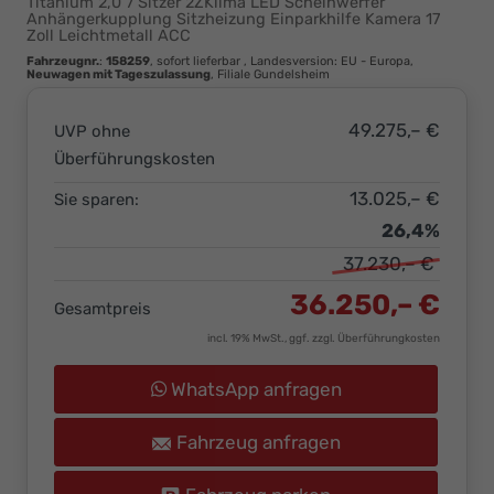
Titanium 2,0 7 Sitzer 2ZKlima LED Scheinwerfer
Ihr
Anhängerkupplung Sitzheizung Einparkhilfe Kamera 17
Zoll Leichtmetall ACC
Innovatives
Fahrzeugnr.
:
158259
,
sofort lieferbar
, Landesversion: EU - Europa,
Autohaus
Neuwagen mit Tageszulassung
, Filiale Gundelsheim
49.275,– €
UVP ohne
Überführungskosten
13.025,– €
Sie sparen:
26,4%
37.230,– €
36.250,– €
Gesamtpreis
incl. 19% MwSt., ggf. zzgl. Überführungkosten
WhatsApp anfragen
Fahrzeug anfragen