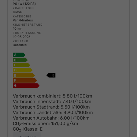
90 kW (122 PS)
KRAFTSTOFF
Diesel
KATEGORIE
Van/Minibus
KILOMETERSTAND
10 km
ERSTZULASSUNG
10.03.2026
ZUSTAND
unfallfrei
Verbrauch kombiniert:
5,80 l/100km
Verbrauch Innenstadt:
7,40 l/100km
Verbrauch Stadtrand:
5,50 l/100km
Verbrauch Landstraße:
4,90 l/100km
Verbrauch Autobahn:
6,00 l/100km
CO
-Emissionen:
151,00 g/km
2
CO
-Klasse:
E
2