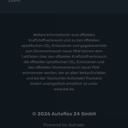
Alle
Zeekr
anzeigen
Volvo
von
Fahrzeuge
anzeigen
Weitere
von
anzeigen
Zeekr
anzeigen
Weitere Informationen zum offiziellen
Kraftstoffverbrauch und zu den offiziellen
spezifischen CO
-Emissionen und gegebenenfalls
2
zum Stromverbrauch neuer PKW können dem
'Leitfaden über den offiziellen Kraftstoffverbrauch,
die offiziellen spezifischen CO
-Emissionen und
2
den offiziellen Stromverbrauch neuer PKW'
entnommen werden, der an allen Verkaufsstellen
und bei der 'Deutschen Automobil Treuhand
GmbH' unentgeltlich erhältlich ist unter
www.dat.de.
© 2026
Autoflex 24 GmbH
Powered by Autrado