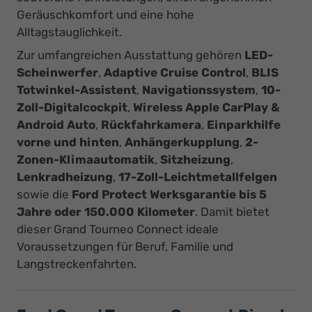
Geräuschkomfort und eine hohe
Alltagstauglichkeit.
Zur umfangreichen Ausstattung gehören
LED-
Scheinwerfer
,
Adaptive Cruise Control
,
BLIS
Totwinkel-Assistent
,
Navigationssystem
,
10-
Zoll-Digitalcockpit
,
Wireless Apple CarPlay &
Android Auto
,
Rückfahrkamera
,
Einparkhilfe
vorne und hinten
,
Anhängerkupplung
,
2-
Zonen-Klimaautomatik
,
Sitzheizung
,
Lenkradheizung
,
17-Zoll-Leichtmetallfelgen
sowie die
Ford Protect Werksgarantie bis 5
Jahre oder 150.000 Kilometer
. Damit bietet
dieser Grand Tourneo Connect ideale
Voraussetzungen für Beruf, Familie und
Langstreckenfahrten.