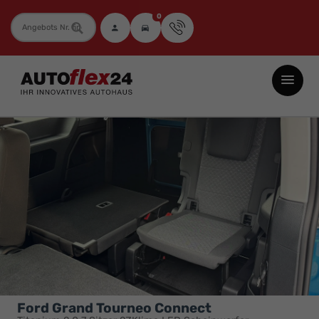
0
Fahrzeugnummer
Autoflex24
GmbH
-
EU-
Neuwagen
Jahreswagen
und
Gebrauchtwagen
zu
Top-
Preisen
-
Ford Grand Tourneo Connect