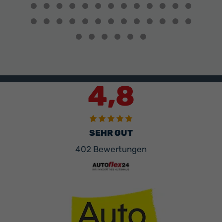
Alfa
Romeo
anzeigen
4,8
SEHR GUT
402 Bewertungen