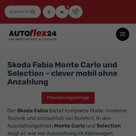
0
Fahrzeugnummer
Autoflex24
GmbH
-
EU-
Skoda Fabia Monte Carlo und
Neuwagen
Selection – clever mobil ohne
Jahreswagen
Anzahlung
und
Gebrauchtwagen
Finanzierungsanfrage
zu
Der
Skoda Fabia
bietet kompakte Maße, moderne
Top-
Technik und erstaunlich viel Komfort. In den
Preisen
Ausstattungslinien
Monte Carlo
und
Selection
-
zeigt er, wie viel Ausstattung im Kleinwagen