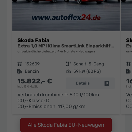
Skoda Fabia
Sk
Extra 1,0 MPI Klima SmartLink Einparkhilfe 5J Garantie LED Scheinwerfer Bluetooth
unverbindliche Lieferzeit: 4-6 Monate
Neuwagen
unv
Fahrzeugnr.
152609
Getriebe
Schalt. 5-Gang
Fahrzeugnr.
Kraftstoff
Benzin
Leistung
59 kW (80 PS)
Kraftstoff
15.822,– €
1
Details
Fahrzeug pa
incl. 19% MwSt.
incl
Verbrauch kombiniert:
5,10 l/100km
Ve
CO
-Klasse:
D
C
2
CO
-Emissionen:
117,00 g/km
C
2
Alle Skoda Fabia EU-Neuwagen