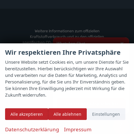
von
Fahrzeuge
anzeigen
Weitere
von
anzeigen
Zeekr
anzeigen
Weitere Informationen zum offiziellen
Kraftstoffverbrauch und zu den offiziellen
spezifischen CO
-Emissionen und gegebenenfalls
×
WhatsApp Chat
2
zum Stromverbrauch neuer PKW können dem
Wir respektieren Ihre Privatsphäre
'Leitfaden über den offiziellen Kraftstoffverbrauch,
Hallo,
die offiziellen spezifischen CO
-Emissionen und
2
Unsere Website setzt Cookies ein, um unsere Dienste für Sie
den offiziellen Stromverbrauch neuer PKW'
bereitzustellen. Hierbei berücksichtigen wir Ihre Auswahl
ich interessiere mich für das oben
entnommen werden, der an allen Verkaufsstellen
genannte Fahrzeug und freue mich
und verarbeiten nur die Daten für Marketing, Analytics und
und bei der 'Deutschen Automobil Treuhand
über Eure Kontaktaufnahme.
Personalisierung, für die Sie uns Ihr Einverständnis geben.
GmbH' unentgeltlich erhältlich ist unter
Sie können Ihre Einwilligung jederzeit mit Wirkung für die
www.dat.de.
Viele Grüße
Zukunft widerrufen.
Jetzt per WhatsApp schreiben
© 2026
Autoflex 24 GmbH
Alle akzeptieren
Alle ablehnen
Einstellungen
✆
Powered by Autrado
Datenschutzerklärung
Impressum