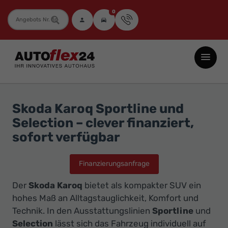
0
Fahrzeugnummer
Autoflex24
GmbH
-
EU-
Skoda Karoq Sportline und
Neuwagen
Selection – clever finanziert,
Jahreswagen
sofort verfügbar
und
Gebrauchtwagen
Finanzierungsanfrage
zu
Der
Skoda Karoq
bietet als kompakter SUV ein
Top-
hohes Maß an Alltagstauglichkeit, Komfort und
Preisen
Technik. In den Ausstattungslinien
Sportline
und
-
Selection
lässt sich das Fahrzeug individuell auf