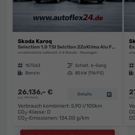
Skoda Karoq
S
Selection 1,0 TSI Selction 2ZoKlima Alu Felgen 5J Garantie Sitzheizung LED Scheinwerfer Tempomat
unverbindliche Lieferzeit: 4-6 Monate
Neuwagen
unv
Fahrzeugnr.
157563
Getriebe
Schalt. 6-Gang
Fahrzeugnr.
Kraftstoff
Benzin
Leistung
85 kW (116 PS)
Kraftstoff
26.136,– €
2
Details
Fahrzeug pa
incl. 19% MwSt.
incl
Verbrauch kombiniert:
5,90 l/100km
Ve
CO
-Klasse:
D
C
2
CO
-Emissionen:
134,00 g/km
C
2