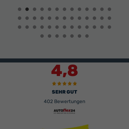
Fahrzeuge
von
Alfa
Romeo
anzeigen
4,8
SEHR GUT
402 Bewertungen