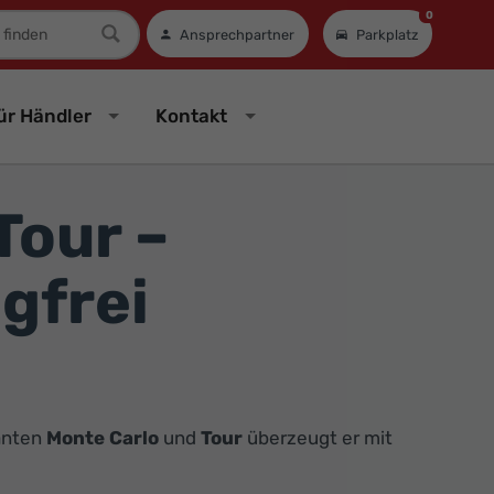
0
mer
Ansprechpartner
Parkplatz
ür Händler
Kontakt
Tour –
gfrei
ianten
Monte Carlo
und
Tour
überzeugt er mit