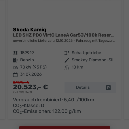
Skoda Kamiq
LED SHZ PDC VirtC LaneA Gar5J/100k Reserve
unverbindliche Lieferzeit:
12.10.2026
Fahrzeug mit Tageszulassung
Fahrzeugnr.
189919
Getriebe
Schaltgetriebe
Kraftstoff
Benzin
Außenfarbe
Smokey Diamond-Silber Metallic
Leistung
70 kW (95 PS)
Kilometerstand
10 km
31.07.2026
27.190,– €
20.523,– €
Details
hrzeug parken
Fahrzeug 
incl. 19% MwSt.
Verbrauch kombiniert:
5,40 l/100km
CO
-Klasse:
D
2
CO
-Emissionen:
122,00 g/km
2