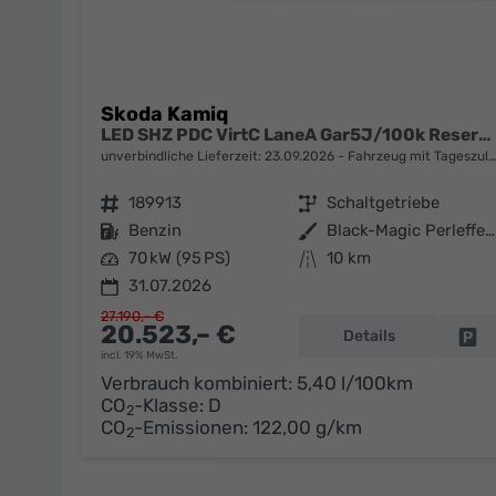
Skoda Kamiq
LED SHZ PDC VirtC LaneA Gar5J/100k Reserve
unverbindliche Lieferzeit:
23.09.2026
Fahrzeug mit Tageszulassung
Fahrzeugnr.
189913
Getriebe
Schaltgetriebe
Kraftstoff
Benzin
Außenfarbe
Black-Magic Perleffekt
Leistung
70 kW (95 PS)
Kilometerstand
10 km
31.07.2026
27.190,– €
20.523,– €
Details
Fa
incl. 19% MwSt.
Verbrauch kombiniert:
5,40 l/100km
CO
-Klasse:
D
2
CO
-Emissionen:
122,00 g/km
2