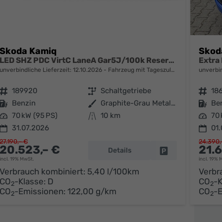
Skoda Kamiq
Skod
LED SHZ PDC VirtC LaneA Gar5J/100k Reserve
unverbindliche Lieferzeit:
12.10.2026
Fahrzeug mit Tageszulassung
unverbin
Fahrzeugnr.
189920
Getriebe
Schaltgetriebe
Fahrzeugnr.
18
Kraftstoff
Benzin
Außenfarbe
Graphite-Grau Metallic
Kraftstoff
Be
Leistung
70 kW (95 PS)
Kilometerstand
10 km
Leistung
70 
31.07.2026
01
27.190,– €
24.390,
20.523,– €
21.
Details
parken
Fahrzeug parken
incl. 19% MwSt.
incl. 19% 
Verbrauch kombiniert:
5,40 l/100km
Verbr
CO
-Klasse:
D
CO
-K
2
2
CO
-Emissionen:
122,00 g/km
CO
-
2
2