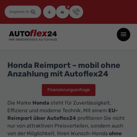
0
Fahrzeugnummer
Autoflex24
GmbH
-
EU-
Honda Reimport – mobil ohne
Neuwagen
Anzahlung mit Autoflex24
Jahreswagen
und
Finanzierungsanfrage
Gebrauchtwagen
Die Marke
Honda
steht für Zuverlässigkeit,
zu
Effizienz und moderne Technik. Mit einem
EU-
Top-
Reimport über Autoflex24
profitieren Sie nicht
Preisen
nur von attraktiven Preisvorteilen, sondern auch
-
von der Möglichkeit, Ihren Wunsch-Honda
ohne