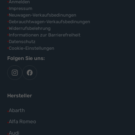
Anmelden
Impressum
Neuwagen-Verkaufsbedinungen
Gebrauchtwagen-Verkaufsbedinungen
Widerrufsbelehrung
Informationen zur Barrierefreiheit
Datenschutz
Cookie-Einstellungen
Folgen Sie uns:
autoflex
autoflex24
auf
auf
instagram
facebook
Hersteller
Alle
Abarth
Fahrzeuge
Alle
Alfa Romeo
von
Fahrzeuge
Alle
Audi