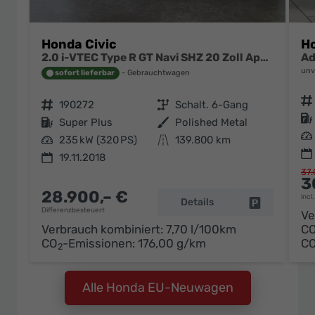
Honda Civic
H
2.0 i-VTEC Type R GT Navi SHZ 20 Zoll Apple
unv
sofort lieferbar
Gebrauchtwagen
Fahrzeugnr.
Fahrzeugnr.
190272
Getriebe
Schalt. 6-Gang
Kraftstoff
Kraftstoff
Super Plus
Außenfarbe
Polished Metal
Leistung
Leistung
235 kW (320 PS)
Kilometerstand
139.800 km
19.11.2018
37.
3
28.900,– €
incl
Details
Fahrzeug pa
Differenzbesteuert
Ve
Verbrauch kombiniert:
7,70 l/100km
C
CO
-Emissionen:
176,00 g/km
C
2
Alle Honda EU-Neuwagen