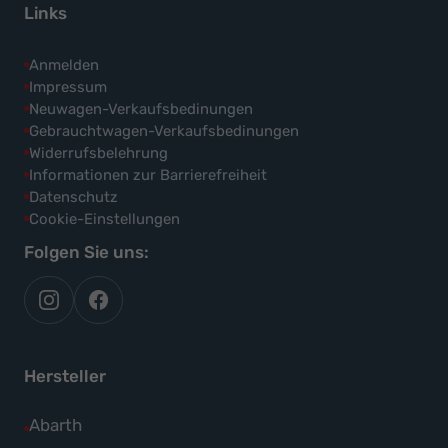
Links
Anmelden
Impressum
Neuwagen-Verkaufsbedinungen
Gebrauchtwagen-Verkaufsbedinungen
Widerrufsbelehrung
Informationen zur Barrierefreiheit
Datenschutz
Cookie-Einstellungen
Folgen Sie uns:
autoflex
autoflex24
auf
auf
instagram
facebook
Hersteller
Alle
Abarth