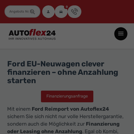
0
Fahrzeugnummer
Autoflex24
GmbH
-
EU-
Ford EU-Neuwagen clever
Neuwagen
finanzieren – ohne Anzahlung
Jahreswagen
starten
und
Gebrauchtwagen
Finanzierungsanfrage
zu
Mit einem
Ford Reimport von Autoflex24
Top-
sichern Sie sich nicht nur volle Herstellergarantie,
Preisen
sondern auch die Möglichkeit zur
Finanzierung
-
oder Leasing ohne Anzahlung
. Egal ob Kombi,