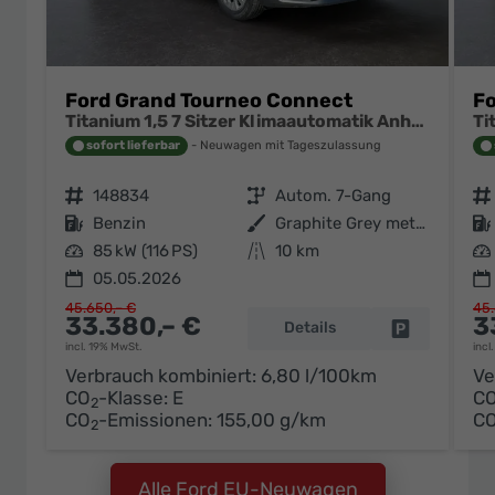
Ford Grand Tourneo Connect
Fo
Titanium 1,5 7 Sitzer Klimaautomatik Anhängerkupplung Sitzheizung Einparkhilfe Kamera 17 Zoll Leichtmetall ACC
sofort lieferbar
Neuwagen mit Tageszulassung
Fahrzeugnr.
148834
Getriebe
Autom. 7-Gang
Fahrzeugnr.
Kraftstoff
Benzin
Außenfarbe
Graphite Grey metallic
Kraftstoff
Leistung
85 kW (116 PS)
Kilometerstand
10 km
Leistung
05.05.2026
45.650,– €
45.
33.380,– €
3
Details
Fahrzeug pa
incl. 19% MwSt.
incl
Verbrauch kombiniert:
6,80 l/100km
Ve
CO
-Klasse:
E
C
2
CO
-Emissionen:
155,00 g/km
C
2
Alle Ford EU-Neuwagen