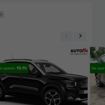
n
Zurück
Weiter
13,1%