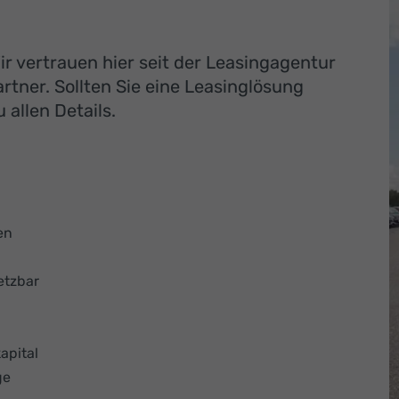
r vertrauen hier seit der Leasingagentur
tner. Sollten Sie eine Leasinglösung
 allen Details.
en
etzbar
apital
ge