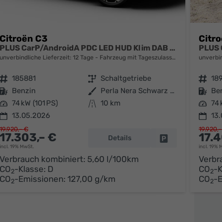
Citroën C3
Citr
PLUS CarP/AndroidA PDC LED HUD Klim DAB BT
unverbindliche Lieferzeit:
12 Tage
Fahrzeug mit Tageszulassung
unverbin
Fahrzeugnr.
185881
Getriebe
Schaltgetriebe
Fahrzeugnr.
18
Kraftstoff
Benzin
Außenfarbe
Perla Nera Schwarz Metallic / Da
Kraftstoff
Be
Leistung
74 kW (101 PS)
Kilometerstand
10 km
Leistung
74 
13.05.2026
13
19.920,– €
19.920,–
17.303,– €
17.4
Details
parken
Fahrzeug parken
incl. 19% MwSt.
incl. 19% 
Verbrauch kombiniert:
5,60 l/100km
Verbr
CO
-Klasse:
D
CO
-K
2
2
CO
-Emissionen:
127,00 g/km
CO
-
2
2