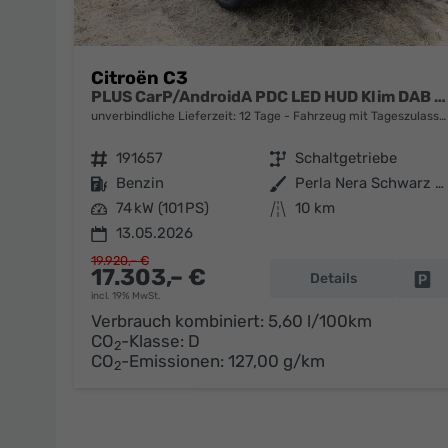
Citroën C3
PLUS CarP/AndroidA PDC LED HUD Klim DAB BT
unverbindliche Lieferzeit:
12 Tage
Fahrzeug mit Tageszulassung
Fahrzeugnr.
191657
Getriebe
Schaltgetriebe
Kraftstoff
Benzin
Außenfarbe
Perla Nera Schwarz Metallic / Da
Leistung
74 kW (101 PS)
Kilometerstand
10 km
13.05.2026
19.920,– €
17.303,– €
Details
Fa
incl. 19% MwSt.
Verbrauch kombiniert:
5,60 l/100km
CO
-Klasse:
D
2
CO
-Emissionen:
127,00 g/km
2