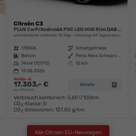
Citroën C3
PLUS CarP/AndroidA PDC LED HUD Klim DAB BT
unverbindliche Lieferzeit:
12 Tage
Fahrzeug mit Tageszulassung
Fahrzeugnr.
178506
Getriebe
Schaltgetriebe
Kraftstoff
Benzin
Außenfarbe
Perla Nera Schwarz Metallic / Da
Leistung
74 kW (101 PS)
Kilometerstand
10 km
13.05.2026
19.920,– €
17.303,– €
Details
hrzeug parken
Fahrzeug 
incl. 19% MwSt.
Verbrauch kombiniert:
5,60 l/100km
CO
-Klasse:
D
2
CO
-Emissionen:
127,00 g/km
2
Alle Citroen EU-Neuwagen