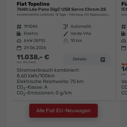
Fiat Topolino
Fi
7kWh L6e Pano DigC USB Servo Chrom 2S
unverbindliche Lieferzeit:
12 Tage
Fahrzeug mit Tageszulassung
unv
Fahrzeugnr.
191044
Getriebe
Automatik
Fahrzeugnr.
Kraftstoff
Elektro
Außenfarbe
Verde Vita
Kraftstoff
Leistung
6 kW (8 PS)
Kilometerstand
10 km
Leistung
29.06.2026
11.038,– €
Details
Fahrzeug pa
incl. 19% MwSt.
16.
1
Stromverbrauch kombiniert:
incl
8,60 kWh/100km
Elektrische Reichweite:
75 km
Ve
CO
-Klasse:
A
C
2
CO
-Emissionen:
0 g/km
C
2
Alle Fiat EU-Neuwagen