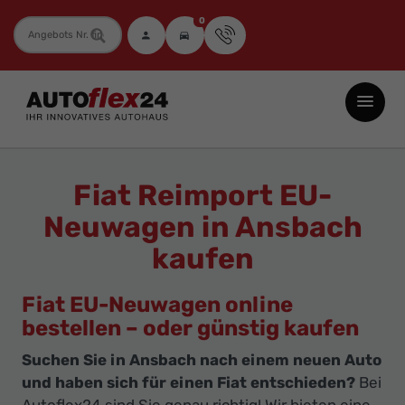
0
Fahrzeugnummer
Autoflex24
GmbH
-
EU-
Fiat Reimport EU-
Neuwagen
Neuwagen in Ansbach
Jahreswagen
kaufen
und
Gebrauchtwagen
Fiat EU-Neuwagen online
zu
bestellen – oder günstig kaufen
Top-
Preisen
Suchen Sie in Ansbach nach einem neuen Auto
und haben sich für einen Fiat entschieden?
Bei
-
Autoflex24 sind Sie genau richtig! Wir bieten eine