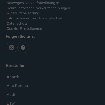
Neuwagen-Verkaufsbedinungen
Gebrauchtwagen-Verkaufsbedinungen
Widerrufsbelehrung
Informationen zur Barrierefreiheit
Datenschutz
Cookie-Einstellungen
Folgen Sie uns:
autoflex
autoflex24
auf
auf
instagram
facebook
Hersteller
Alle
Abarth
Fahrzeuge
Alle
Alfa Romeo
von
Fahrzeuge
Alle
Audi
Abarth
von
Fahrzeuge
Alle
Baw
anzeigen