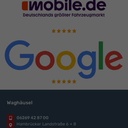
Waghäusel
06269 42 87 00
Hambrücker Landstraße 6 + 8