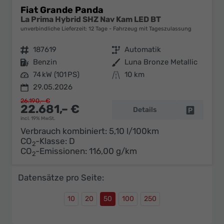
Fiat Grande Panda
La Prima Hybrid SHZ Nav Kam LED BT
unverbindliche Lieferzeit:
12 Tage
Fahrzeug mit Tageszulassung
Fahrzeugnr.
187619
Getriebe
Automatik
Kraftstoff
Benzin
Außenfarbe
Luna Bronze Metallic
Leistung
74 kW (101 PS)
Kilometerstand
10 km
29.05.2026
26.190,– €
22.681,– €
Details
Fahrzeug 
incl. 19% MwSt.
Verbrauch kombiniert:
5,10 l/100km
CO
-Klasse:
D
2
CO
-Emissionen:
116,00 g/km
2
Datensätze pro Seite:
10
20
50
100
250