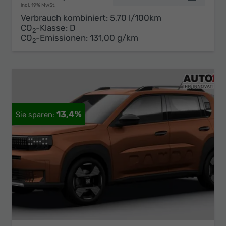
incl. 19% MwSt.
Verbrauch kombiniert:
5,70 l/100km
CO
-Klasse:
D
2
CO
-Emissionen:
131,00 g/km
2
13,4%