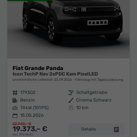
Fiat Grande Panda
Icon TechP Nav 2xPDC Kam PixelLED
unverbindliche Lieferzeit:
23.09.2026
Fahrzeug mit Tageszulassung
Fahrzeugnr.
179302
Getriebe
Schaltgetriebe
Kraftstoff
Benzin
Außenfarbe
Cinema Schwarz
Leistung
74 kW (101 PS)
Kilometerstand
10 km
15.05.2026
22.740,– €
19.373,– €
Details
Fahrzeug 
incl. 19% MwSt.