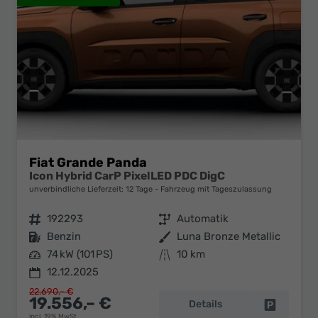
Fiat Grande Panda
Icon Hybrid CarP PixelLED PDC DigC
unverbindliche Lieferzeit:
12 Tage
Fahrzeug mit Tageszulassung
Fahrzeugnr.
192293
Getriebe
Automatik
Kraftstoff
Benzin
Außenfarbe
Luna Bronze Metallic
Leistung
74 kW (101 PS)
Kilometerstand
10 km
12.12.2025
22.690,– €
19.556,– €
Details
Fahrzeug 
incl. 19% MwSt.