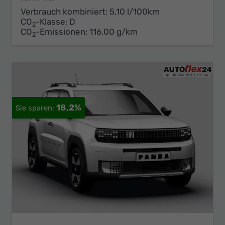
Verbrauch kombiniert:
5,10 l/100km
CO
-Klasse:
D
2
CO
-Emissionen:
116,00 g/km
2
18,2%