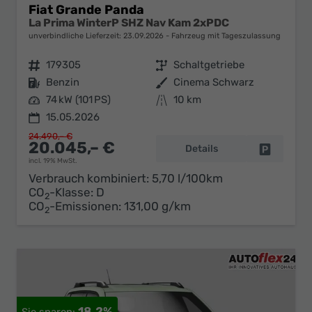
Fiat Grande Panda
La Prima WinterP SHZ Nav Kam 2xPDC
unverbindliche Lieferzeit:
23.09.2026
Fahrzeug mit Tageszulassung
Fahrzeugnr.
179305
Getriebe
Schaltgetriebe
Kraftstoff
Benzin
Außenfarbe
Cinema Schwarz
Leistung
74 kW (101 PS)
Kilometerstand
10 km
15.05.2026
24.490,– €
20.045,– €
Details
Fahrzeug 
incl. 19% MwSt.
Verbrauch kombiniert:
5,70 l/100km
CO
-Klasse:
D
2
CO
-Emissionen:
131,00 g/km
2
18,2%