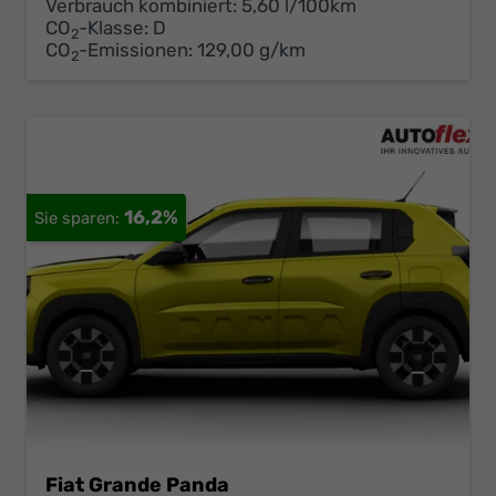
Verbrauch kombiniert:
5,60 l/100km
CO
-Klasse:
D
2
CO
-Emissionen:
129,00 g/km
2
16,2%
Fiat Grande Panda