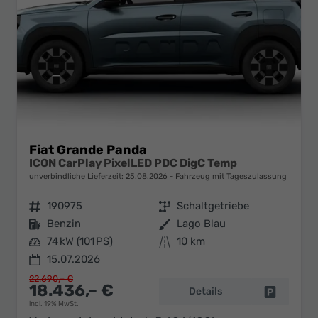
Fiat Grande Panda
ICON CarPlay PixelLED PDC DigC Temp
unverbindliche Lieferzeit:
25.08.2026
Fahrzeug mit Tageszulassung
Fahrzeugnr.
190975
Getriebe
Schaltgetriebe
Kraftstoff
Benzin
Außenfarbe
Lago Blau
Leistung
74 kW (101 PS)
Kilometerstand
10 km
15.07.2026
22.690,– €
18.436,– €
Details
Fahrzeug 
incl. 19% MwSt.