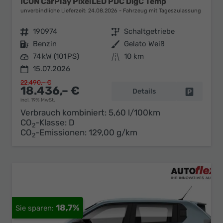
ICON CarPlay PixelLED PDC DigC Temp
unverbindliche Lieferzeit:
24.08.2026
Fahrzeug mit Tageszulassung
Fahrzeugnr.
190974
Getriebe
Schaltgetriebe
Kraftstoff
Benzin
Außenfarbe
Gelato Weiß
Leistung
74 kW (101 PS)
Kilometerstand
10 km
15.07.2026
22.490,– €
18.436,– €
Details
Fahrzeug 
incl. 19% MwSt.
Verbrauch kombiniert:
5,60 l/100km
CO
-Klasse:
D
2
CO
-Emissionen:
129,00 g/km
2
18,7%