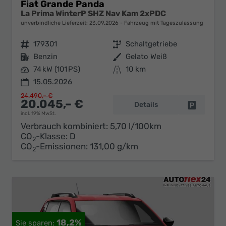
Fiat Grande Panda
La Prima WinterP SHZ Nav Kam 2xPDC
unverbindliche Lieferzeit:
23.09.2026
Fahrzeug mit Tageszulassung
Fahrzeugnr.
179301
Getriebe
Schaltgetriebe
Kraftstoff
Benzin
Außenfarbe
Gelato Weiß
Leistung
74 kW (101 PS)
Kilometerstand
10 km
15.05.2026
24.490,– €
20.045,– €
Details
Fahrzeug 
incl. 19% MwSt.
Verbrauch kombiniert:
5,70 l/100km
CO
-Klasse:
D
2
CO
-Emissionen:
131,00 g/km
2
18,2%