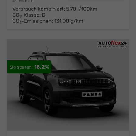
incl. 19% MwSt.
Verbrauch kombiniert:
5,70 l/100km
CO
-Klasse:
D
2
CO
-Emissionen:
131,00 g/km
2
18,2%