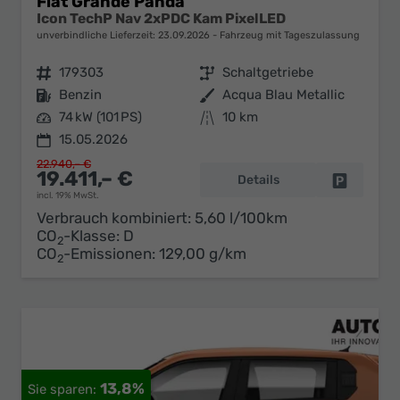
Fiat Grande Panda
Icon TechP Nav 2xPDC Kam PixelLED
unverbindliche Lieferzeit:
23.09.2026
Fahrzeug mit Tageszulassung
Fahrzeugnr.
179303
Getriebe
Schaltgetriebe
Kraftstoff
Benzin
Außenfarbe
Acqua Blau Metallic
Leistung
74 kW (101 PS)
Kilometerstand
10 km
15.05.2026
22.940,– €
19.411,– €
Details
Fahrzeug 
incl. 19% MwSt.
Verbrauch kombiniert:
5,60 l/100km
CO
-Klasse:
D
2
CO
-Emissionen:
129,00 g/km
2
13,8%