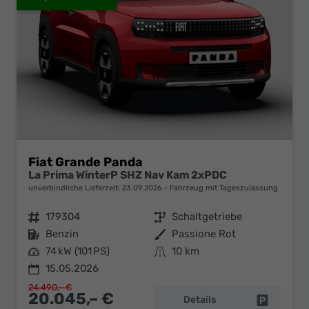
Fiat Grande Panda
La Prima WinterP SHZ Nav Kam 2xPDC
unverbindliche Lieferzeit:
23.09.2026
Fahrzeug mit Tageszulassung
Fahrzeugnr.
179304
Getriebe
Schaltgetriebe
Kraftstoff
Benzin
Außenfarbe
Passione Rot
Leistung
74 kW (101 PS)
Kilometerstand
10 km
15.05.2026
24.490,– €
20.045,– €
Details
Fahrzeug 