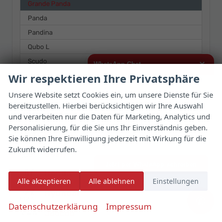
Grande Panda
Panda
Pandina
Qubo L
Scudo
×
WhatsApp Chat
Wir respektieren Ihre Privatsphäre
Topolino
Hallo,
Ulysse
Unsere Website setzt Cookies ein, um unsere Dienste für Sie
bereitzustellen. Hierbei berücksichtigen wir Ihre Auswahl
ich interessiere mich für das oben
Ford
genannte Fahrzeug und freue mich
und verarbeiten nur die Daten für Marketing, Analytics und
über Eure Kontaktaufnahme.
Personalisierung, für die Sie uns Ihr Einverständnis geben.
Futura
Sie können Ihre Einwilligung jederzeit mit Wirkung für die
Viele Grüße
Zukunft widerrufen.
Geely
Jetzt per WhatsApp schreiben
Honda
Alle akzeptieren
Alle ablehnen
Einstellungen
Hyundai
✆
Datenschutzerklärung
Impressum
Jaecoo