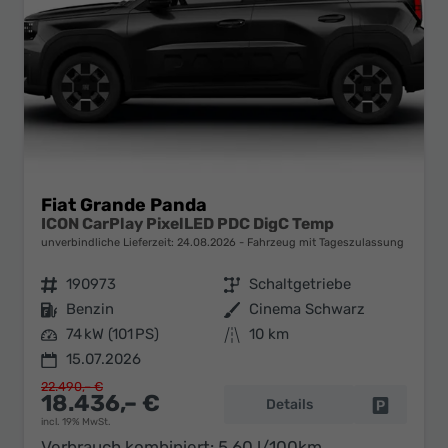
Fiat Grande Panda
ICON CarPlay PixelLED PDC DigC Temp
unverbindliche Lieferzeit:
24.08.2026
Fahrzeug mit Tageszulassung
Fahrzeugnr.
190973
Getriebe
Schaltgetriebe
Kraftstoff
Benzin
Außenfarbe
Cinema Schwarz
Leistung
74 kW (101 PS)
Kilometerstand
10 km
15.07.2026
22.490,– €
18.436,– €
Details
Fahrzeug 
incl. 19% MwSt.
Verbrauch kombiniert:
5,60 l/100km