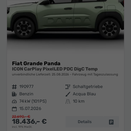
Fiat Grande Panda
ICON CarPlay PixelLED PDC DigC Temp
unverbindliche Lieferzeit:
25.08.2026
Fahrzeug mit Tageszulassung
Fahrzeugnr.
190977
Getriebe
Schaltgetriebe
Kraftstoff
Benzin
Außenfarbe
Acqua Blau
Leistung
74 kW (101 PS)
Kilometerstand
10 km
15.07.2026
22.690,– €
18.436,– €
Details
Fahrzeug 
incl. 19% MwSt.