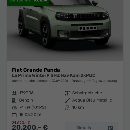
Fiat Grande Panda
La Prima WinterP SHZ Nav Kam 2xPDC
unverbindliche Lieferzeit:
23.09.2026
Fahrzeug mit Tageszulassung
Fahrzeugnr.
179306
Getriebe
Schaltgetriebe
Kraftstoff
Benzin
Außenfarbe
Acqua Blau Metallic
Leistung
74 kW (101 PS)
Kilometerstand
10 km
15.05.2026
24.690,– €
20.200,– €
Details
Fahrzeug 