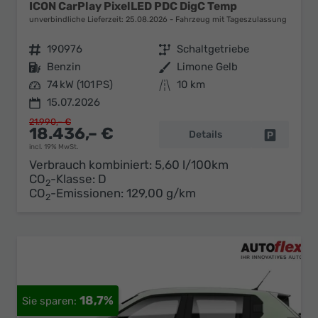
ICON CarPlay PixelLED PDC DigC Temp
unverbindliche Lieferzeit:
25.08.2026
Fahrzeug mit Tageszulassung
Fahrzeugnr.
190976
Getriebe
Schaltgetriebe
Kraftstoff
Benzin
Außenfarbe
Limone Gelb
Leistung
74 kW (101 PS)
Kilometerstand
10 km
15.07.2026
21.990,– €
18.436,– €
Details
Fahrzeug 
incl. 19% MwSt.
Verbrauch kombiniert:
5,60 l/100km
CO
-Klasse:
D
2
CO
-Emissionen:
129,00 g/km
2
18,7%