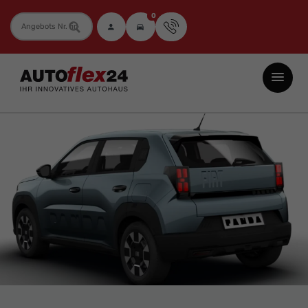
0
Fahrzeugnummer
Autoflex24
GmbH
-
EU-
Neuwagen
Jahreswagen
und
Gebrauchtwagen
zu
Top-
Preisen
-