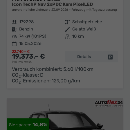
Icon TechP Nav 2xPDC Kam PixelLED
unverbindliche Lieferzeit:
23.09.2026
Fahrzeug mit Tageszulassung
Fahrzeugnr.
179298
Getriebe
Schaltgetriebe
Kraftstoff
Benzin
Außenfarbe
Gelato Weiß
Leistung
74 kW (101 PS)
Kilometerstand
10 km
15.05.2026
22.740,– €
19.373,– €
Details
Fahrzeug 
incl. 19% MwSt.
Verbrauch kombiniert:
5,60 l/100km
CO
-Klasse:
D
2
CO
-Emissionen:
129,00 g/km
2
14,8%