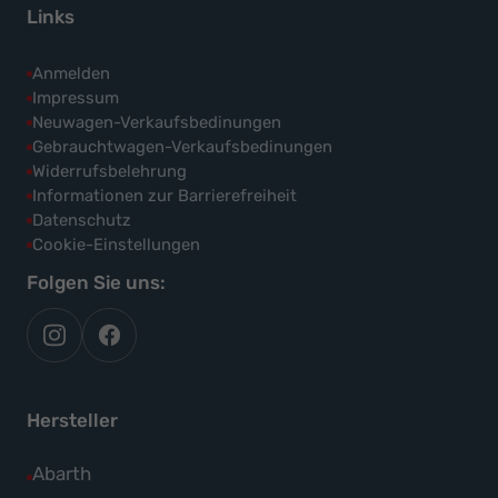
Links
Anmelden
Impressum
Neuwagen-Verkaufsbedinungen
Gebrauchtwagen-Verkaufsbedinungen
Widerrufsbelehrung
Informationen zur Barrierefreiheit
Datenschutz
Cookie-Einstellungen
Folgen Sie uns:
autoflex
autoflex24
auf
auf
instagram
facebook
Hersteller
Alle
Abarth