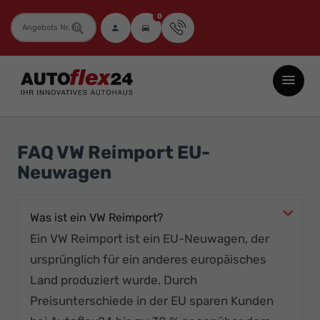
0
Fahrzeugnummer
Autoflex24
GmbH
-
EU-
FAQ VW Reimport EU-
Neuwagen
Neuwagen
Jahreswagen
und
Was ist ein VW Reimport?
Gebrauchtwagen
Ein VW Reimport ist ein EU-Neuwagen, der
zu
ursprünglich für ein anderes europäisches
Top-
Land produziert wurde. Durch
Preisen
Preisunterschiede in der EU sparen Kunden
-