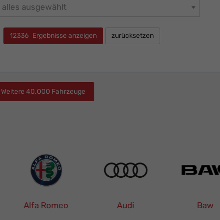
alles ausgewählt
12336
Ergebnisse anzeigen
zurücksetzen
Weitere 40.000 Fahrzeuge
Alfa Romeo
Alle
Audi
Alle
Baw
All
euge
Fahrzeuge
Fahrzeuge
Fa