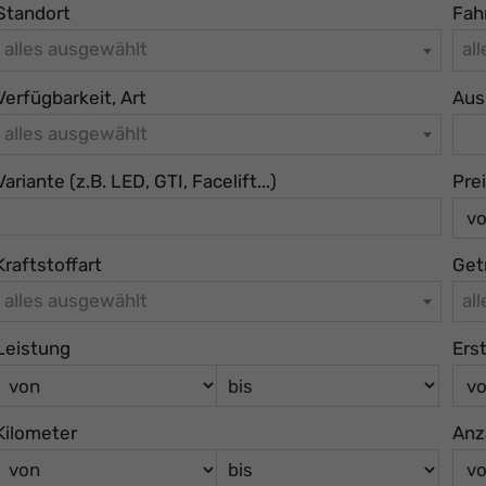
Standort
Fah
alles ausgewählt
al
Verfügbarkeit, Art
Aus
alles ausgewählt
Variante (z.B. LED, GTI, Facelift...)
Pre
Kraftstoffart
Get
alles ausgewählt
al
Leistung
Ers
Kilometer
Anz