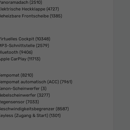
Panoramadach
(2510)
Elektrische Heckklappe
(4727)
Beheizbare Frontscheibe
(1385)
Virtuelles Cockpit
(10348)
MP3-Schnittstelle
(2579)
Bluetooth
(9406)
Apple CarPlay
(11713)
Tempomat
(8210)
Tempomat automatisch (ACC)
(7961)
Xenon-Scheinwerfer
(3)
Nebelscheinwerfer
(3277)
Regensensor
(7033)
Geschwindigkeitsbegrenzer
(8587)
Keyless (Zugang & Start)
(1301)