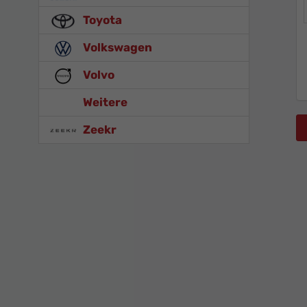
Toyota
Volkswagen
Volvo
Weitere
Zeekr
Abarth
Alle
Fahrz