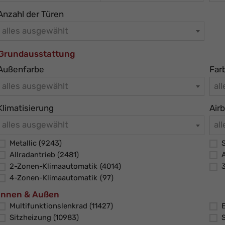
Anzahl der Türen
alles ausgewählt
Grundausstattung
Außenfarbe
Far
alles ausgewählt
al
Klimatisierung
Air
alles ausgewählt
al
Metallic
(9243)
Allradantrieb
(2481)
2-Zonen-Klimaautomatik
(4014)
4-Zonen-Klimaautomatik
(97)
Innen & Außen
Multifunktionslenkrad
(11427)
E
Sitzheizung
(10983)