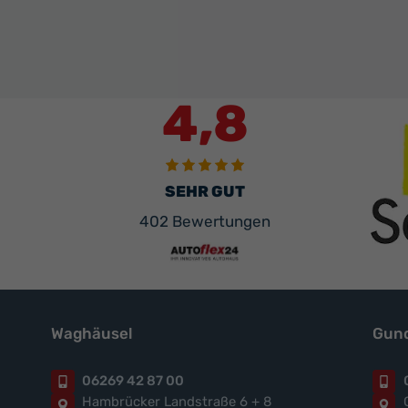
von
Abarth
anzei
4,8
SEHR GUT
402 Bewertungen
Waghäusel
Gund
06269 42 87 00
Hambrücker Landstraße 6 + 8