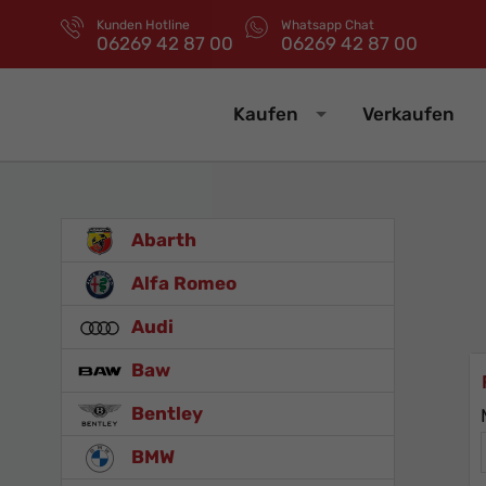
Kunden Hotline
Whatsapp Chat
06269 42 87 00
06269 42 87 00
Kaufen
Verkaufen
Abarth
Alfa Romeo
Audi
Baw
Bentley
BMW