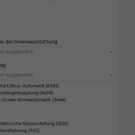
be der Innenausstattung
les ausgewählt
bag
les ausgewählt
Start/Stop-Automatik
(6981)
Anhängerkupplung
(4698)
3-Zonen-Klimaautomatik
(3446)
lektrische Sitzverstellung
(1320)
Standheizung
(963)