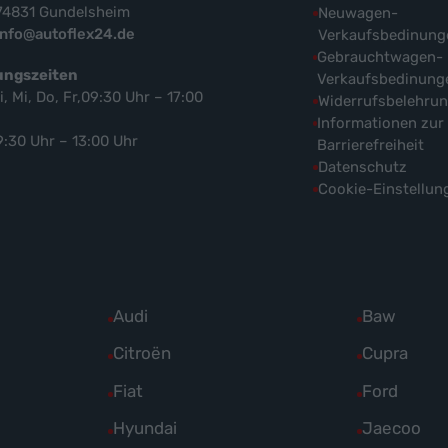
74831 Gundelsheim
Neuwagen-
info@autoflex24.de
Verkaufsbedinung
Gebrauchtwagen-
ungszeiten
Verkaufsbedinung
i, Mi, Do, Fr,09:30 Uhr – 17:00
Widerrufsbelehru
Informationen zur
9:30 Uhr – 13:00 Uhr
Barrierefreiheit
Datenschutz
Cookie-Einstellun
Alle
Audi
Alle
Baw
Fahrzeuge
Fahrzeuge
Alle
Citroën
Alle
Cupra
von
von
Fahrzeuge
Fahrzeuge
Alle
Fiat
Alle
Ford
Audi
Baw
von
von
Fahrzeuge
Fahrzeuge
Alle
Hyundai
Alle
Jaecoo
anzeigen
anzeigen
Citroën
Cupra