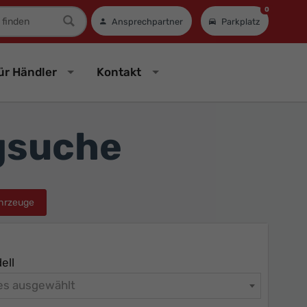
0
mer
Ansprechpartner
Parkplatz
ür Händler
Kontakt
gsuche
hrzeuge
ell
les ausgewählt