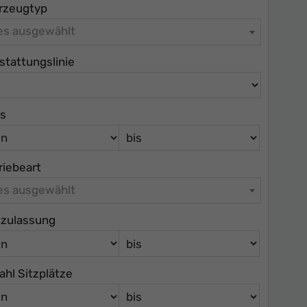
rzeugtyp
les ausgewählt
stattungslinie
is
riebeart
les ausgewählt
tzulassung
ahl Sitzplätze