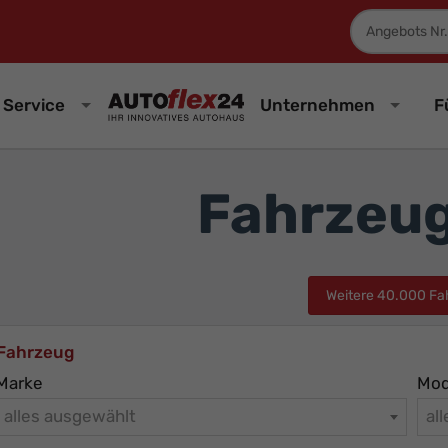
Fahrzeugnum
Service
Unternehmen
F
Fahrzeu
Weitere 40.000 Fa
Fahrzeug
Marke
Mod
alles ausgewählt
al