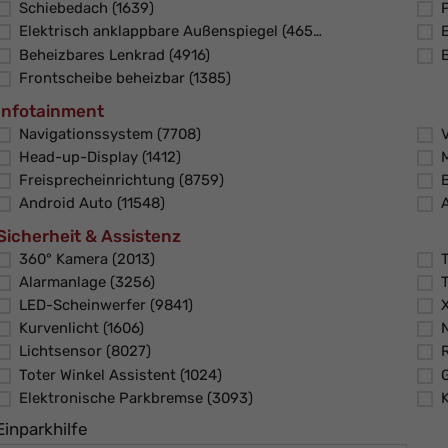
Schiebedach
(1639)
Elektrisch anklappbare Außenspiegel
(4657)
Beheizbares Lenkrad
(4916)
Frontscheibe beheizbar
(1385)
Infotainment
Navigationssystem
(7708)
Head-up-Display
(1412)
Freisprecheinrichtung
(8759)
Android Auto
(11548)
Sicherheit & Assistenz
360° Kamera
(2013)
Alarmanlage
(3256)
LED-Scheinwerfer
(9841)
Kurvenlicht
(1606)
Lichtsensor
(8027)
Toter Winkel Assistent
(1024)
Elektronische Parkbremse
(3093)
Einparkhilfe