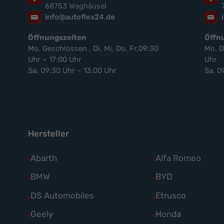
68753 Waghäusel
info@autoflex24.de
Öffnungszeiten
Öffn
Mo. Geschlossen , Di, Mi, Do, Fr,09:30
Mo, D
Uhr – 17:00 Uhr
Uhr
Sa, 09:30 Uhr – 13:00 Uhr
Sa, 0
Hersteller
Alle
Abarth
Alle
Alfa Romeo
Fahrzeuge
Fahrzeuge
Alle
BMW
Alle
BYD
von
von
Fahrzeuge
Fahrzeuge
Alle
DS Automobiles
Alle
Etrusco
Abarth
Alfa
von
von
Fahrzeuge
Fahrzeuge
Alle
Geely
Alle
Honda
anzeigen
Romeo
BMW
BYD