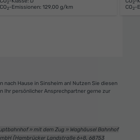
CO
-Klasse:
D
CO
-K
2
2
CO
-Emissionen:
129,00 g/km
CO
-
2
2
n nach Hause in Sinsheim an! Nutzen Sie diesen
en Ihr persönlicher Ansprechpartner gerne zur
auptbahnhof » mit dem Zug » Waghäusel Bahnhof
(
 GmbH
Hambrücker Landstraße 6+8, 68753