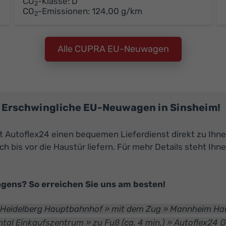
CO
-Klasse:
D
2
CO
-Emissionen:
124,00 g/km
2
Alle CUPRA EU-Neuwagen
A: Erschwingliche EU-Neuwagen in Sinsheim!
Autoflex24 einen bequemen Lieferdienst direkt zu Ihne
h bis vor die Haustür liefern. Für mehr Details steht Ihn
ens? So erreichen Sie uns am besten!
» Heidelberg Hauptbahnhof » mit dem Zug » Mannheim H
ntal Einkaufszentrum » zu Fuß (ca. 4 min.) » Autoflex24