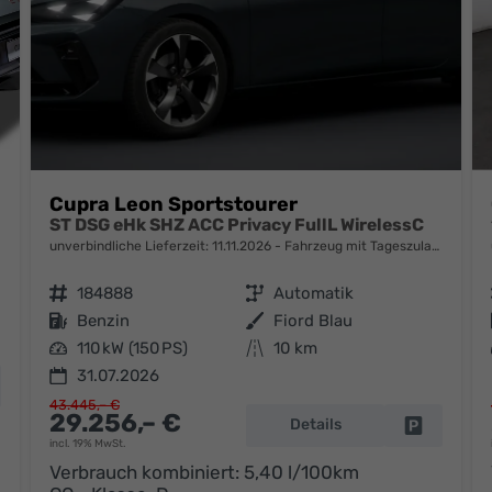
Cupra Leon Sportstourer
KLIMA
ST DSG eHk SHZ ACC Privacy FullL WirelessC
unverbindliche Lieferzeit:
11.11.2026
Fahrzeug mit Tageszulassung
Fahrzeugnr.
184888
Getriebe
Automatik
Kraftstoff
Benzin
Außenfarbe
Fiord Blau
Leistung
110 kW (150 PS)
Kilometerstand
10 km
31.07.2026
hrzeug parken
43.445,– €
29.256,– €
Details
Fahrzeug 
incl. 19% MwSt.
Verbrauch kombiniert:
5,40 l/100km