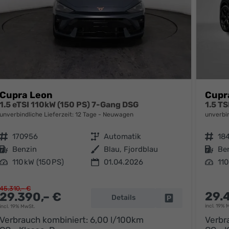
Cupra Leon
Cupr
1.5 eTSI 110kW (150 PS) 7-Gang DSG
1.5 T
unverbindliche Lieferzeit:
12 Tage
Neuwagen
unverbin
Fahrzeugnr.
170956
Getriebe
Automatik
Fahrzeugnr.
18
Kraftstoff
Benzin
Außenfarbe
Blau, Fjordblau
Kraftstoff
Be
Leistung
110 kW (150 PS)
01.04.2026
Leistung
110
45.310,– €
29.
29.390,– €
Details
parken
Fahrzeug parken
incl. 19% 
incl. 19% MwSt.
Verbrauch kombiniert:
6,00 l/100km
Verbr