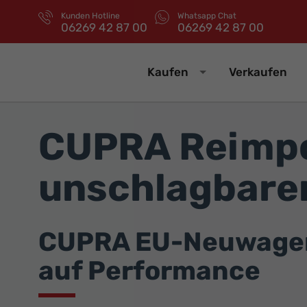
Kunden Hotline
Whatsapp Chat
06269 42 87 00
06269 42 87 00
Kaufen
Verkaufen
CUPRA Reimpo
unschlagbaren
CUPRA EU-Neuwagen j
auf Performance