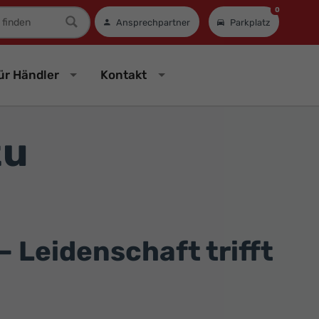
0
mer
Ansprechpartner
Parkplatz
ür Händler
Kontakt
zu
 Leidenschaft trifft