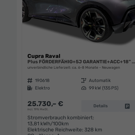
Cupra Raval
Plus FÖRDERFÄHIG+5J GARANTIE+ACC+18" ALU+LED+PDC+
unverbindliche Lieferzeit: ca. 6-8 Monate
Neuwagen
Fahrzeugnr.
190618
Getriebe
Automatik
Kraftstoff
Elektro
Leistung
99 kW (135 PS)
25.730,– €
Details
Fa
incl. 19% MwSt.
Stromverbrauch kombiniert:
13,81 kWh/100km
Elektrische Reichweite:
328 km