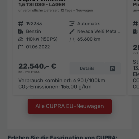
1,5 TSI DSG - LAGER
unverbindliche Lieferzeit:
12 Tage
Neuwagen
unv
Fahrzeugnr.
192233
Getriebe
Automatik
Fahrzeugnr.
Kraftstoff
Benzin
Außenfarbe
Nevada Weiß Metallic (2Y)
Kraftstoff
Leistung
110 kW (150 PS)
Kilometerstand
65.600 km
2
01.06.2022
incl
St
22.540,– €
13
Details
Fahrzeug pa
incl. 19% MwSt.
El
Verbrauch kombiniert:
6,90 l/100km
C
CO
-Emissionen:
155,00 g/km
C
2
Alle CUPRA EU-Neuwagen
Erleben Sie die Faszination von CUPRA: