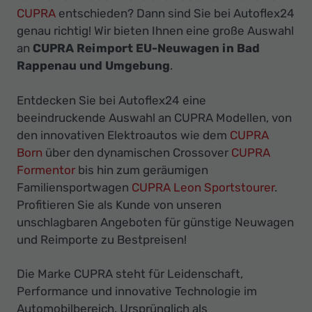
Ihr
CUPRA
entschieden? Dann sind Sie bei Autoflex24
Innovatives
genau richtig! Wir bieten Ihnen eine große Auswahl
Autohaus
an
CUPRA Reimport EU-Neuwagen in Bad
Rappenau und Umgebung
.
Entdecken Sie bei Autoflex24 eine
beeindruckende Auswahl an CUPRA Modellen, von
den innovativen Elektroautos wie dem
CUPRA
Born
über den dynamischen Crossover
CUPRA
Formentor
bis hin zum geräumigen
Familiensportwagen
CUPRA Leon Sportstourer
.
Profitieren Sie als Kunde von unseren
unschlagbaren Angeboten für günstige Neuwagen
und Reimporte zu Bestpreisen!
Die Marke CUPRA steht für Leidenschaft,
Performance und innovative Technologie im
Automobilbereich. Ursprünglich als