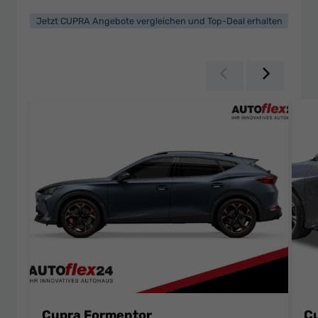
Jetzt CUPRA Angebote vergleichen und Top-Deal erhalten
Zurück
Weiter
Cupra Formentor
Cu