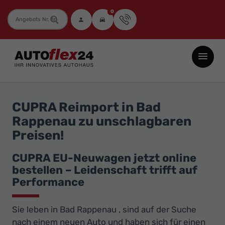
0
Fahrzeugnummer
Autoflex24
GmbH
-
EU-
CUPRA Reimport in Bad
Neuwagen
Rappenau zu unschlagbaren
Jahreswagen
Preisen!
und
Gebrauchtwagen
CUPRA EU-Neuwagen jetzt online
bestellen – Leidenschaft trifft auf
zu
Performance
Top-
Preisen
Sie leben in Bad Rappenau , sind auf der Suche
-
nach einem neuen Auto und haben sich für einen