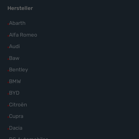
instagram
facebook
Hersteller
Alle
Abarth
Fahrzeuge
Alle
Alfa Romeo
von
Fahrzeuge
Alle
Audi
Abarth
von
Fahrzeuge
Alle
Baw
anzeigen
Alfa
von
Fahrzeuge
Alle
Bentley
Romeo
Audi
von
Fahrzeuge
anzeigen
Alle
BMW
anzeigen
Baw
von
Fahrzeuge
Alle
BYD
anzeigen
Bentley
von
Fahrzeuge
Alle
Citroën
anzeigen
BMW
von
Fahrzeuge
Alle
Cupra
anzeigen
BYD
von
Fahrzeuge
Alle
Dacia
anzeigen
Citroën
von
Fahrzeuge