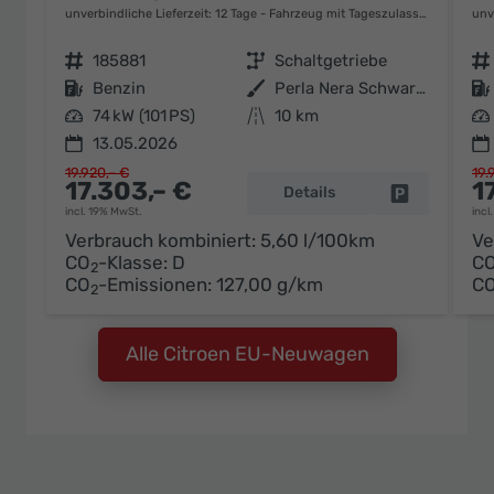
unverbindliche Lieferzeit:
12 Tage
Fahrzeug mit Tageszulassung
unv
Fahrzeugnr.
185881
Getriebe
Schaltgetriebe
Fahrzeugnr.
Kraftstoff
Benzin
Außenfarbe
Perla Nera Schwarz Metallic / Da
Kraftstoff
Leistung
74 kW (101 PS)
Kilometerstand
10 km
Leistung
13.05.2026
19.920,– €
19.
17.303,– €
1
Details
Fahrzeug pa
incl. 19% MwSt.
incl
Verbrauch kombiniert:
5,60 l/100km
Ve
CO
-Klasse:
D
C
2
CO
-Emissionen:
127,00 g/km
C
2
Alle Citroen EU-Neuwagen