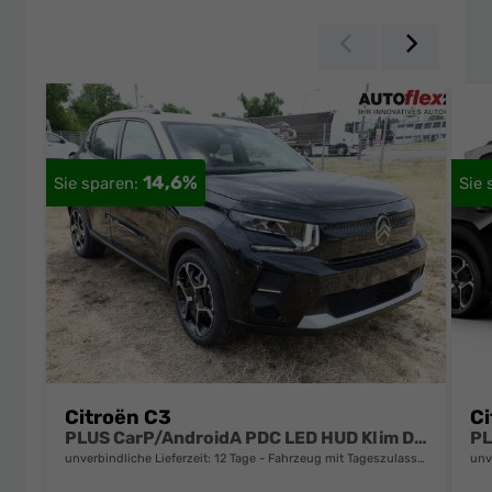
Zurück
Weiter
14,6%
Citroën C3
Ci
PLUS CarP/AndroidA PDC LED HUD Klim DAB BT
unverbindliche Lieferzeit:
12 Tage
Fahrzeug mit Tageszulassung
unv