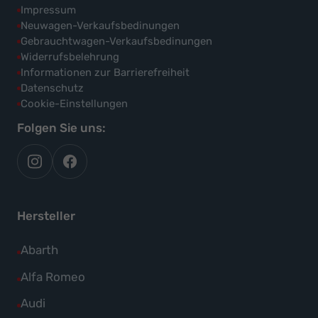
Impressum
Neuwagen-Verkaufsbedinungen
Gebrauchtwagen-Verkaufsbedinungen
Widerrufsbelehrung
Informationen zur Barrierefreiheit
Datenschutz
Cookie-Einstellungen
Folgen Sie uns:
autoflex
autoflex24
auf
auf
instagram
facebook
Hersteller
Alle
Abarth
Fahrzeuge
Alle
Alfa Romeo
von
Fahrzeuge
Alle
Audi
Abarth
von