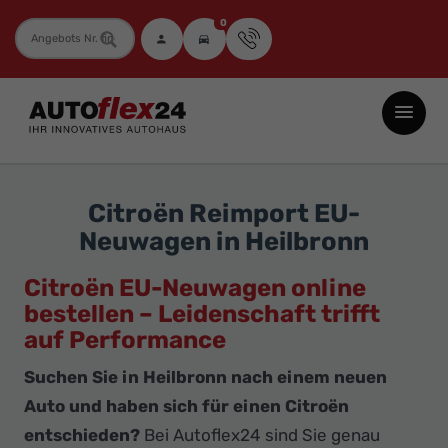
0
Fahrzeugnummer
Autoflex24
GmbH
-
EU-
Citroën Reimport EU-
Neuwagen
Neuwagen in Heilbronn
Jahreswagen
und
Citroën EU-Neuwagen online
Gebrauchtwagen
bestellen – Leidenschaft trifft
auf Performance
zu
Top-
Suchen Sie in Heilbronn nach einem neuen
Preisen
Auto und haben sich für einen Citroën
-
entschieden?
Bei Autoflex24 sind Sie genau