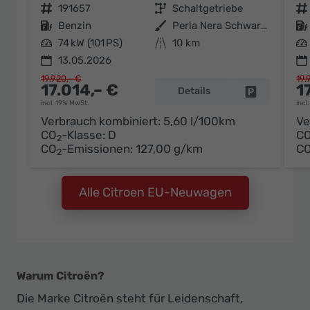
Fahrzeugnr.
191657
Getriebe
Schaltgetriebe
Fahrzeugnr.
Kraftstoff
Benzin
Außenfarbe
Perla Nera Schwarz Metallic / Da
Kraftstoff
Leistung
74 kW (101 PS)
Kilometerstand
10 km
Leistung
13.05.2026
19.920,– €
19.
17.014,– €
1
Details
Fahrzeug pa
incl. 19% MwSt.
incl
Verbrauch kombiniert:
5,60 l/100km
Ve
CO
-Klasse:
D
C
2
CO
-Emissionen:
127,00 g/km
C
2
Alle Citroen EU-Neuwagen
Warum Citroën?
Die Marke Citroën steht für Leidenschaft,