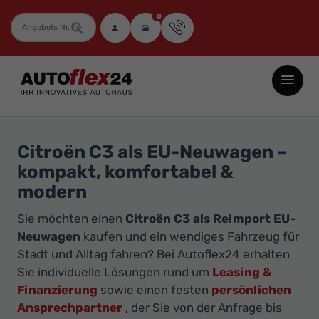
0
Fahrzeugnummer
Autoflex24
GmbH
-
EU-
Citroën C3 als EU-Neuwagen –
Neuwagen
kompakt, komfortabel &
Jahreswagen
modern
und
Sie möchten einen
Citroën C3 als Reimport EU-
Gebrauchtwagen
Neuwagen
kaufen und ein wendiges Fahrzeug für
zu
Stadt und Alltag fahren? Bei Autoflex24 erhalten
Top-
Sie individuelle Lösungen rund um
Leasing &
Preisen
Finanzierung
sowie einen festen
persönlichen
-
Ansprechpartner
, der Sie von der Anfrage bis