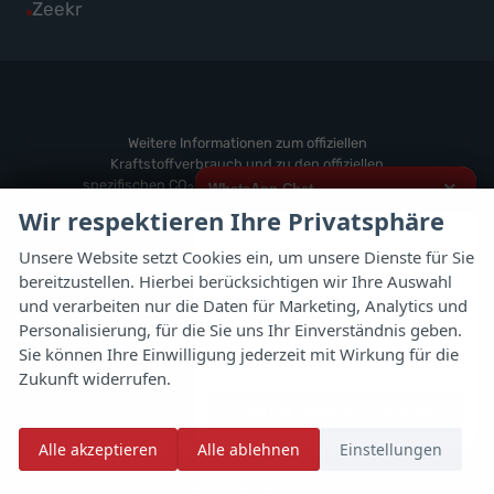
Alle
Zeekr
anzeigen
Volvo
von
Fahrzeuge
anzeigen
Weitere
von
anzeigen
Zeekr
anzeigen
Weitere Informationen zum offiziellen
Kraftstoffverbrauch und zu den offiziellen
spezifischen CO
-Emissionen und gegebenenfalls
×
WhatsApp Chat
2
zum Stromverbrauch neuer PKW können dem
Wir respektieren Ihre Privatsphäre
'Leitfaden über den offiziellen Kraftstoffverbrauch,
Hallo,
die offiziellen spezifischen CO
-Emissionen und
2
Unsere Website setzt Cookies ein, um unsere Dienste für Sie
den offiziellen Stromverbrauch neuer PKW'
bereitzustellen. Hierbei berücksichtigen wir Ihre Auswahl
ich interessiere mich für das oben
entnommen werden, der an allen Verkaufsstellen
genannte Fahrzeug und freue mich
und verarbeiten nur die Daten für Marketing, Analytics und
und bei der 'Deutschen Automobil Treuhand
über Eure Kontaktaufnahme.
Personalisierung, für die Sie uns Ihr Einverständnis geben.
GmbH' unentgeltlich erhältlich ist unter
Sie können Ihre Einwilligung jederzeit mit Wirkung für die
www.dat.de.
Viele Grüße
Zukunft widerrufen.
Jetzt per WhatsApp schreiben
© 2026
Autoflex 24 GmbH
Alle akzeptieren
Alle ablehnen
Einstellungen
✆
Powered by Autrado