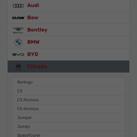
Audi
Baw
Bentley
BMW
BYD
Citroën
Berlingo
C3
C3 Aircross
C5 Aircross
Jumper
Jumpy
SpaceTourer