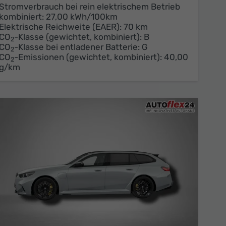
Stromverbrauch bei rein elektrischem Betrieb
kombiniert:
27,00 kWh/100km
Elektrische Reichweite (EAER):
70 km
CO
-Klasse (gewichtet, kombiniert):
B
2
CO
-Klasse bei entladener Batterie:
G
2
CO
-Emissionen (gewichtet, kombiniert):
40,00
2
g/km