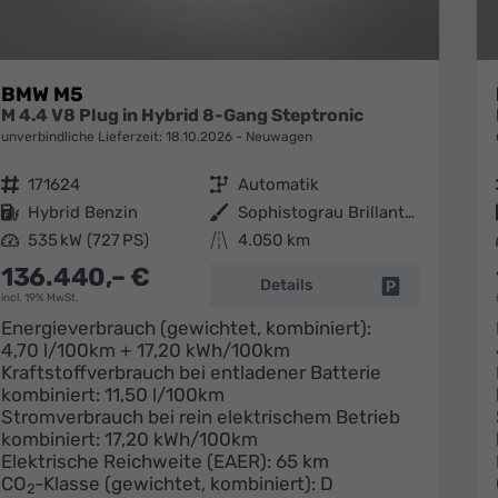
BMW M5
M 4.4 V8 Plug in Hybrid 8-Gang Steptronic
unverbindliche Lieferzeit:
18.10.2026
Neuwagen
Fahrzeugnr.
171624
Getriebe
Automatik
Kraftstoff
Hybrid Benzin
Außenfarbe
Sophistograu Brillanteffekt metallic
Leistung
535 kW (727 PS)
Kilometerstand
4.050 km
136.440,– €
Details
Fahrzeug park
incl. 19% MwSt.
Energieverbrauch (gewichtet, kombiniert):
4,70 l/100km + 17,20 kWh/100km
Kraftstoffverbrauch bei entladener Batterie
kombiniert:
11,50 l/100km
Stromverbrauch bei rein elektrischem Betrieb
kombiniert:
17,20 kWh/100km
Elektrische Reichweite (EAER):
65 km
CO
-Klasse (gewichtet, kombiniert):
D
2