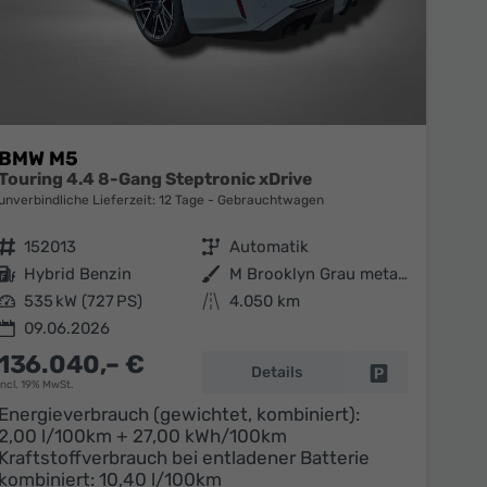
BMW M5
Touring 4.4 8-Gang Steptronic xDrive
unverbindliche Lieferzeit:
12 Tage
Gebrauchtwagen
Fahrzeugnr.
152013
Getriebe
Automatik
Kraftstoff
Hybrid Benzin
Außenfarbe
M Brooklyn Grau metallic
Leistung
535 kW (727 PS)
Kilometerstand
4.050 km
09.06.2026
136.040,– €
Details
en
Fahrzeug parke
incl. 19% MwSt.
Energieverbrauch (gewichtet, kombiniert):
2,00 l/100km + 27,00 kWh/100km
Kraftstoffverbrauch bei entladener Batterie
kombiniert:
10,40 l/100km