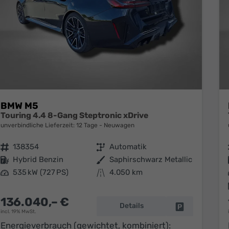
BMW M5
Touring 4.4 8-Gang Steptronic xDrive
unverbindliche Lieferzeit:
12 Tage
Neuwagen
Fahrzeugnr.
138354
Getriebe
Automatik
Kraftstoff
Hybrid Benzin
Außenfarbe
Saphirschwarz Metallic
Leistung
535 kW (727 PS)
Kilometerstand
4.050 km
136.040,– €
Details
Fahrzeug park
incl. 19% MwSt.
Energieverbrauch (gewichtet, kombiniert):