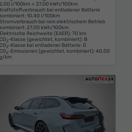
2,00 l/100km + 27,00 kWh/100km
Kraftstoffverbrauch bei entladener Batterie
kombiniert:
10,40 l/100km
Stromverbrauch bei rein elektrischem Betrieb
kombiniert:
27,00 kWh/100km
Elektrische Reichweite (EAER):
70 km
CO
-Klasse (gewichtet, kombiniert):
B
2
CO
-Klasse bei entladener Batterie:
G
2
CO
-Emissionen (gewichtet, kombiniert):
40,00
2
g/km