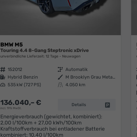
BMW M5
Touring 4.4 8-Gang Steptronic xDrive
unverbindliche Lieferzeit:
12 Tage
Neuwagen
Fahrzeugnr.
152012
Getriebe
Automatik
Kraftstoff
Hybrid Benzin
Außenfarbe
M Brooklyn Grau Metallic
Leistung
535 kW (727 PS)
Kilometerstand
4.050 km
136.040,– €
Details
Fahrzeug park
incl. 19% MwSt.
Energieverbrauch (gewichtet, kombiniert):
2,00 l/100km + 27,00 kWh/100km
Kraftstoffverbrauch bei entladener Batterie
kombiniert:
10,40 l/100km