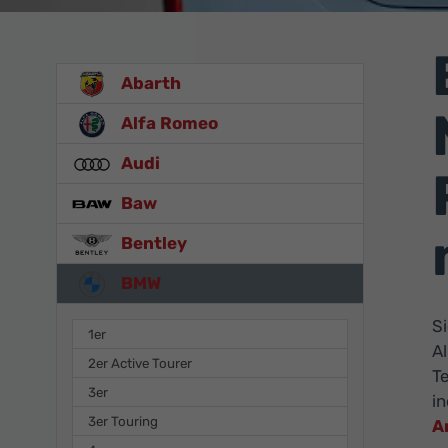
Abarth
Alfa Romeo
Audi
Baw
Bentley
BMW
S
1er
A
2er Active Tourer
T
3er
i
3er Touring
A