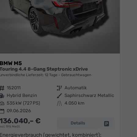
BMW M5
Touring 4.4 8-Gang Steptronic xDrive
unverbindliche Lieferzeit:
12 Tage
Gebrauchtwagen
Fahrzeugnr.
152011
Getriebe
Automatik
Kraftstoff
Hybrid Benzin
Außenfarbe
Saphirschwarz Metallic
Leistung
535 kW (727 PS)
Kilometerstand
4.050 km
09.06.2026
136.040,– €
Details
en
Fahrzeug parke
incl. 19% MwSt.
Energieverbrauch (gewichtet, kombiniert):