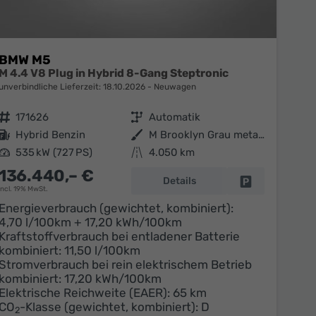
BMW M5
M 4.4 V8 Plug in Hybrid 8-Gang Steptronic
unverbindliche Lieferzeit:
18.10.2026
Neuwagen
Fahrzeugnr.
171626
Getriebe
Automatik
Kraftstoff
Hybrid Benzin
Außenfarbe
M Brooklyn Grau metallic
Leistung
535 kW (727 PS)
Kilometerstand
4.050 km
136.440,– €
Details
en
Fahrzeug parke
incl. 19% MwSt.
Energieverbrauch (gewichtet, kombiniert):
4,70 l/100km + 17,20 kWh/100km
Kraftstoffverbrauch bei entladener Batterie
kombiniert:
11,50 l/100km
Stromverbrauch bei rein elektrischem Betrieb
kombiniert:
17,20 kWh/100km
Elektrische Reichweite (EAER):
65 km
CO
-Klasse (gewichtet, kombiniert):
D
2