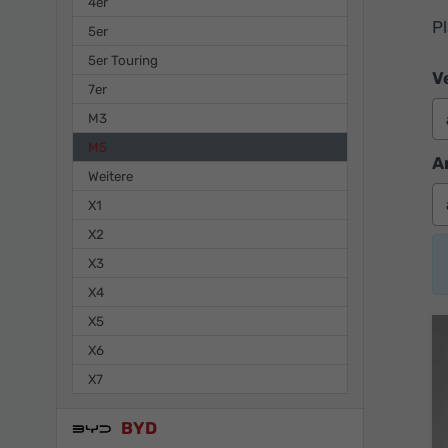
4er
P
5er
5er Touring
V
7er
M3
M5
A
Weitere
X1
X2
X3
X4
X5
X6
X7
BYD