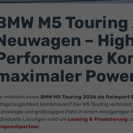
BMW M5 Touring 
Neuwagen – Hig
Performance Ko
maximaler Powe
ie möchten einen
BMW M5 Touring 2026 als Reimport
lltagstauglichkeit kombinieren? Der M5 Touring verbind
echnologie und großzügigen Platz in einem einzigartigen
ndividuelle Lösungen rund um
Leasing & Finanzierung
so
nsprechpartner
.