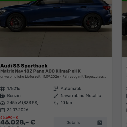
Audi S3 Sportback
Matrix Nav 18Z Pano ACC KlimaP eHK
unverbindliche Lieferzeit:
11.09.2026
Fahrzeug mit Tageszulassung
Fahrzeugnr.
178216
Getriebe
Automatik
Kraftstoff
Benzin
Außenfarbe
Navarrablau Metallic
Leistung
245 kW (333 PS)
Kilometerstand
10 km
31.07.2026
66.690,– €
46.028,– €
Details
Fahrzeug park