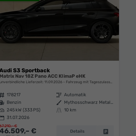
Audi S3 Sportback
Matrix Nav 18Z Pano ACC KlimaP eHK
unverbindliche Lieferzeit:
11.09.2026
Fahrzeug mit Tageszulassung
Fahrzeugnr.
178217
Getriebe
Automatik
Kraftstoff
Benzin
Außenfarbe
Mythosschwarz Metallic
Leistung
245 kW (333 PS)
Kilometerstand
10 km
31.07.2026
67.210,– €
46.509,– €
Details
en
Fahrzeug parke