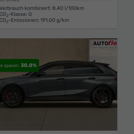
incl. 19% MwSt.
Verbrauch kombiniert:
8,40 l/100km
CO
-Klasse:
G
2
CO
-Emissionen:
191,00 g/km
2
30,0%