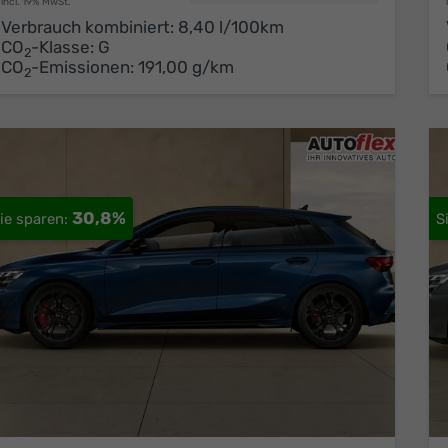
incl. 19% MwSt.
Verbrauch kombiniert:
8,40 l/100km
CO
-Klasse:
G
2
CO
-Emissionen:
191,00 g/km
2
30,8%