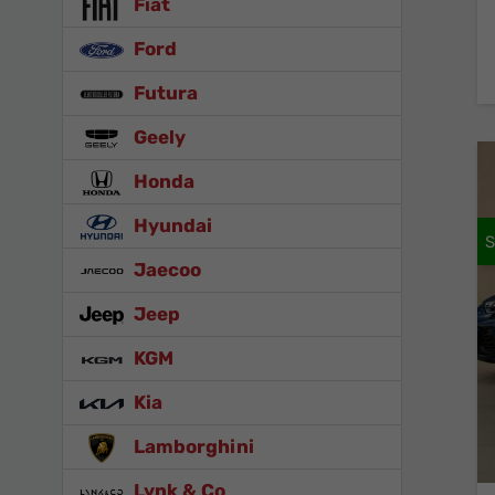
Fiat
Ford
Futura
Geely
Honda
Hyundai
Jaecoo
Jeep
KGM
Kia
Lamborghini
Lynk & Co