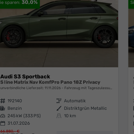
30,0%
Audi S3 Sportback
S line Matrix Nav KomfPro Pano 18Z Privacy
unverbindliche Lieferzeit:
11.11.2026
Fahrzeug mit Tageszulassung
Fahrzeugnr.
192140
Getriebe
Automatik
Kraftstoff
Benzin
Außenfarbe
Distriktgrün Metallic
Leistung
245 kW (333 PS)
Kilometerstand
10 km
31.07.2026
66.880,– €