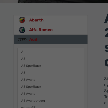
Abarth
Alfa Romeo
Audi
A1
A3
A3 Sportback
A5
S
A5 Avant
d
A5 Sportback
S
A6 Avant
Te
A6 Avant e-tron
e
e-tron GT