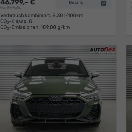
46.799,– €
Details
Fahrzeug park
incl. 19% MwSt.
Verbrauch kombiniert:
8,30 l/100km
CO
-Klasse:
G
2
CO
-Emissionen:
189,00 g/km
2