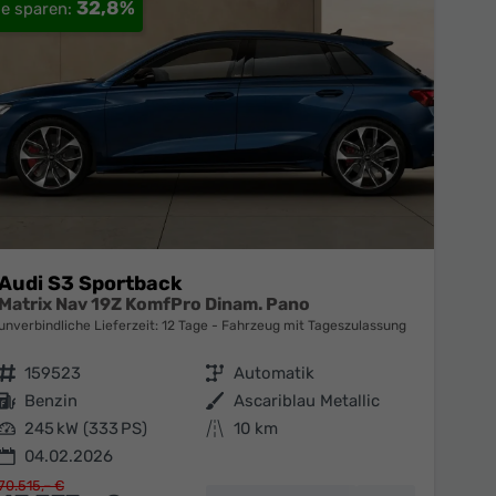
32,8%
Audi S3 Sportback
Matrix Nav 19Z KomfPro Dinam. Pano
unverbindliche Lieferzeit:
12 Tage
Fahrzeug mit Tageszulassung
Fahrzeugnr.
159523
Getriebe
Automatik
Kraftstoff
Benzin
Außenfarbe
Ascariblau Metallic
Leistung
245 kW (333 PS)
Kilometerstand
10 km
04.02.2026
70.515,– €