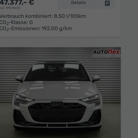
47.377,– €
Details
en
Fahrzeug parke
incl. 19% MwSt.
Verbrauch kombiniert:
8,50 l/100km
CO
-Klasse:
G
2
CO
-Emissionen:
192,00 g/km
2