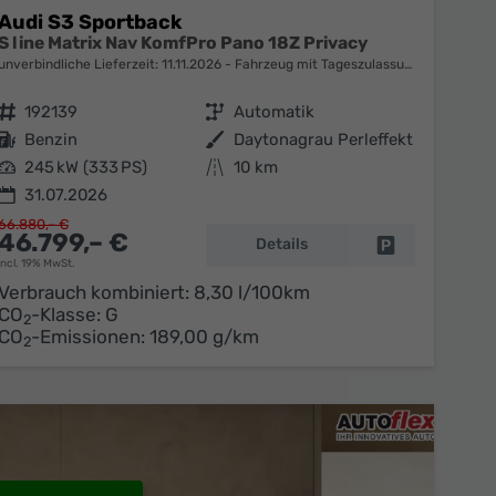
Audi S3 Sportback
S line Matrix Nav KomfPro Pano 18Z Privacy
unverbindliche Lieferzeit:
11.11.2026
Fahrzeug mit Tageszulassung
Fahrzeugnr.
192139
Getriebe
Automatik
Kraftstoff
Benzin
Außenfarbe
Daytonagrau Perleffekt
Leistung
245 kW (333 PS)
Kilometerstand
10 km
31.07.2026
66.880,– €
46.799,– €
Details
en
Fahrzeug parke
incl. 19% MwSt.
Verbrauch kombiniert:
8,30 l/100km
CO
-Klasse:
G
2
CO
-Emissionen:
189,00 g/km
2