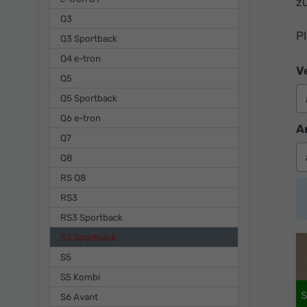
zu
Q3
P
Q3 Sportback
Q4 e-tron
V
Q5
Q5 Sportback
Q6 e-tron
A
Q7
Q8
RS Q8
RS3
RS3 Sportback
S3 Sportback
S5
S5 Kombi
S6 Avant