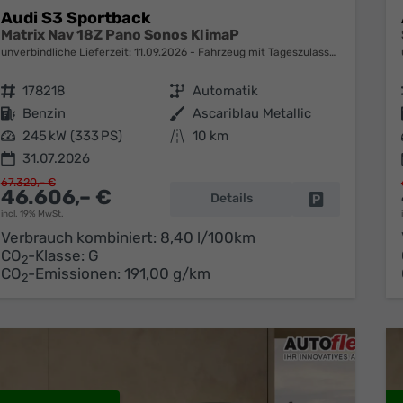
Audi S3 Sportback
Matrix Nav 18Z Pano Sonos KlimaP
unverbindliche Lieferzeit:
11.09.2026
Fahrzeug mit Tageszulassung
Fahrzeugnr.
178218
Getriebe
Automatik
Kraftstoff
Benzin
Außenfarbe
Ascariblau Metallic
Leistung
245 kW (333 PS)
Kilometerstand
10 km
31.07.2026
67.320,– €
46.606,– €
Details
Fahrzeug park
incl. 19% MwSt.
Verbrauch kombiniert:
8,40 l/100km
CO
-Klasse:
G
2
CO
-Emissionen:
191,00 g/km
2