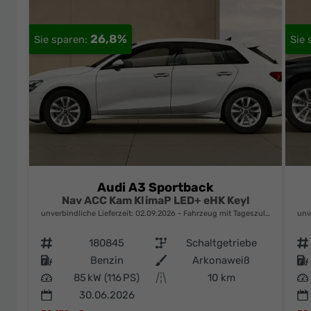
26,8%
Audi A3 Sportback
Nav ACC Kam KlimaP LED+ eHK Keyl
unverbindliche Lieferzeit:
02.09.2026
Fahrzeug mit Tageszulassung
unv
Fahrzeugnr.
180845
Getriebe
Schaltgetriebe
Fahrzeugnr.
Kraftstoff
Benzin
Außenfarbe
Arkonaweiß
Kraftstoff
Leistung
85 kW (116 PS)
Kilometerstand
10 km
Leistung
30.06.2026