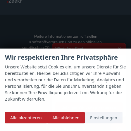
Alle
Zeekr
anzeigen
Volvo
von
Fahrzeuge
anzeigen
Weitere
von
anzeigen
Zeekr
anzeigen
Weitere Informationen zum offiziellen
Kraftstoffverbrauch und zu den offiziellen
spezifischen CO
-Emissionen und gegebenenfalls
×
WhatsApp Chat
2
zum Stromverbrauch neuer PKW können dem
Wir respektieren Ihre Privatsphäre
'Leitfaden über den offiziellen Kraftstoffverbrauch,
Hallo,
die offiziellen spezifischen CO
-Emissionen und
2
Unsere Website setzt Cookies ein, um unsere Dienste für Sie
den offiziellen Stromverbrauch neuer PKW'
bereitzustellen. Hierbei berücksichtigen wir Ihre Auswahl
ich interessiere mich für das oben
entnommen werden, der an allen Verkaufsstellen
genannte Fahrzeug und freue mich
und verarbeiten nur die Daten für Marketing, Analytics und
und bei der 'Deutschen Automobil Treuhand
über Eure Kontaktaufnahme.
Personalisierung, für die Sie uns Ihr Einverständnis geben.
GmbH' unentgeltlich erhältlich ist unter
Sie können Ihre Einwilligung jederzeit mit Wirkung für die
www.dat.de.
Viele Grüße
Zukunft widerrufen.
Jetzt per WhatsApp schreiben
© 2026
Autoflex 24 GmbH
Alle akzeptieren
Alle ablehnen
Einstellungen
✆
Powered by Autrado