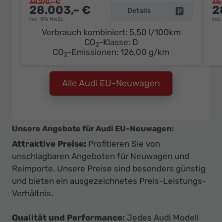
38.270,– €
38.
28.003,– €
2
Details
Fahrzeug pa
incl. 19% MwSt.
incl
Verbrauch kombiniert:
5,50 l/100km
CO
-Klasse:
D
2
CO
-Emissionen:
126,00 g/km
2
Alle Audi EU-Neuwagen
Unsere Angebote für Audi EU-Neuwagen:
Attraktive Preise:
Profitieren Sie von
unschlagbaren Angeboten für Neuwagen und
Reimporte. Unsere Preise sind besonders günstig
und bieten ein ausgezeichnetes Preis-Leistungs-
Verhältnis.
Qualität und Performance:
Jedes Audi Modell