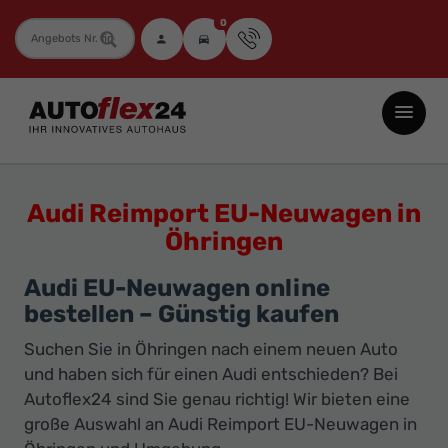
0
Fahrzeugnummer
Autoflex24
GmbH
-
EU-
Audi Reimport EU-Neuwagen in
Neuwagen
Öhringen
Jahreswagen
und
Audi EU-Neuwagen online
Gebrauchtwagen
bestellen – Günstig kaufen
zu
Suchen Sie in Öhringen nach einem neuen Auto
Top-
und haben sich für einen Audi entschieden? Bei
Preisen
Autoflex24 sind Sie genau richtig! Wir bieten eine
große Auswahl an Audi Reimport EU-Neuwagen in
-