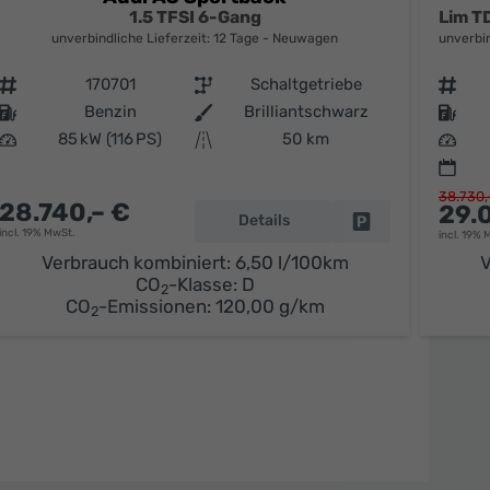
1.5 TFSI 6-Gang
unverbindliche Lieferzeit:
12 Tage
Neuwagen
unverbin
Fahrzeugnr.
170701
Getriebe
Schaltgetriebe
Fahrzeugnr.
Kraftstoff
Benzin
Außenfarbe
Brilliantschwarz
Kraftstoff
Leistung
85 kW (116 PS)
Kilometerstand
50 km
Leistung
38.730,
28.740,– €
29.
Details
parken
Fahrzeug parken
incl. 19% MwSt.
incl. 19% 
Verbrauch kombiniert:
6,50 l/100km
V
CO
-Klasse:
D
2
CO
-Emissionen:
120,00 g/km
2