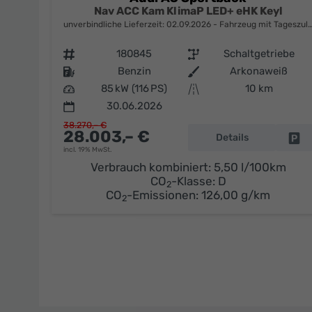
Nav ACC Kam KlimaP LED+ eHK Keyl
unverbindliche Lieferzeit:
02.09.2026
Fahrzeug mit Tageszulassung
Fahrzeugnr.
180845
Getriebe
Schaltgetriebe
Kraftstoff
Benzin
Außenfarbe
Arkonaweiß
Leistung
85 kW (116 PS)
Kilometerstand
10 km
30.06.2026
38.270,– €
28.003,– €
Details
Fa
incl. 19% MwSt.
Verbrauch kombiniert:
5,50 l/100km
CO
-Klasse:
D
2
CO
-Emissionen:
126,00 g/km
2