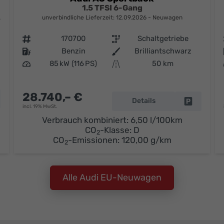
1.5 TFSI 6-Gang
unverbindliche Lieferzeit:
12.09.2026
Neuwagen
Fahrzeugnr.
170700
Getriebe
Schaltgetriebe
Kraftstoff
Benzin
Außenfarbe
Brilliantschwarz
Leistung
85 kW (116 PS)
Kilometerstand
50 km
28.740,– €
hrzeug parken
Details
Fahrzeug 
incl. 19% MwSt.
Verbrauch kombiniert:
6,50 l/100km
CO
-Klasse:
D
2
CO
-Emissionen:
120,00 g/km
2
Alle Audi EU-Neuwagen