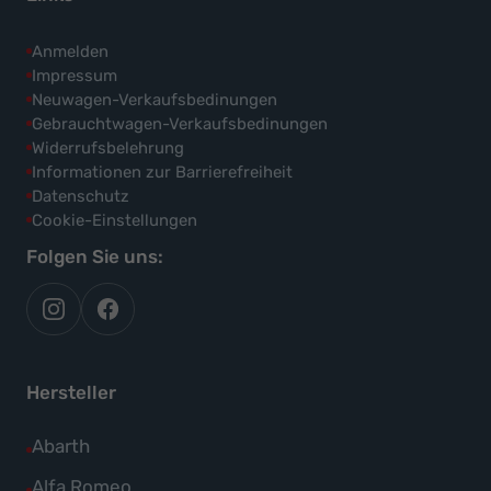
Anmelden
Impressum
Neuwagen-Verkaufsbedinungen
Gebrauchtwagen-Verkaufsbedinungen
Widerrufsbelehrung
Informationen zur Barrierefreiheit
Datenschutz
Cookie-Einstellungen
Folgen Sie uns:
autoflex
autoflex24
auf
auf
instagram
facebook
Hersteller
Alle
Abarth
Fahrzeuge
Alle
Alfa Romeo