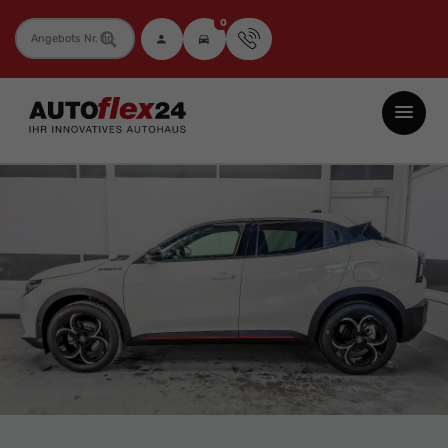
0
Fahrzeugnummer
Autoflex24
GmbH
-
EU-
Neuwagen
Jahreswagen
und
Gebrauchtwagen
zu
Top-
Preisen
-