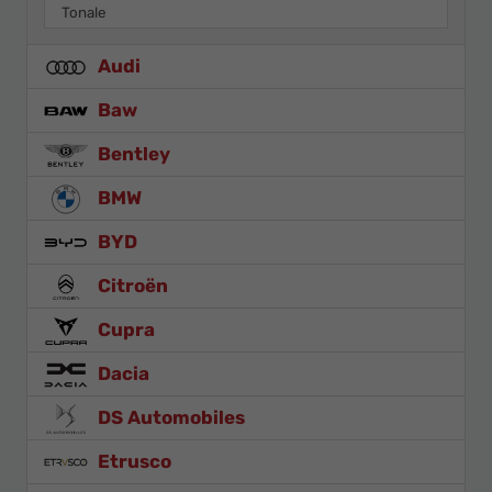
Tonale
Audi
Baw
Bentley
BMW
BYD
Citroën
Cupra
Dacia
DS Automobiles
Etrusco