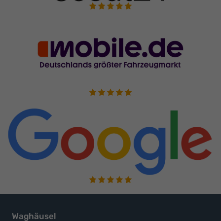
Waghäusel