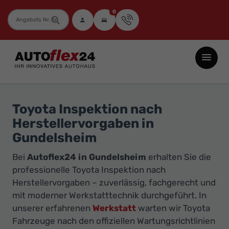
0
Fahrzeugnummer
Autoflex24
GmbH
-
EU-
Toyota Inspektion nach
Neuwagen
Herstellervorgaben in
Jahreswagen
Gundelsheim
und
Bei
Autoflex24 in Gundelsheim
erhalten Sie die
Gebrauchtwagen
professionelle Toyota Inspektion nach
zu
Herstellervorgaben – zuverlässig, fachgerecht und
Top-
mit moderner Werkstatttechnik durchgeführt. In
Preisen
unserer erfahrenen
Werkstatt
warten wir Toyota
-
Fahrzeuge nach den offiziellen Wartungsrichtlinien