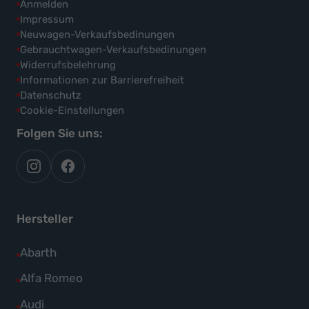
Anmelden
Impressum
Neuwagen-Verkaufsbedinungen
Gebrauchtwagen-Verkaufsbedinungen
Widerrufsbelehrung
Informationen zur Barrierefreiheit
Datenschutz
Cookie-Einstellungen
Folgen Sie uns:
autoflex
autoflex24
auf
auf
instagram
facebook
Hersteller
Alle
Abarth
Fahrzeuge
Alle
Alfa Romeo
von
Fahrzeuge
Alle
Audi