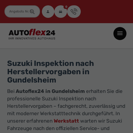
0
Fahrzeugnummer
Autoflex24
GmbH
-
EU-
Suzuki Inspektion nach
Neuwagen
Herstellervorgaben in
Jahreswagen
Gundelsheim
und
Bei
Autoflex24 in Gundelsheim
erhalten Sie die
Gebrauchtwagen
professionelle Suzuki Inspektion nach
zu
Herstellervorgaben – fachgerecht, zuverlässig und
Top-
mit moderner Werkstatttechnik durchgeführt. In
Preisen
unserer erfahrenen
Werkstatt
warten wir Suzuki
-
Fahrzeuge nach den offiziellen Service- und