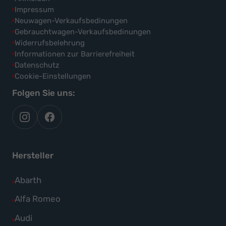
Impressum
Neuwagen-Verkaufsbedinungen
Gebrauchtwagen-Verkaufsbedinungen
Widerrufsbelehrung
Informationen zur Barrierefreiheit
Datenschutz
Cookie-Einstellungen
Folgen Sie uns:
autoflex
autoflex24
auf
auf
instagram
facebook
Hersteller
Alle
Abarth
Fahrzeuge
Alle
Alfa Romeo
von
Fahrzeuge
Alle
Audi
Abarth