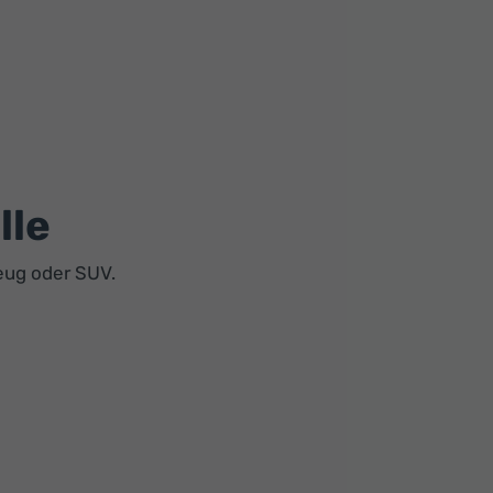
lle
eug oder SUV.