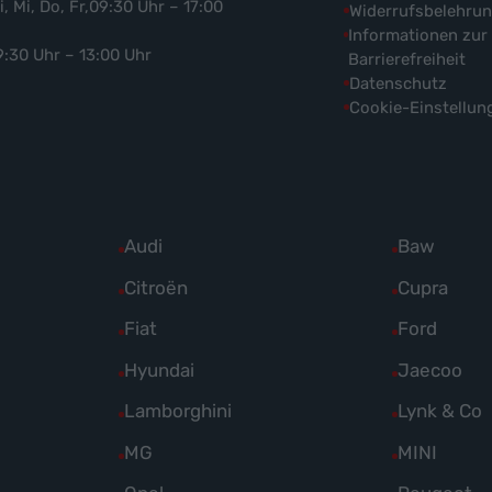
i, Mi, Do, Fr,09:30 Uhr – 17:00
Widerrufsbelehru
Informationen zur
9:30 Uhr – 13:00 Uhr
Barrierefreiheit
Datenschutz
Cookie-Einstellun
Alle
Audi
Alle
Baw
Fahrzeuge
Fahrzeuge
Alle
Citroën
Alle
Cupra
von
von
Fahrzeuge
Fahrzeuge
Alle
Fiat
Alle
Ford
Audi
Baw
von
von
Fahrzeuge
Fahrzeuge
Alle
Hyundai
Alle
Jaecoo
anzeigen
anzeigen
Citroën
Cupra
von
von
Fahrzeuge
Fahrzeuge
Alle
Lamborghini
Alle
Lynk & Co
anzeigen
anzeigen
Fiat
Ford
von
von
Fahrzeuge
Fahrzeuge
Alle
MG
Alle
MINI
anzeigen
anzeigen
Hyundai
Jaecoo
von
von
Fahrzeuge
Fahrzeuge