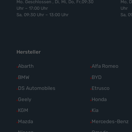
Mo. Geschlossen , Di, Mi, Do, Fr,09:30
Mo, D
Uhr – 17:00 Uhr
Uhr
Sa, 09:30 Uhr – 13:00 Uhr
Sa, 0
Hersteller
Alle
Abarth
Alle
Alfa Romeo
Fahrzeuge
Fahrzeuge
Alle
BMW
Alle
BYD
von
von
Fahrzeuge
Fahrzeuge
Alle
DS Automobiles
Alle
Etrusco
Abarth
Alfa
von
von
Fahrzeuge
Fahrzeuge
Alle
Geely
Alle
Honda
anzeigen
Romeo
BMW
BYD
von
von
Fahrzeuge
Fahrzeuge
anzeigen
Alle
KGM
Alle
Kia
anzeigen
anzeigen
DS
Etrusco
von
von
Fahrzeuge
Fahrzeuge
Alle
Mazda
Alle
Mercedes-Benz
Automobiles
anzeigen
Geely
Honda
von
von
Fahrzeuge
Fahrzeuge
anzeigen