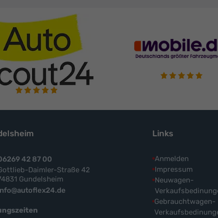
elsheim
Links
Anmelden
06269 42 87 00
Impressum
Gottlieb-Daimler-Straße 42
74831 Gundelsheim
Neuwagen-
info@autoflex24.de
Verkaufsbedinung
Gebrauchtwagen-
ungszeiten
Verkaufsbedinung