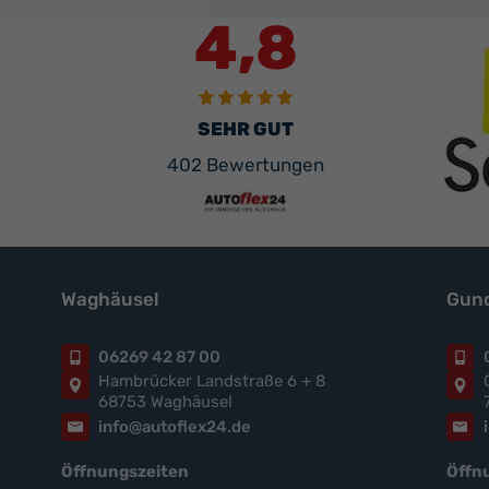
4,8
SEHR GUT
402 Bewertungen
Waghäusel
Gund
06269 42 87 00
Hambrücker Landstraße 6 + 8
68753 Waghäusel
info@autoflex24.de
Öffnungszeiten
Öffn