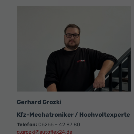
Gerhard Grozki
Kfz-Mechatroniker / Hochvoltexperte
Telefon:
06266 – 42 87 80
g.grozki@autoflex24.de