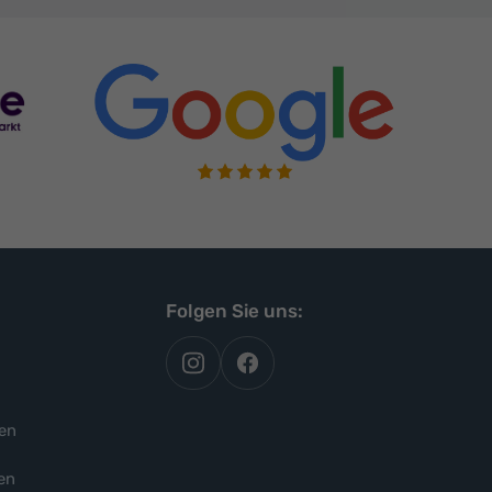
Folgen Sie uns:
autoflex
autoflex24
auf
auf
instagram
facebook
en
en