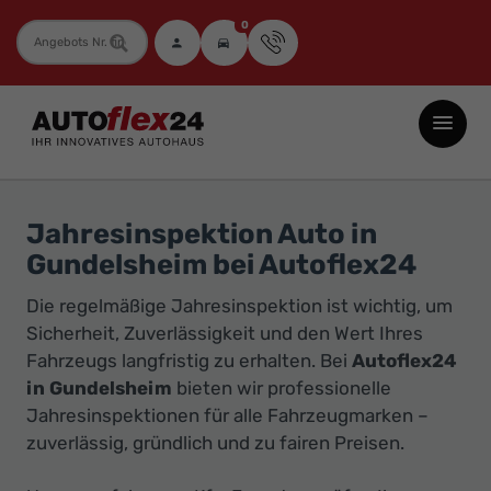
0
Fahrzeugnummer
Autoflex24
GmbH
-
EU-
Jahresinspektion Auto in
Neuwagen
Gundelsheim bei Autoflex24
Jahreswagen
Die regelmäßige Jahresinspektion ist wichtig, um
und
Sicherheit, Zuverlässigkeit und den Wert Ihres
Gebrauchtwagen
Fahrzeugs langfristig zu erhalten. Bei
Autoflex24
zu
in Gundelsheim
bieten wir professionelle
Top-
Jahresinspektionen für alle Fahrzeugmarken –
Preisen
zuverlässig, gründlich und zu fairen Preisen.
-