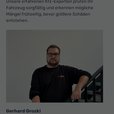
Unsere erfahrenen Kfz-Experten prüfen Ihr
Ihr
Fahrzeug sorgfältig und erkennen mögliche
Innovatives
Mängel frühzeitig, bevor größere Schäden
Autohaus
entstehen.
Gerhard Grozki