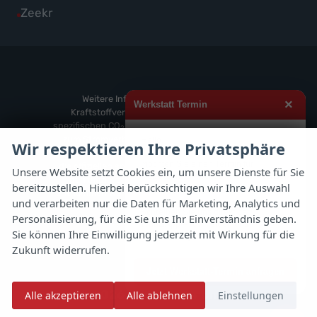
von
Fahrzeuge
Alle
Zeekr
anzeigen
Volvo
von
Fahrzeuge
anzeigen
Weitere
von
anzeigen
Zeekr
anzeigen
Weitere Informationen zum offiziellen
×
Werkstatt Termin
Kraftstoffverbrauch und zu den offiziellen
spezifischen CO
-Emissionen und gegebenenfalls
2
zum Stromverbrauch neuer PKW können dem
Hallo,
Wir respektieren Ihre Privatsphäre
'Leitfaden über den offiziellen Kraftstoffverbrauch,
möchten Sie einen Termin für
die offiziellen spezifischen CO
-Emissionen und
2
Unsere Website setzt Cookies ein, um unsere Dienste für Sie
Inspektion, Ölwechsel, Reifenwechsel
den offiziellen Stromverbrauch neuer PKW'
bereitzustellen. Hierbei berücksichtigen wir Ihre Auswahl
oder Rädereinlagerung vereinbaren?
entnommen werden, der an allen Verkaufsstellen
und verarbeiten nur die Daten für Marketing, Analytics und
und bei der 'Deutschen Automobil Treuhand
Schreiben Sie uns direkt per
Personalisierung, für die Sie uns Ihr Einverständnis geben.
GmbH' unentgeltlich erhältlich ist unter
WhatsApp – wir melden uns
Sie können Ihre Einwilligung jederzeit mit Wirkung für die
www.dat.de.
schnellstmöglich zurück.
Zukunft widerrufen.
Jetzt Werkstatt-Termin anfragen
© 2026
Autoflex 24 GmbH
Alle akzeptieren
Alle ablehnen
Einstellungen