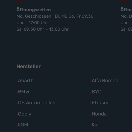
Öffnungszeiten
Öffn
Mo. Geschlossen , Di, Mi, Do, Fr,09:30
Mo, D
Uhr – 17:00 Uhr
Uhr
Sa, 09:30 Uhr – 13:00 Uhr
Sa, 0
Hersteller
Alle
Abarth
Alle
Alfa Romeo
Fahrzeuge
Fahrzeuge
Alle
BMW
Alle
BYD
von
von
Fahrzeuge
Fahrzeuge
Alle
DS Automobiles
Alle
Etrusco
Abarth
Alfa
von
von
Fahrzeuge
Fahrzeuge
Alle
Geely
Alle
Honda
anzeigen
Romeo
BMW
BYD
von
von
Fahrzeuge
Fahrzeuge
anzeigen
Alle
KGM
Alle
Kia
anzeigen
anzeigen
DS
Etrusco
von
von