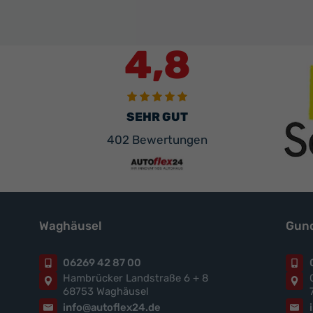
4,8
SEHR GUT
402 Bewertungen
Waghäusel
Gund
06269 42 87 00
Hambrücker Landstraße 6 + 8
68753 Waghäusel
info@autoflex24.de