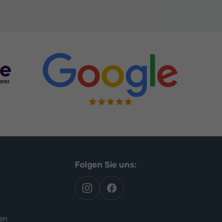
Folgen Sie uns:
autoflex
autoflex24
auf
auf
instagram
facebook
en