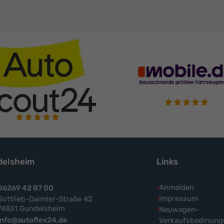
elsheim
Links
Anmelden
06269 42 87 00
Impressum
Gottlieb-Daimler-Straße 42
74831 Gundelsheim
Neuwagen-
info@autoflex24.de
Verkaufsbedinung