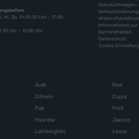
Gebrauchtwagen-
ungszeiten
Verkaufsbedinung
i, Mi, Do, Fr,09:30 Uhr – 17:00
Widerrufsbelehru
Informationen zur
9:30 Uhr – 13:00 Uhr
Barrierefreiheit
Datenschutz
Cookie-Einstellun
Alle
Audi
Alle
Baw
Fahrzeuge
Fahrzeuge
Alle
Citroën
Alle
Cupra
von
von
Fahrzeuge
Fahrzeuge
Alle
Fiat
Alle
Ford
Audi
Baw
von
von
Fahrzeuge
Fahrzeuge
Alle
Hyundai
Alle
Jaecoo
anzeigen
anzeigen
Citroën
Cupra
von
von
Fahrzeuge
Fahrzeuge
Alle
Lamborghini
Alle
Lexus
anzeigen
anzeigen
Fiat
Ford
von
von