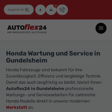
0
Fahrzeugnummer
Autoflex24
GmbH
-
EU-
Honda Wartung und Service in
Neuwagen
Gundelsheim
Jahreswagen
Honda Fahrzeuge sind bekannt für ihre
und
Zuverlässigkeit, Effizienz und langlebige Technik.
Gebrauchtwagen
Damit das auch langfristig so bleibt, bietet Ihnen
zu
Autoflex24 in Gundelsheim
professionelle
Top-
Wartungs- und Servicearbeiten für zahlreiche
Preisen
Honda Modelle direkt in unserer modernen
-
Werkstatt
an.