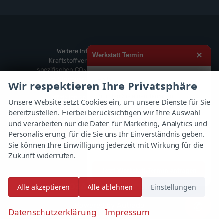
von
Fahrzeuge
anzeigen
Weitere
von
anzeigen
Zeekr
anzeigen
Weitere Informationen zum offiziellen
×
Werkstatt Termin
Kraftstoffverbrauch und zu den offiziellen
spezifischen CO
-Emissionen und gegebenenfalls
2
zum Stromverbrauch neuer PKW können dem
Hallo,
Wir respektieren Ihre Privatsphäre
'Leitfaden über den offiziellen Kraftstoffverbrauch,
möchten Sie einen Termin für
die offiziellen spezifischen CO
-Emissionen und
2
Unsere Website setzt Cookies ein, um unsere Dienste für Sie
Inspektion, Ölwechsel, Reifenwechsel
den offiziellen Stromverbrauch neuer PKW'
bereitzustellen. Hierbei berücksichtigen wir Ihre Auswahl
oder Rädereinlagerung vereinbaren?
entnommen werden, der an allen Verkaufsstellen
und verarbeiten nur die Daten für Marketing, Analytics und
und bei der 'Deutschen Automobil Treuhand
Schreiben Sie uns direkt per
Personalisierung, für die Sie uns Ihr Einverständnis geben.
GmbH' unentgeltlich erhältlich ist unter
WhatsApp – wir melden uns
Sie können Ihre Einwilligung jederzeit mit Wirkung für die
www.dat.de.
schnellstmöglich zurück.
Zukunft widerrufen.
Jetzt Werkstatt-Termin anfragen
© 2026
Autoflex 24 GmbH
Alle akzeptieren
Alle ablehnen
Einstellungen
✆
Powered by Autrado
Datenschutzerklärung
Impressum