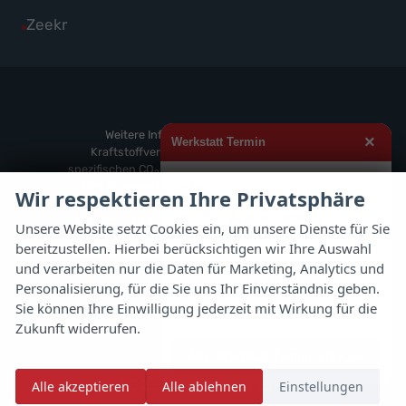
Volkswagen
von
Fahrzeuge
Alle
Zeekr
anzeigen
Volvo
von
Fahrzeuge
anzeigen
Weitere
von
anzeigen
Zeekr
anzeigen
Weitere Informationen zum offiziellen
×
Werkstatt Termin
Kraftstoffverbrauch und zu den offiziellen
spezifischen CO
-Emissionen und gegebenenfalls
2
zum Stromverbrauch neuer PKW können dem
Hallo,
Wir respektieren Ihre Privatsphäre
'Leitfaden über den offiziellen Kraftstoffverbrauch,
möchten Sie einen Termin für
die offiziellen spezifischen CO
-Emissionen und
2
Unsere Website setzt Cookies ein, um unsere Dienste für Sie
Inspektion, Ölwechsel, Reifenwechsel
den offiziellen Stromverbrauch neuer PKW'
bereitzustellen. Hierbei berücksichtigen wir Ihre Auswahl
oder Rädereinlagerung vereinbaren?
entnommen werden, der an allen Verkaufsstellen
und verarbeiten nur die Daten für Marketing, Analytics und
und bei der 'Deutschen Automobil Treuhand
Schreiben Sie uns direkt per
Personalisierung, für die Sie uns Ihr Einverständnis geben.
GmbH' unentgeltlich erhältlich ist unter
WhatsApp – wir melden uns
Sie können Ihre Einwilligung jederzeit mit Wirkung für die
www.dat.de.
schnellstmöglich zurück.
Zukunft widerrufen.
Jetzt Werkstatt-Termin anfragen
© 2026
Autoflex 24 GmbH
Alle akzeptieren
Alle ablehnen
Einstellungen