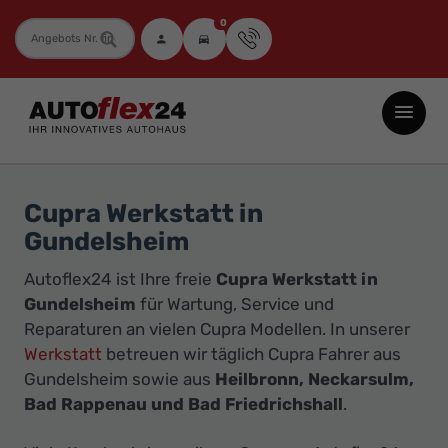
0
Fahrzeugnummer
Autoflex24
GmbH
-
EU-
Cupra Werkstatt in
Neuwagen
Gundelsheim
Jahreswagen
Autoflex24 ist Ihre freie
Cupra Werkstatt in
und
Gundelsheim
für Wartung, Service und
Gebrauchtwagen
Reparaturen an vielen Cupra Modellen. In unserer
zu
Werkstatt
betreuen wir täglich Cupra Fahrer aus
Top-
Gundelsheim sowie aus
Heilbronn, Neckarsulm,
Preisen
Bad Rappenau und Bad Friedrichshall
.
-