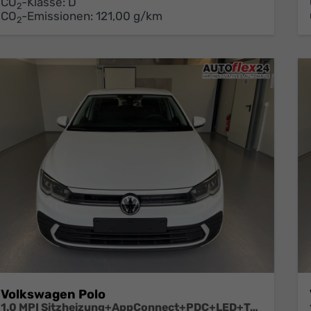
CO
-Klasse:
D
2
CO
-Emissionen:
121,00 g/km
2
Volkswagen Polo
1.0 MPI Sitzheizung+AppConnect+PDC+LED+Touch+Lichtsensor+MultiLenkrad