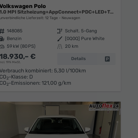
Volkswagen Polo
1.0 MPI Sitzheizung+AppConnect+PDC+LED+Touch+Lichtsensor+MultiLenkrad
unverbindliche Lieferzeit:
12 Tage
Neuwagen
Fahrzeugnr.
148085
Getriebe
Schalt. 5-Gang
Kraftstoff
Benzin
Außenfarbe
[0Q0Q] Pure White
Leistung
59 kW (80 PS)
Kilometerstand
20 km
18.930,– €
Details
en
Fahrzeug parke
incl. 19% MwSt.
Verbrauch kombiniert:
5,30 l/100km
CO
-Klasse:
D
2
CO
-Emissionen:
121,00 g/km
2