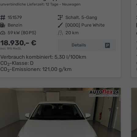
unverbindliche Lieferzeit:
12 Tage
Neuwagen
Fahrzeugnr.
151579
Getriebe
Schalt. 5-Gang
Kraftstoff
Benzin
Außenfarbe
[0Q0Q] Pure White
Leistung
59 kW (80 PS)
Kilometerstand
20 km
18.930,– €
Details
Fahrzeug park
incl. 19% MwSt.
Verbrauch kombiniert:
5,30 l/100km
CO
-Klasse:
D
2
CO
-Emissionen:
121,00 g/km
2