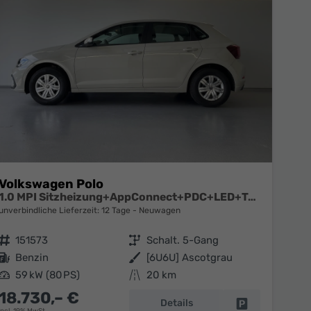
Volkswagen Polo
1.0 MPI Sitzheizung+AppConnect+PDC+LED+Touch+Lichtsensor+MultiLenkrad
unverbindliche Lieferzeit:
12 Tage
Neuwagen
Fahrzeugnr.
151573
Getriebe
Schalt. 5-Gang
Kraftstoff
Benzin
Außenfarbe
[6U6U] Ascotgrau
Leistung
59 kW (80 PS)
Kilometerstand
20 km
18.730,– €
Details
en
Fahrzeug parke
incl. 19% MwSt.