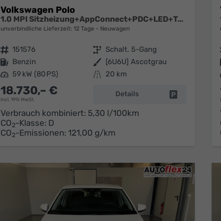
Volkswagen Polo
1.0 MPI Sitzheizung+AppConnect+PDC+LED+Touch+Lichtsensor+MultiLenkrad
unverbindliche Lieferzeit:
12 Tage
Neuwagen
Fahrzeugnr.
151576
Getriebe
Schalt. 5-Gang
Kraftstoff
Benzin
Außenfarbe
[6U6U] Ascotgrau
Leistung
59 kW (80 PS)
Kilometerstand
20 km
18.730,– €
Details
Fahrzeug park
incl. 19% MwSt.
Verbrauch kombiniert:
5,30 l/100km
CO
-Klasse:
D
2
CO
-Emissionen:
121,00 g/km
2