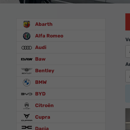
Abarth
Alfa Romeo
V
Audi
Baw
A
Bentley
BMW
BYD
Citroën
Cupra
Dacia