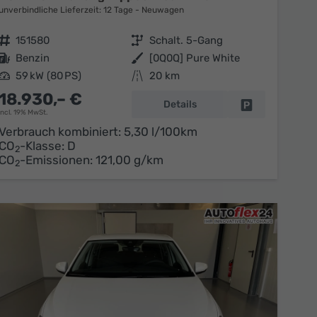
unverbindliche Lieferzeit:
12 Tage
Neuwagen
Fahrzeugnr.
151580
Getriebe
Schalt. 5-Gang
Kraftstoff
Benzin
Außenfarbe
[0Q0Q] Pure White
Leistung
59 kW (80 PS)
Kilometerstand
20 km
18.930,– €
Details
en
Fahrzeug parke
incl. 19% MwSt.
Verbrauch kombiniert:
5,30 l/100km
CO
-Klasse:
D
2
CO
-Emissionen:
121,00 g/km
2