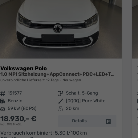
Volkswagen Polo
1.0 MPI Sitzheizung+AppConnect+PDC+LED+Touch+Lichtsensor+MultiLenkrad
unverbindliche Lieferzeit:
12 Tage
Neuwagen
Fahrzeugnr.
151577
Getriebe
Schalt. 5-Gang
Kraftstoff
Benzin
Außenfarbe
[0Q0Q] Pure White
Leistung
59 kW (80 PS)
Kilometerstand
20 km
18.930,– €
Details
Fahrzeug park
incl. 19% MwSt.
Verbrauch kombiniert:
5,30 l/100km