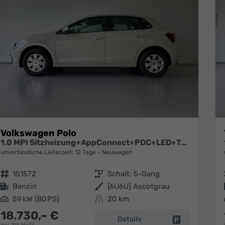
Volkswagen Polo
1.0 MPI Sitzheizung+AppConnect+PDC+LED+Touch+Lichtsensor+MultiLenkrad
unverbindliche Lieferzeit:
12 Tage
Neuwagen
Fahrzeugnr.
151572
Getriebe
Schalt. 5-Gang
Kraftstoff
Benzin
Außenfarbe
[6U6U] Ascotgrau
Leistung
59 kW (80 PS)
Kilometerstand
20 km
18.730,– €
Details
Fahrzeug park
incl. 19% MwSt.