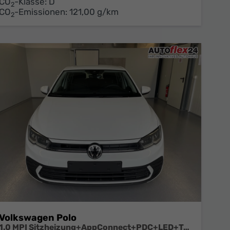
CO
-Klasse:
D
2
CO
-Emissionen:
121,00 g/km
2
Volkswagen Polo
1.0 MPI Sitzheizung+AppConnect+PDC+LED+Touch+Lichtsensor+MultiLenkrad