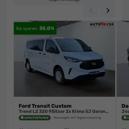
Zurück
Weiter
35,0%
Ford Transit Custom
Da
Trend L2 320 9Sitzer 2x Klima 5J Garantie dunkle Scheiben Sync4 Sitzheizung
sofort lieferbar
Neuwagen mit Tageszulassung
s