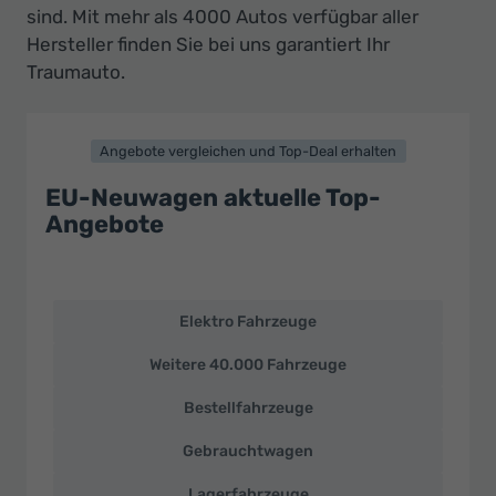
Ihr
sind. Mit mehr als 4000 Autos verfügbar aller
Innovatives
Hersteller finden Sie bei uns garantiert Ihr
Autohaus
Traumauto.
Angebote vergleichen und Top-Deal erhalten
EU-Neuwagen aktuelle Top-
Angebote
Elektro Fahrzeuge
EU-
Neuwagen
Weitere 40.000 Fahrzeuge
und
deutsche
Bestellfahrzeuge
Fahrzeuge
zu
Gebrauchtwagen
Top-
Preisen
Lagerfahrzeuge