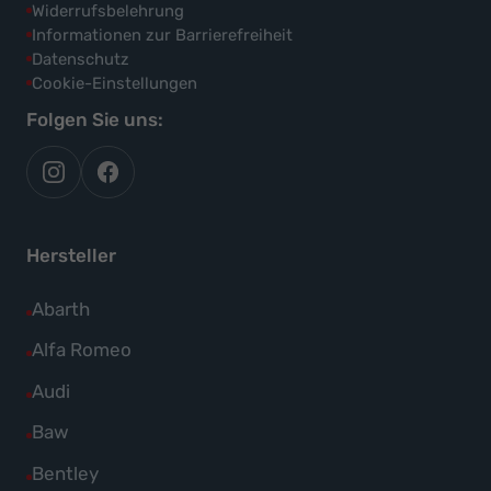
Widerrufsbelehrung
Informationen zur Barrierefreiheit
Datenschutz
Cookie-Einstellungen
Folgen Sie uns:
autoflex
autoflex24
auf
auf
instagram
facebook
Hersteller
Alle
Abarth
Fahrzeuge
Alle
Alfa Romeo
von
Fahrzeuge
Alle
Audi
Abarth
von
Fahrzeuge
Alle
Baw
anzeigen
Alfa
von
Fahrzeuge
Alle
Bentley
Romeo
Audi