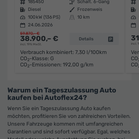
Fahrzeugnr.
185450
Getriebe
Schalt. 6-Gang
Fahrzeugnr.
Kraftstoff
Diesel
Außenfarbe
Frozenweis
Kraftstoff
Leistung
100 kW (136 PS)
Kilometerstand
10 km
Leistung
24.06.2026
59.870,– €
31
38.900,– €
Details
Fahrzeug par
incl.
incl. 19% MwSt.
Verbrauch kombiniert:
7,30 l/100km
Ver
CO
-Klasse:
G
CO
2
CO
-Emissionen:
192,00 g/km
CO
2
Warum ein Tageszulassung Auto
kaufen bei Autoflex24?
Wenn Sie ein Tageszulassung Auto kaufen
möchten, profitieren Sie von zahlreichen Vorteilen.
Unsere Fahrzeuge kommen mit umfangreichen
Garantien und sind sofort verfügbar. Egal, welches