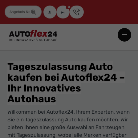
0
Fahrzeugnummer
Autoflex24
GmbH
-
EU-
Tageszulassung Auto
Neuwagen
kaufen bei Autoflex24 –
Jahreswagen
Ihr Innovatives
und
Gebrauchtwagen
Autohaus
zu
Willkommen bei Autoflex24, Ihrem Experten, wenn
Top-
Sie ein Tageszulassung Auto kaufen möchten. Wir
Preisen
bieten Ihnen eine große Auswahl an Fahrzeugen
-
mit Tageszulassung, wobei alle Marken verfügbar