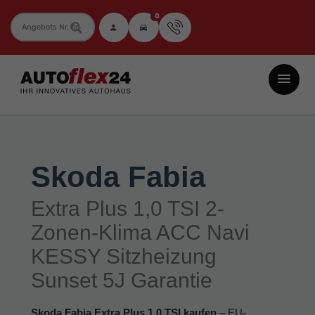
0
Fahrzeugnummer
Autoflex24
GmbH
-
EU-
Neuwagen
Skoda Fabia
Jahreswagen
und
Extra Plus 1,0 TSI 2-
Gebrauchtwagen
Zonen-Klima ACC Navi
zu
KESSY Sitzheizung
Top-
Sunset 5J Garantie
Preisen
-
Skoda Fabia Extra Plus 1.0 TSI kaufen
– EU-