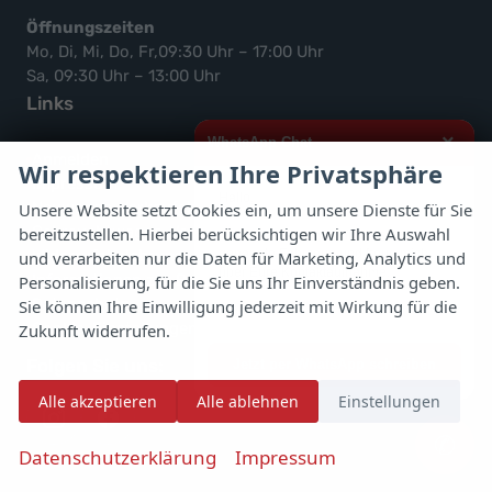
Öffnungszeiten
Mo, Di, Mi, Do, Fr,09:30 Uhr – 17:00 Uhr
Sa, 09:30 Uhr – 13:00 Uhr
Links
×
WhatsApp Chat
Anmelden
Wir respektieren Ihre Privatsphäre
Impressum
Hallo,
Neuwagen-Verkaufsbedinungen
Unsere Website setzt Cookies ein, um unsere Dienste für Sie
Gebrauchtwagen-Verkaufsbedinungen
bereitzustellen. Hierbei berücksichtigen wir Ihre Auswahl
ich interessiere mich für das oben
genannte Fahrzeug und freue mich
Widerrufsbelehrung
und verarbeiten nur die Daten für Marketing, Analytics und
über Eure Kontaktaufnahme.
Informationen zur Barrierefreiheit
Personalisierung, für die Sie uns Ihr Einverständnis geben.
Datenschutz
Sie können Ihre Einwilligung jederzeit mit Wirkung für die
Viele Grüße
Cookie-Einstellungen
Zukunft widerrufen.
Folgen Sie uns:
Jetzt per WhatsApp schreiben
Alle akzeptieren
Alle ablehnen
Einstellungen
autoflex
autoflex24
✆
auf
auf
Datenschutzerklärung
Impressum
instagram
facebook