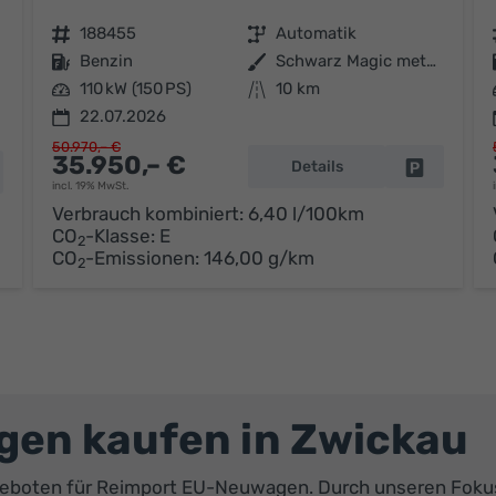
Fahrzeugnr.
188455
Getriebe
Automatik
Kraftstoff
Benzin
Außenfarbe
Schwarz Magic metallic
Leistung
110 kW (150 PS)
Kilometerstand
10 km
22.07.2026
50.970,– €
35.950,– €
Details
Fahrzeug p
hrzeug parken
incl. 19% MwSt.
Verbrauch kombiniert:
6,40 l/100km
CO
-Klasse:
E
2
CO
-Emissionen:
146,00 g/km
2
en kaufen in Zwickau
Angeboten für Reimport EU-Neuwagen. Durch unseren Foku