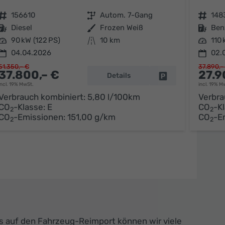
Fahrzeugnr.
156610
Getriebe
Autom. 7-Gang
Fahrzeugnr.
148
Kraftstoff
Diesel
Außenfarbe
Frozen Weiß
Kraftstoff
Ben
Leistung
90 kW (122 PS)
Kilometerstand
10 km
Leistung
110 
04.04.2026
02.
51.350,– €
37.890,–
37.800,– €
27.9
Details
arken
Fahrzeug parken
incl. 19% MwSt.
incl. 19% M
Verbrauch kombiniert:
5,80 l/100km
Verbra
CO
-Klasse:
E
CO
-K
2
2
CO
-Emissionen:
151,00 g/km
CO
-E
2
2
s auf den Fahrzeug-Reimport können wir viele