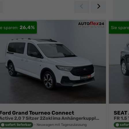
Zurück
Weiter
26,4%
Ford Grand Tourneo Connect
SEAT 
Active 2,0 7 Sitzer 2Zoklima Anhängerkupplung Panoramadach AGR Sitze Sitzheizung Einparkhilfe Kamera 17 Zoll Leichtmetall ACC
sofort lieferbar
Neuwagen mit Tageszulassung
sofor