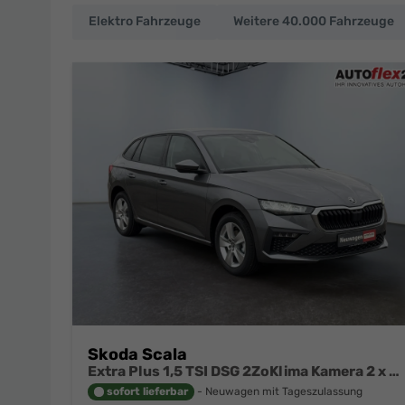
Elektro Fahrzeuge
Weitere 40.000 Fahrzeuge
EU-
Neuwagen
und
deutsche
Fahrzeuge
zu
Top-
Preisen
Skoda Scala
Extra Plus 1,5 TSI DSG 2ZoKlima Kamera 2 x PDC Sitzheizung 5j Garantie Dig Cockpit
sofort lieferbar
Neuwagen mit Tageszulassung