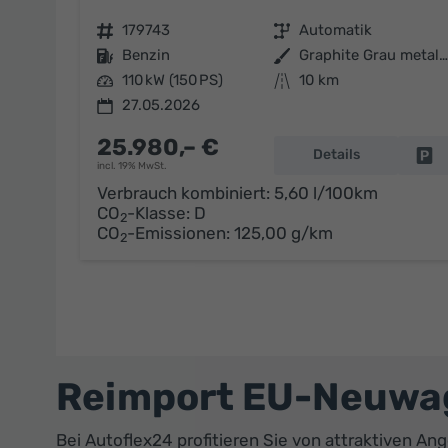
Fahrzeugnr.
179743
Getriebe
Automatik
Kraftstoff
Benzin
Außenfarbe
Graphite Grau metallic
Leistung
110 kW (150 PS)
Kilometerstand
10 km
27.05.2026
25.980,– €
Details
Fa
incl. 19% MwSt.
Verbrauch kombiniert:
5,60 l/100km
CO
-Klasse:
D
2
CO
-Emissionen:
125,00 g/km
2
Reimport EU-Neuwag
Bei Autoflex24 profitieren Sie von attraktiven 