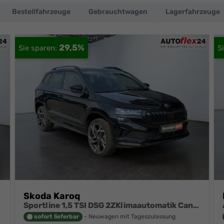
Bestellfahrzeuge
Gebrauchtwagen
Lagerfahrzeuge
29,5%
Skoda Karoq
Sportline 1,5 TSI DSG 2ZKlimaautomatik Canton Anhängerkupplung Totewinkel Assistent 2 x Einparkhilfe Kamera 19 Zoll Felgen adaptiver Tempomat 5J Garantie
sofort lieferbar
Neuwagen mit Tageszulassung