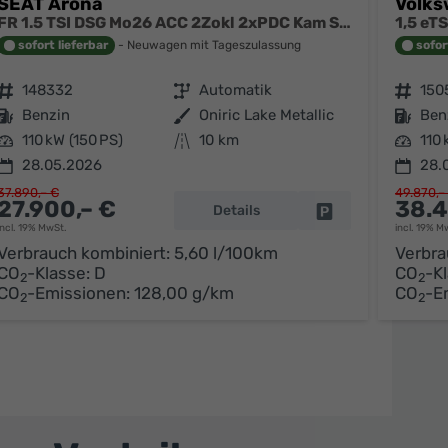
SEAT Arona
Volks
FR 1.5 TSI DSG Mo26 ACC 2Zokl 2xPDC Kam SHZ Full Link
sofort lieferbar
Neuwagen mit Tageszulassung
sofor
Fahrzeugnr.
148332
Getriebe
Automatik
Fahrzeugnr.
150
Kraftstoff
Benzin
Außenfarbe
Oniric Lake Metallic
Kraftstoff
Ben
Leistung
110 kW (150 PS)
Kilometerstand
10 km
Leistung
110 
28.05.2026
28.
37.890,– €
49.870,–
27.900,– €
38.4
Details
Fahrzeug parken
arken
incl. 19% MwSt.
incl. 19% M
Verbrauch kombiniert:
5,60 l/100km
Verbra
CO
-Klasse:
D
CO
-K
2
2
CO
-Emissionen:
128,00 g/km
CO
-E
2
2