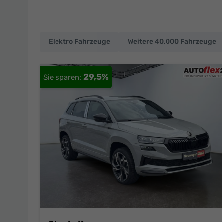
Elektro Fahrzeuge
Weitere 40.000 Fahrzeuge
EU-
Neuwagen
29,5%
und
deutsche
Fahrzeuge
zu
Top-
Preisen