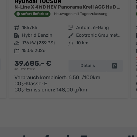
Hyundai TUCSON
N-Line X 4WD HEV Panorama Krell ACC HuD elektrische Sitze
sofort lieferbar
Neuwagen mit Tageszulassung
Fahrzeugnr.
185786
Getriebe
Autom. 6-Gang
Kraftstoff
Hybrid Benzin
Außenfarbe
Ecotronic Grau metallic
Leistung
176 kW (239 PS)
Kilometerstand
10 km
15.06.2026
39.685,– €
hrzeug parken
Details
Fahrzeug p
incl. 19% MwSt.
Verbrauch kombiniert:
6,50 l/100km
CO
-Klasse:
E
2
CO
-Emissionen:
148,00 g/km
2