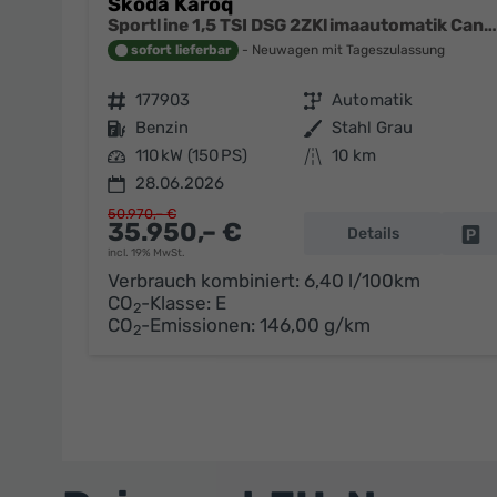
Skoda Karoq
Sportline 1,5 TSI DSG 2ZKlimaautomatik Canton Anhängerkupplung Totewinkel Assistent 2 x Einparkhilfe Kamera 19 Zoll Felgen adaptiver Tempomat 5J Garantie
sofort lieferbar
Neuwagen mit Tageszulassung
Fahrzeugnr.
177903
Getriebe
Automatik
Kraftstoff
Benzin
Außenfarbe
Stahl Grau
Leistung
110 kW (150 PS)
Kilometerstand
10 km
28.06.2026
50.970,– €
35.950,– €
Details
Fa
incl. 19% MwSt.
Verbrauch kombiniert:
6,40 l/100km
CO
-Klasse:
E
2
CO
-Emissionen:
146,00 g/km
2