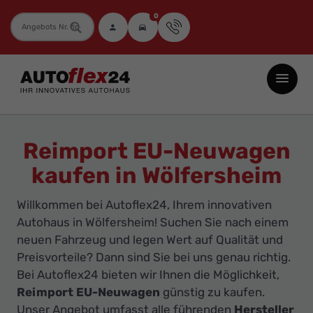
0
Fahrzeugnummer
Autoflex24
GmbH
-
EU-
Reimport EU-Neuwagen
Neuwagen
kaufen in Wölfersheim
Jahreswagen
und
Willkommen bei Autoflex24, Ihrem innovativen
Gebrauchtwagen
Autohaus in Wölfersheim! Suchen Sie nach einem
zu
neuen Fahrzeug und legen Wert auf Qualität und
Top-
Preisvorteile? Dann sind Sie bei uns genau richtig.
Bei Autoflex24 bieten wir Ihnen die Möglichkeit,
Preisen
Reimport EU-Neuwagen
günstig zu kaufen.
-
Unser Angebot umfasst alle führenden
Hersteller