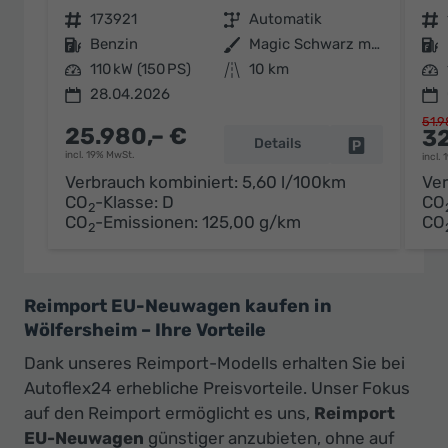
Fahrzeugnr.
173921
Getriebe
Automatik
Fahrzeugnr.
Kraftstoff
Benzin
Außenfarbe
Magic Schwarz metallic
Kraftstoff
Leistung
110 kW (150 PS)
Kilometerstand
10 km
Leistung
28.04.2026
51.9
25.980,– €
32
Details
Fahrzeug par
incl. 19% MwSt.
incl.
Verbrauch kombiniert:
5,60 l/100km
Ver
CO
-Klasse:
D
CO
2
CO
-Emissionen:
125,00 g/km
CO
2
Reimport EU-Neuwagen kaufen in
Wölfersheim – Ihre Vorteile
Dank unseres Reimport-Modells erhalten Sie bei
Autoflex24 erhebliche Preisvorteile. Unser Fokus
auf den Reimport ermöglicht es uns,
Reimport
EU-Neuwagen
günstiger anzubieten, ohne auf