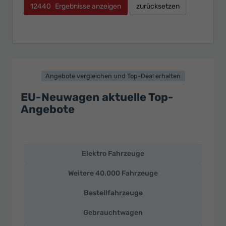
12440
Ergebnisse anzeigen
zurücksetzen
Angebote vergleichen und Top-Deal erhalten
EU-Neuwagen aktuelle Top-
Angebote
Elektro Fahrzeuge
EU-
Neuwagen
Weitere 40.000 Fahrzeuge
und
deutsche
Bestellfahrzeuge
Fahrzeuge
zu
Gebrauchtwagen
Top-
Preisen