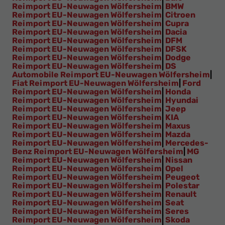
Reimport EU-Neuwagen Wölfersheim
|
BMW
Reimport EU-Neuwagen Wölfersheim
|
Citroen
Reimport EU-Neuwagen Wölfersheim
|
Cupra
Reimport EU-Neuwagen Wölfersheim
|
Dacia
Reimport EU-Neuwagen Wölfersheim
|
DFM
Reimport EU-Neuwagen Wölfersheim
|
DFSK
Reimport EU-Neuwagen Wölfersheim
|
Dodge
Reimport EU-Neuwagen Wölfersheim
|
DS
Automobile Reimport EU-Neuwagen Wölfersheim
|
Fiat Reimport EU-Neuwagen Wölfersheim
|
Ford
Reimport EU-Neuwagen Wölfersheim
|
Honda
Reimport EU-Neuwagen Wölfersheim
|
Hyundai
Reimport EU-Neuwagen Wölfersheim
|
Jeep
Reimport EU-Neuwagen Wölfersheim
|
KIA
Reimport EU-Neuwagen Wölfersheim
|
Maxus
Reimport EU-Neuwagen Wölfersheim
|
Mazda
Reimport EU-Neuwagen Wölfersheim
|
Mercedes-
Benz Reimport EU-Neuwagen Wölfersheim
|
MG
Reimport EU-Neuwagen Wölfersheim
|
Nissan
Reimport EU-Neuwagen Wölfersheim
|
Opel
Reimport EU-Neuwagen Wölfersheim
|
Peugeot
Reimport EU-Neuwagen Wölfersheim
|
Polestar
Reimport EU-Neuwagen Wölfersheim
|
Renault
Reimport EU-Neuwagen Wölfersheim
|
Seat
Reimport EU-Neuwagen Wölfersheim
|
Seres
Reimport EU-Neuwagen Wölfersheim
|
Skoda