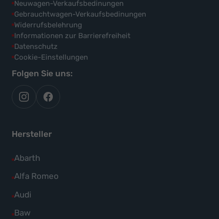
Neuwagen-Verkaufsbedinungen
Gebrauchtwagen-Verkaufsbedinungen
Widerrufsbelehrung
Informationen zur Barrierefreiheit
Datenschutz
Cookie-Einstellungen
Folgen Sie uns:
autoflex
autoflex24
auf
auf
instagram
facebook
Hersteller
Alle
Abarth
Fahrzeuge
Alle
Alfa Romeo
von
Fahrzeuge
Alle
Audi
Abarth
von
Fahrzeuge
Alle
Baw
anzeigen
Alfa