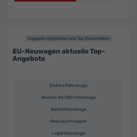
Angebote vergleichen und Top-Deal erhalten
EU-Neuwagen aktuelle Top-
Angebote
Elektro Fahrzeuge
EU-
Neuwagen
Weitere 40.000 Fahrzeuge
und
deutsche
Bestellfahrzeuge
Fahrzeuge
zu
Gebrauchtwagen
Top-
Preisen
Lagerfahrzeuge