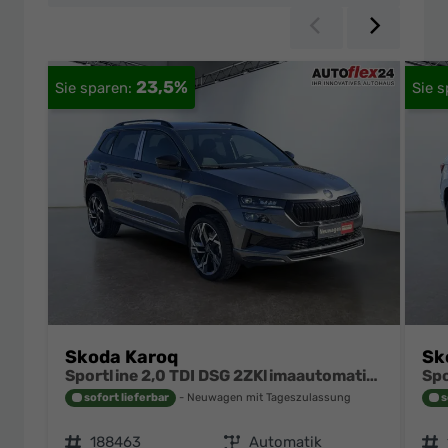
Zurück
Weiter
23,5%
Skoda Karoq
Sk
Sportline 2,0 TDI DSG 2ZKlimaautomatik Canton Anhängerkupplung Totewinkel Assistent 2 x Einparkhilfe Kamera 19 Zoll Felgen adaptiver Tempomat 5J Garantie
sofort lieferbar
Neuwagen mit Tageszulassung
s
Fahrzeugnr.
188463
Getriebe
Automatik
Fahrzeugnr.