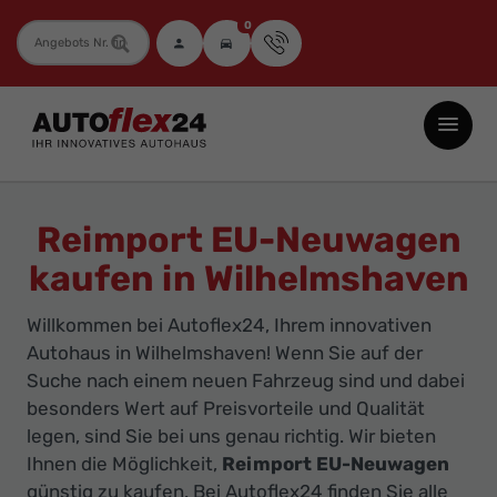
0
Fahrzeugnummer
Autoflex24
GmbH
-
EU-
Reimport EU-Neuwagen
Neuwagen
kaufen in Wilhelmshaven
Jahreswagen
und
Willkommen bei Autoflex24, Ihrem innovativen
Gebrauchtwagen
Autohaus in Wilhelmshaven! Wenn Sie auf der
zu
Suche nach einem neuen Fahrzeug sind und dabei
Top-
besonders Wert auf Preisvorteile und Qualität
legen, sind Sie bei uns genau richtig. Wir bieten
Preisen
Ihnen die Möglichkeit,
Reimport EU-Neuwagen
-
günstig zu kaufen. Bei Autoflex24 finden Sie alle