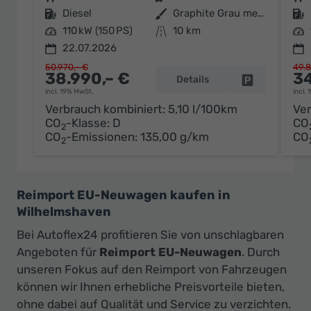
Kraftstoff
Diesel
Außenfarbe
Graphite Grau metallic
Kraftstoff
Leistung
110 kW (150 PS)
Kilometerstand
10 km
Leistung
22.07.2026
50.970,– €
49.8
38.990,– €
34
Details
Fahrzeug par
incl. 19% MwSt.
incl.
Verbrauch kombiniert:
5,10 l/100km
Ver
CO
-Klasse:
D
CO
2
CO
-Emissionen:
135,00 g/km
CO
2
Reimport EU-Neuwagen kaufen in
Wilhelmshaven
Bei Autoflex24 profitieren Sie von unschlagbaren
Angeboten für
Reimport EU-Neuwagen
. Durch
unseren Fokus auf den Reimport von Fahrzeugen
können wir Ihnen erhebliche Preisvorteile bieten,
ohne dabei auf Qualität und Service zu verzichten.