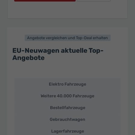
Angebote vergleichen und Top-Deal erhalten
EU-Neuwagen aktuelle Top-
Angebote
Elektro Fahrzeuge
EU-
Neuwagen
Weitere 40.000 Fahrzeuge
und
deutsche
Bestellfahrzeuge
Fahrzeuge
zu
Gebrauchtwagen
Top-
Preisen
Lagerfahrzeuge