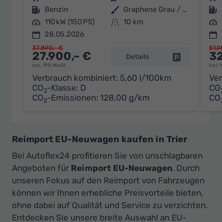
Kraftstoff
Benzin
Außenfarbe
Graphene Grau / Dach Schwarz
Kraftstoff
Leistung
110 kW (150 PS)
Kilometerstand
10 km
Leistung
28.05.2026
37.890,– €
51.9
27.900,– €
32
Details
Fahrzeug par
incl. 19% MwSt.
incl.
Verbrauch kombiniert:
5,60 l/100km
Ver
CO
-Klasse:
D
CO
2
CO
-Emissionen:
128,00 g/km
CO
2
Reimport EU-Neuwagen kaufen in Trier
Bei Autoflex24 profitieren Sie von unschlagbaren
Angeboten für
Reimport EU-Neuwagen
. Durch
unseren Fokus auf den Reimport von Fahrzeugen
können wir Ihnen erhebliche Preisvorteile bieten,
ohne dabei auf Qualität und Service zu verzichten.
Entdecken Sie unsere breite Auswahl an EU-