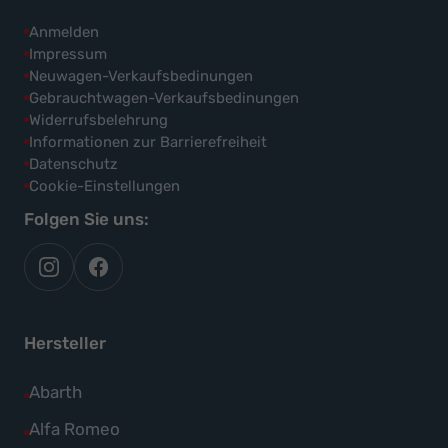
Anmelden
Impressum
Neuwagen-Verkaufsbedinungen
Gebrauchtwagen-Verkaufsbedinungen
Widerrufsbelehrung
Informationen zur Barrierefreiheit
Datenschutz
Cookie-Einstellungen
Folgen Sie uns:
autoflex
autoflex24
auf
auf
instagram
facebook
Hersteller
Alle
Abarth
Fahrzeuge
Alle
Alfa Romeo