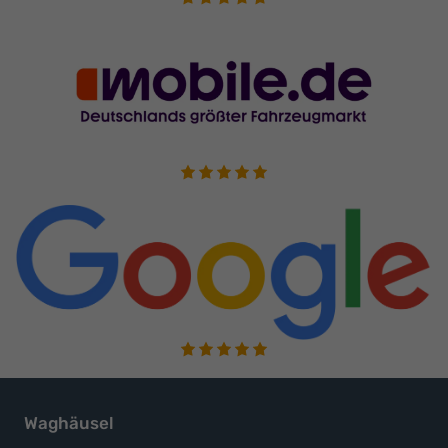
Waghäusel