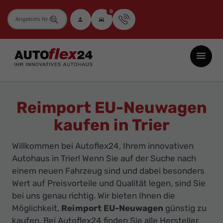
0
Fahrzeugnummer
Autoflex24
GmbH
-
EU-
Reimport EU-Neuwagen
Neuwagen
kaufen in Trier
Jahreswagen
und
Willkommen bei Autoflex24, Ihrem innovativen
Gebrauchtwagen
Autohaus in Trier! Wenn Sie auf der Suche nach
zu
einem neuen Fahrzeug sind und dabei besonders
Top-
Wert auf Preisvorteile und Qualität legen, sind Sie
bei uns genau richtig. Wir bieten Ihnen die
Preisen
Möglichkeit,
Reimport EU-Neuwagen
günstig zu
-
kaufen. Bei Autoflex24 finden Sie alle Hersteller,