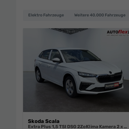
Elektro Fahrzeuge
Weitere 40.000 Fahrzeuge
EU-
Neuwagen
und
deutsche
Fahrzeuge
zu
Top-
Preisen
Skoda Scala
Extra Plus 1,5 TSI DSG 2ZoKlima Kamera 2 x PDC Sitzheizung 5j Garantie Dig Cockpit