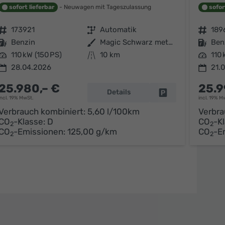
sofort lieferbar
Neuwagen mit Tageszulassung
sofor
Fahrzeugnr.
173921
Getriebe
Automatik
Fahrzeugnr.
189
Kraftstoff
Benzin
Außenfarbe
Magic Schwarz metallic
Kraftstoff
Ben
Leistung
110 kW (150 PS)
Kilometerstand
10 km
Leistung
110 
28.04.2026
21.
25.980,– €
25.9
arken
Details
Fahrzeug parken
incl. 19% MwSt.
incl. 19% M
Verbrauch kombiniert:
5,60 l/100km
Verbra
CO
-Klasse:
D
CO
-K
2
2
CO
-Emissionen:
125,00 g/km
CO
-E
2
2