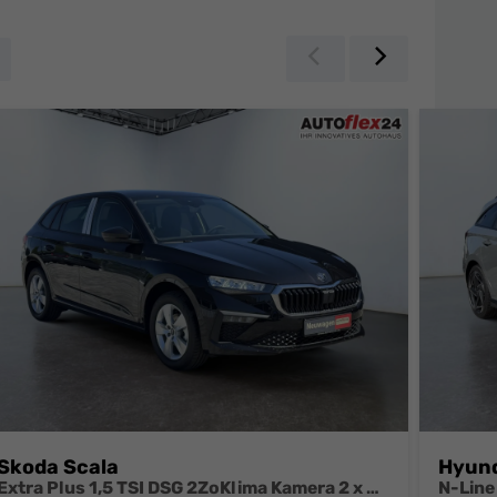
Zurück
Weiter
Skoda Scala
Hyund
Extra Plus 1,5 TSI DSG 2ZoKlima Kamera 2 x PDC Sitzheizung 5j Garantie Dig Cockpit