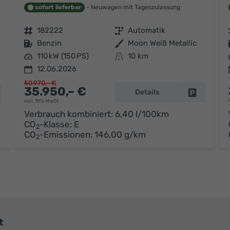
sofort lieferbar
Neuwagen mit Tageszulassung
Fahrzeugnr.
182222
Getriebe
Automatik
Kraftstoff
Benzin
Außenfarbe
Moon Weiß Metallic
Leistung
110 kW (150 PS)
Kilometerstand
10 km
12.06.2026
50.970,– €
35.950,– €
Details
Fahrzeug p
hrzeug parken
incl. 19% MwSt.
Verbrauch kombiniert:
6,40 l/100km
CO
-Klasse:
E
2
CO
-Emissionen:
146,00 g/km
2
t