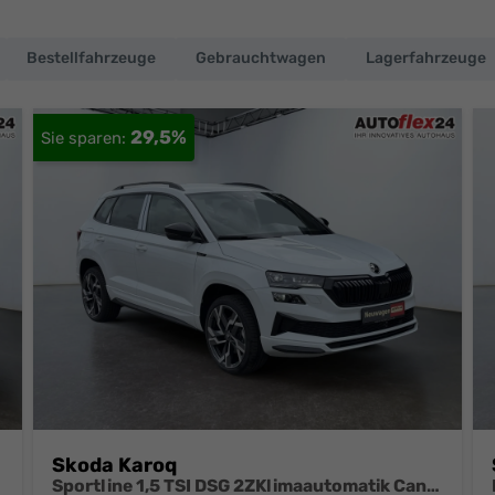
Bestellfahrzeuge
Gebrauchtwagen
Lagerfahrzeuge
29,5%
Skoda Karoq
Sportline 1,5 TSI DSG 2ZKlimaautomatik Canton Anhängerkupplung Totewinkel Assistent 2 x Einparkhilfe Kamera 19 Zoll Felgen adaptiver Tempomat 5J Garantie