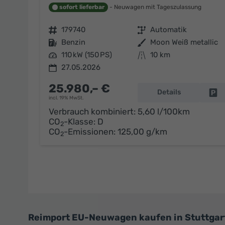
sofort lieferbar
Neuwagen mit Tageszulassung
Fahrzeugnr.
179740
Getriebe
Automatik
Kraftstoff
Benzin
Außenfarbe
Moon Weiß metallic
Leistung
110 kW (150 PS)
Kilometerstand
10 km
27.05.2026
25.980,– €
Details
Fa
incl. 19% MwSt.
Verbrauch kombiniert:
5,60 l/100km
CO
-Klasse:
D
2
CO
-Emissionen:
125,00 g/km
2
Reimport EU-Neuwagen kaufen in Stuttgar