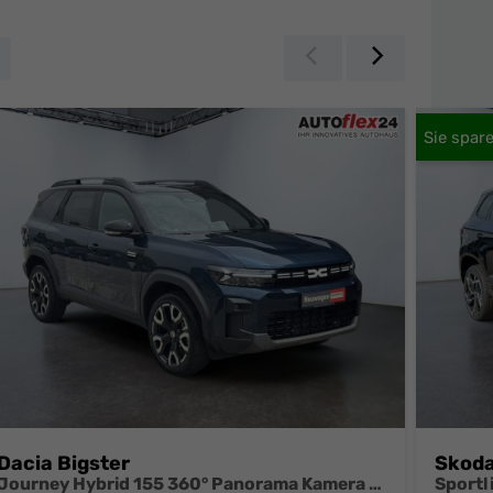
Zurück
Weiter
Dacia Bigster
Skoda
Journey Hybrid 155 360° Panorama Kamera el.Heckklappe Tote Winkel Navi el Heckklappe 2 x Einparkhilfe 19 Zoll Felgen