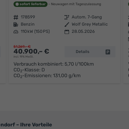
sofort lieferbar
Neuwagen mit Tageszulassung
Fahrzeugnr.
178599
Getriebe
Autom. 7-Gang
Kraftstoff
Benzin
Außenfarbe
Wolf Grey Metallic
Leistung
110 kW (150 PS)
28.05.2026
51.269,– €
40.900,– €
Details
hrzeug parken
Fahrzeug p
incl. 19% MwSt.
Verbrauch kombiniert:
5,70 l/100km
CO
-Klasse:
D
2
CO
-Emissionen:
131,00 g/km
2
dorf – Ihre Vorteile