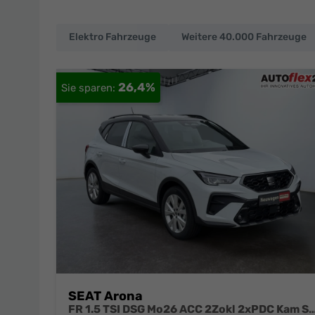
Elektro Fahrzeuge
Weitere 40.000 Fahrzeuge
EU-
Neuwagen
26,4%
und
deutsche
Fahrzeuge
zu
Top-
Preisen
SEAT Arona
FR 1.5 TSI DSG Mo26 ACC 2Zokl 2xPDC Kam