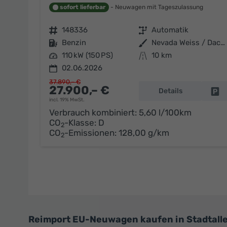
sofort lieferbar
Neuwagen mit Tageszulassung
Fahrzeugnr.
148336
Getriebe
Automatik
Kraftstoff
Benzin
Außenfarbe
Nevada Weiss / Dach Schwarz
Leistung
110 kW (150 PS)
Kilometerstand
10 km
02.06.2026
37.890,– €
27.900,– €
Details
Fa
incl. 19% MwSt.
Verbrauch kombiniert:
5,60 l/100km
CO
-Klasse:
D
2
CO
-Emissionen:
128,00 g/km
2
Reimport EU-Neuwagen kaufen in Stadtallen