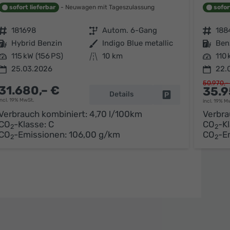
sofort lieferbar
Neuwagen mit Tageszulassung
sofor
Fahrzeugnr.
181698
Getriebe
Autom. 6-Gang
Fahrzeugnr.
188
Kraftstoff
Hybrid Benzin
Außenfarbe
Indigo Blue metallic
Kraftstoff
Ben
Leistung
115 kW (156 PS)
Kilometerstand
10 km
Leistung
110 
25.03.2026
22.
50.970,–
31.680,– €
35.9
arken
Details
Fahrzeug parken
incl. 19% MwSt.
incl. 19% M
Verbrauch kombiniert:
4,70 l/100km
Verbra
CO
-Klasse:
C
CO
-K
2
2
CO
-Emissionen:
106,00 g/km
CO
-E
2
2