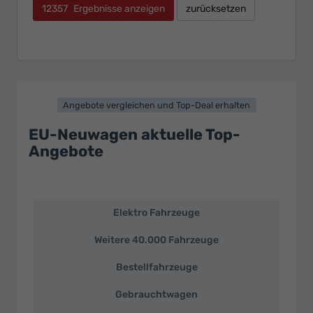
12357
Ergebnisse anzeigen
zurücksetzen
Angebote vergleichen und Top-Deal erhalten
EU-Neuwagen aktuelle Top-
Angebote
Elektro Fahrzeuge
EU-
Neuwagen
Weitere 40.000 Fahrzeuge
und
deutsche
Bestellfahrzeuge
Fahrzeuge
zu
Gebrauchtwagen
Top-
Preisen