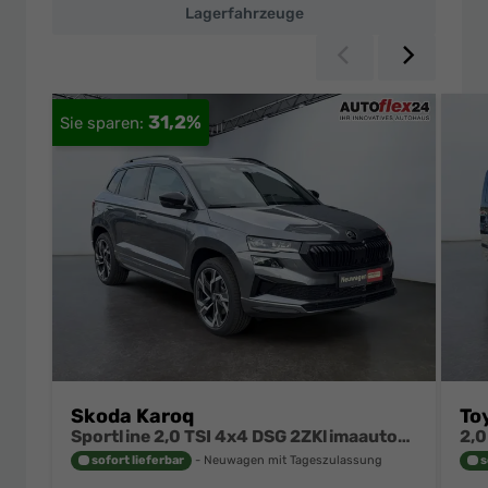
Lagerfahrzeuge
Zurück
Weiter
31,2%
Skoda Karoq
To
Sportline 2,0 TSI 4x4 DSG 2ZKlimaautomatik Canton Anhängerkupplung Totewinkel Assistent 2 x Einparkhilfe Kamera 19 Zoll Felgen adaptiver Tempomat 5J Garantie
sofort lieferbar
Neuwagen mit Tageszulassung
s