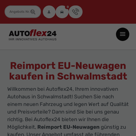
0
Fahrzeugnummer
Autoflex24
GmbH
-
EU-
Reimport EU-Neuwagen
Neuwagen
kaufen in Schwalmstadt
Jahreswagen
und
Willkommen bei Autoflex24, Ihrem innovativen
Gebrauchtwagen
Autohaus in Schwalmstadt! Suchen Sie nach
zu
einem neuen Fahrzeug und legen Wert auf Qualität
Top-
und Preisvorteile? Dann sind Sie bei uns genau
richtig. Bei Autoflex24 bieten wir Ihnen die
Preisen
Möglichkeit,
Reimport EU-Neuwagen
günstig zu
-
kaufen. Unser Angebot umfasst alle führenden