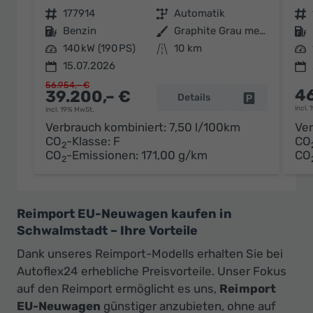
Fahrzeugnr.
177914
Getriebe
Automatik
Fahrzeugnr.
Kraftstoff
Benzin
Außenfarbe
Graphite Grau metallic
Kraftstoff
Leistung
140 kW (190 PS)
Kilometerstand
10 km
Leistung
15.07.2026
56.954,– €
46
39.200,– €
Details
Fahrzeug par
incl.
incl. 19% MwSt.
Verbrauch kombiniert:
7,50 l/100km
Ver
CO
-Klasse:
F
CO
2
CO
-Emissionen:
171,00 g/km
CO
2
Reimport EU-Neuwagen kaufen in
Schwalmstadt – Ihre Vorteile
Dank unseres Reimport-Modells erhalten Sie bei
Autoflex24 erhebliche Preisvorteile. Unser Fokus
auf den Reimport ermöglicht es uns,
Reimport
EU-Neuwagen
günstiger anzubieten, ohne auf