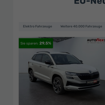
EU-Neu
Elektro Fahrzeuge
Weitere 40.000 Fahrzeuge
EU-
Neuwagen
29,5%
und
deutsche
Fahrzeuge
zu
Top-
Preisen