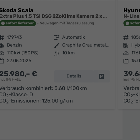
Skoda Scala
Hyun
Extra Plus 1,5 TSI DSG 2ZoKlima Kamera 2 x PDC Sitzheizung 5j Garantie Dig Cockpit
sofort lieferbar
Neuwagen mit Tageszulassung
sofor
Fahrzeugnr.
179743
Getriebe
Automatik
Fahrzeugnr.
185
Kraftstoff
Benzin
Außenfarbe
Graphite Grau metallic
Kraftstoff
Hyb
Leistung
110 kW (150 PS)
Kilometerstand
10 km
Leistung
176
27.05.2026
15.
25.980,– €
39.6
Details
arken
Fahrzeug parken
incl. 19% MwSt.
incl. 19% M
Verbrauch kombiniert:
5,60 l/100km
Verbra
CO
-Klasse:
D
CO
-K
2
2
CO
-Emissionen:
125,00 g/km
CO
-E
2
2