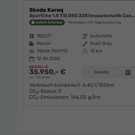
Skoda Karoq
Sportline 1,5 TSI DSG 2ZKlimaautomatik Canton Anhängerkupplung Totewinkel Assistent 2 x Einparkhilfe Kamera 19 Zoll Felgen adaptiver Tempomat 5J Garantie
sofort lieferbar
Neuwagen mit Tageszulassung
Fahrzeugnr.
182227
Getriebe
Automatik
Kraftstoff
Benzin
Außenfarbe
Stahl Grau
Leistung
110 kW (150 PS)
Kilometerstand
10 km
12.06.2026
50.970,– €
35.950,– €
Details
Fa
incl. 19% MwSt.
Verbrauch kombiniert:
6,40 l/100km
CO
-Klasse:
E
2
CO
-Emissionen:
146,00 g/km
2