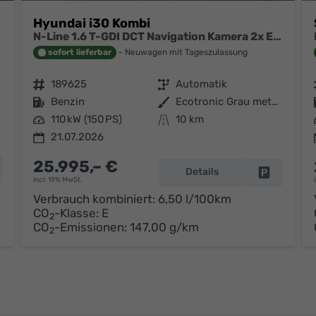
Hyundai i30 Kombi
N-Line 1.6 T-GDI DCT Navigation Kamera 2x Einparkhilfe 18 Zoll 2Zonenklima
sofort lieferbar
Neuwagen mit Tageszulassung
Fahrzeugnr.
189625
Getriebe
Automatik
Kraftstoff
Benzin
Außenfarbe
Ecotronic Grau metallic
Leistung
110 kW (150 PS)
Kilometerstand
10 km
21.07.2026
25.995,– €
hrzeug parken
Details
Fahrzeug p
incl. 19% MwSt.
Verbrauch kombiniert:
6,50 l/100km
CO
-Klasse:
E
2
CO
-Emissionen:
147,00 g/km
2