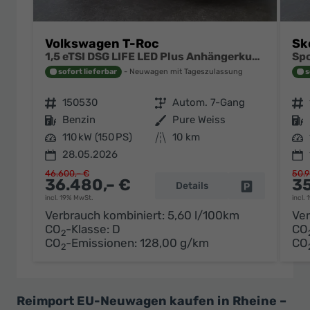
Volkswagen T-Roc
Sk
1,5 eTSI DSG LIFE LED Plus Anhängerkupplung Navigation Digital Pro Sitzheizung beheiztes Lenkrad 17 Zoll Alu 5J Garantie
sofort lieferbar
Neuwagen mit Tageszulassung
s
Fahrzeugnr.
150530
Getriebe
Autom. 7-Gang
Fahrzeugnr.
Kraftstoff
Benzin
Außenfarbe
Pure Weiss
Kraftstoff
Leistung
110 kW (150 PS)
Kilometerstand
10 km
Leistung
28.05.2026
46.600,– €
50.9
36.480,– €
35
Details
Fahrzeug par
incl. 19% MwSt.
incl.
Verbrauch kombiniert:
5,60 l/100km
Ver
CO
-Klasse:
D
CO
2
CO
-Emissionen:
128,00 g/km
CO
2
Reimport EU-Neuwagen kaufen in Rheine –