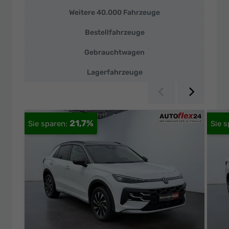
Neuwagen
Weitere 40.000 Fahrzeuge
und
deutsche
Bestellfahrzeuge
Fahrzeuge
zu
Gebrauchtwagen
Top-
Preisen
Lagerfahrzeuge
Zurück
Weiter
21,7%