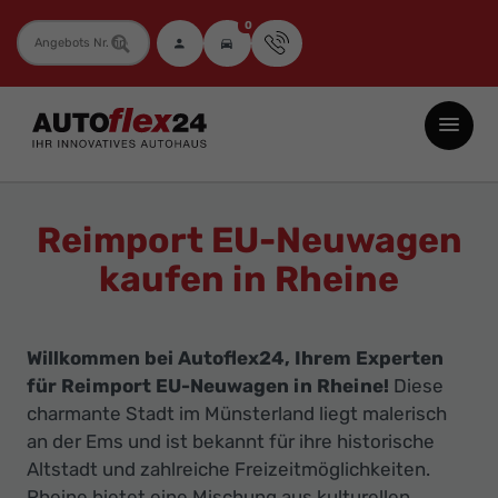
0
Fahrzeugnummer
Autoflex24
GmbH
-
EU-
Reimport EU-Neuwagen
Neuwagen
kaufen in Rheine
Jahreswagen
und
Gebrauchtwagen
Willkommen bei Autoflex24, Ihrem Experten
zu
für Reimport EU-Neuwagen in Rheine!
Diese
Top-
charmante Stadt im Münsterland liegt malerisch
Preisen
an der Ems und ist bekannt für ihre historische
Altstadt und zahlreiche Freizeitmöglichkeiten.
-
Rheine bietet eine Mischung aus kulturellen