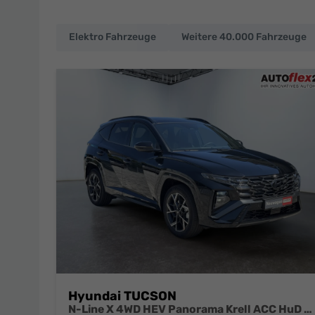
Elektro Fahrzeuge
Weitere 40.000 Fahrzeuge
EU-
Neuwagen
und
deutsche
Fahrzeuge
zu
Top-
Preisen
Hyundai TUCSON
N-Line X 4WD HEV Panorama Krell ACC HuD elektrische Sitze