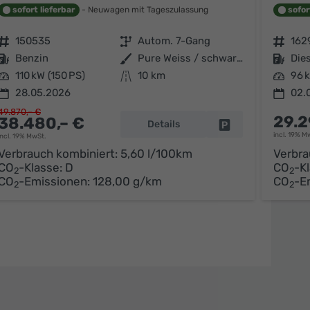
sofort lieferbar
Neuwagen mit Tageszulassung
sofor
Fahrzeugnr.
150535
Getriebe
Autom. 7-Gang
Fahrzeugnr.
162
Kraftstoff
Benzin
Außenfarbe
Pure Weiss / schwarzes Dach
Kraftstoff
Dies
Leistung
110 kW (150 PS)
Kilometerstand
10 km
Leistung
96 k
28.05.2026
02.
49.870,– €
29.2
38.480,– €
Details
arken
Fahrzeug parken
incl. 19% M
incl. 19% MwSt.
Verbrauch kombiniert:
5,60 l/100km
Verbra
CO
-Klasse:
D
CO
-K
2
2
CO
-Emissionen:
128,00 g/km
CO
-E
2
2