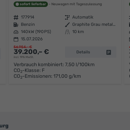
sofort lieferbar
Neuwagen mit Tageszulassung
Fahrzeugnr.
177914
Getriebe
Automatik
Kraftstoff
Benzin
Außenfarbe
Graphite Grau metallic
Leistung
140 kW (190 PS)
Kilometerstand
10 km
15.07.2026
56.954,– €
39.200,– €
Details
Fahrzeug p
hrzeug parken
incl. 19% MwSt.
Verbrauch kombiniert:
7,50 l/100km
CO
-Klasse:
F
2
CO
-Emissionen:
171,00 g/km
2
urg