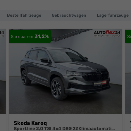
Bestellfahrzeuge
Gebrauchtwagen
Lagerfahrzeuge
31,2%
Skoda Karoq
Sportline 2,0 TSI 4x4 DSG 2ZKlimaautomatik Canton Anhängerkupplung Totewinkel Assistent 2 x Einparkhilfe Kamera 19 Zoll Felgen adaptiver Tempomat 5J Garantie