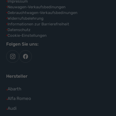
Impressum
Neuwagen-Verkaufsbedinungen
Gebrauchtwagen-Verkaufsbedinungen
Widerrufsbelehrung
Informationen zur Barrierefreiheit
Datenschutz
Cookie-Einstellungen
Folgen Sie uns:
autoflex
autoflex24
auf
auf
instagram
facebook
Hersteller
Alle
Abarth
Fahrzeuge
Alle
Alfa Romeo
von
Fahrzeuge
Alle
Audi
Abarth
von
Fahrzeuge