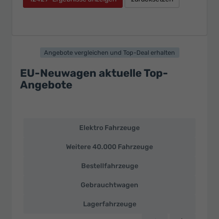
Angebote vergleichen und Top-Deal erhalten
EU-Neuwagen aktuelle Top-
Angebote
Elektro Fahrzeuge
EU-
Neuwagen
Weitere 40.000 Fahrzeuge
und
deutsche
Bestellfahrzeuge
Fahrzeuge
zu
Gebrauchtwagen
Top-
Preisen
Lagerfahrzeuge