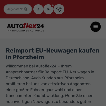
0
Fahrzeugnummer
Autoflex24
GmbH
-
EU-
Reimport EU-Neuwagen kaufen
Neuwagen
in Pforzheim
Jahreswagen
Willkommen bei Autoflex24 – Ihrem
und
Ansprechpartner für Reimport EU-Neuwagen in
Gebrauchtwagen
Deutschland. Auch Kunden aus Pforzheim
zu
profitieren bei uns von attraktiven Angeboten,
Top-
einer großen Fahrzeugauswahl und einer
Preisen
transparenten Kaufabwicklung. Wenn Sie einen
-
hochwertigen Neuwagen zu besonders guten