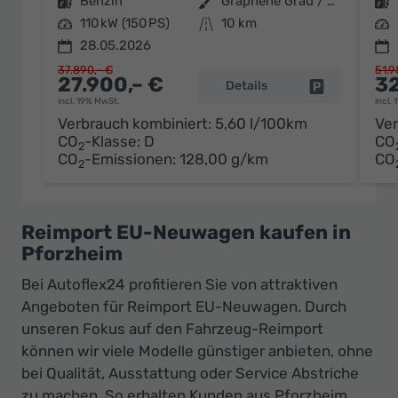
Kraftstoff
Benzin
Außenfarbe
Graphene Grau / Dach Schwarz
Kraftstoff
Leistung
110 kW (150 PS)
Kilometerstand
10 km
Leistung
28.05.2026
37.890,– €
51.9
27.900,– €
32
Details
Fahrzeug par
incl. 19% MwSt.
incl.
Verbrauch kombiniert:
5,60 l/100km
Ver
CO
-Klasse:
D
CO
2
CO
-Emissionen:
128,00 g/km
CO
2
Reimport EU-Neuwagen kaufen in
Pforzheim
Bei Autoflex24 profitieren Sie von attraktiven
Angeboten für Reimport EU-Neuwagen. Durch
unseren Fokus auf den Fahrzeug-Reimport
können wir viele Modelle günstiger anbieten, ohne
bei Qualität, Ausstattung oder Service Abstriche
zu machen. So erhalten Kunden aus Pforzheim