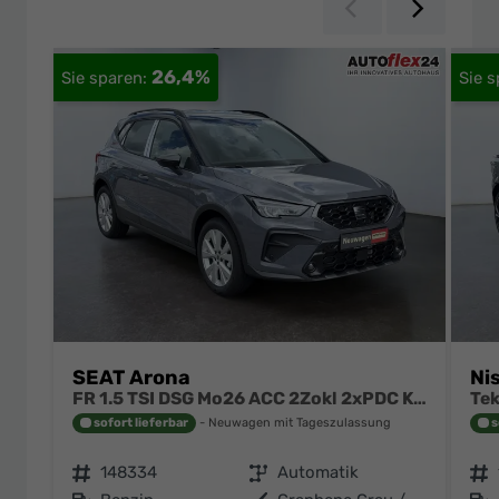
Zurück
Weiter
26,4%
SEAT Arona
Ni
FR 1.5 TSI DSG Mo26 ACC 2Zokl 2xPDC Kam SHZ Full Link
sofort lieferbar
Neuwagen mit Tageszulassung
s
Fahrzeugnr.
148334
Getriebe
Automatik
Fahrzeugnr.