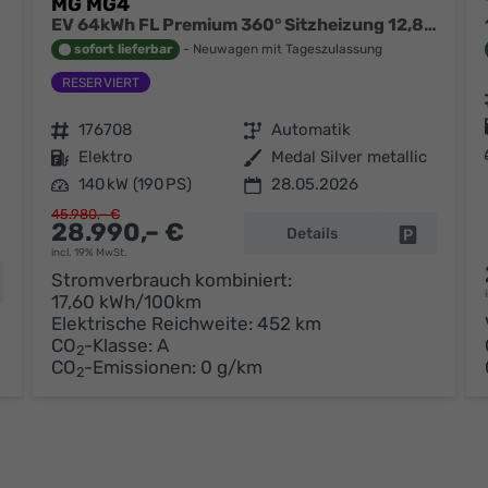
MG MG4
EV 64kWh FL Premium 360° Sitzheizung 12,8 Zoll Wärmepumpe
sofort lieferbar
Neuwagen mit Tageszulassung
Fahrzeugnr.
176708
Getriebe
Automatik
Kraftstoff
Elektro
Außenfarbe
Medal Silver metallic
Leistung
140 kW (190 PS)
28.05.2026
45.980,– €
28.990,– €
Details
Fahrzeug p
incl. 19% MwSt.
Stromverbrauch kombiniert:
hrzeug parken
17,60 kWh/100km
Elektrische Reichweite:
452 km
CO
-Klasse:
A
2
CO
-Emissionen:
0 g/km
2