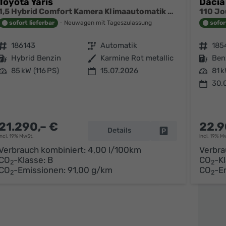
Toyota Yaris
Dacia
1,5 Hybrid Comfort Kamera Klimaautomatik ACC Alu Felgen NSW
sofort lieferbar
Neuwagen mit Tageszulassung
sofor
Fahrzeugnr.
186143
Getriebe
Automatik
Fahrzeugnr.
185
Kraftstoff
Hybrid Benzin
Außenfarbe
Karmine Rot metallic
Kraftstoff
Ben
Leistung
85 kW (116 PS)
15.07.2026
Leistung
81 k
30.
arken
21.290,– €
22.9
Details
Fahrzeug parken
incl. 19% MwSt.
incl. 19% M
Verbrauch kombiniert:
4,00 l/100km
Verbra
CO
-Klasse:
B
CO
-K
2
2
CO
-Emissionen:
91,00 g/km
CO
-E
2
2