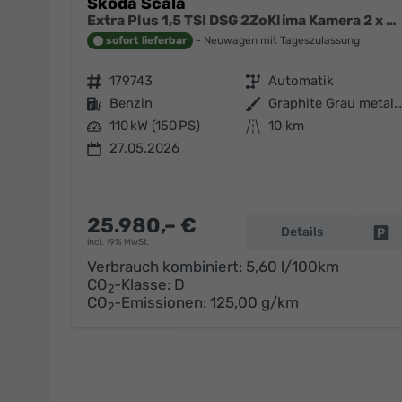
Skoda Scala
Extra Plus 1,5 TSI DSG 2ZoKlima Kamera 2 x PDC Sitzheizung 5j Garantie Dig Cockpit
sofort lieferbar
Neuwagen mit Tageszulassung
Fahrzeugnr.
179743
Getriebe
Automatik
Kraftstoff
Benzin
Außenfarbe
Graphite Grau metallic
Leistung
110 kW (150 PS)
Kilometerstand
10 km
27.05.2026
25.980,– €
Details
Fa
incl. 19% MwSt.
Verbrauch kombiniert:
5,60 l/100km
CO
-Klasse:
D
2
CO
-Emissionen:
125,00 g/km
2